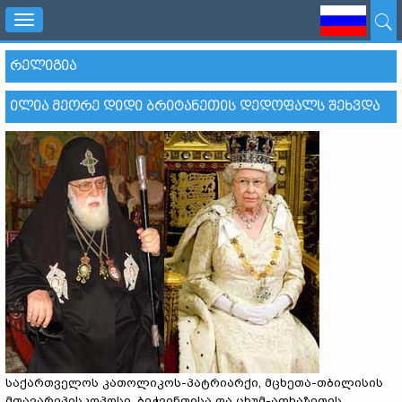
Toggle
navigation
ᲠᲔᲚᲘᲒᲘᲐ
ᲘᲚᲘᲐ ᲛᲔᲝᲠᲔ ᲓᲘᲓᲘ ᲑᲠᲘᲢᲐᲜᲔᲗᲘᲡ ᲓᲔᲓᲝᲤᲐᲚᲡ ᲨᲔᲮᲕᲓᲐ
საქართველოს კათოლიკოს-პატრიარქი, მცხეთა-თბილისის
მთავარეპისკოპოსი, ბიჭვინთისა და ცხუმ-აფხაზეთის