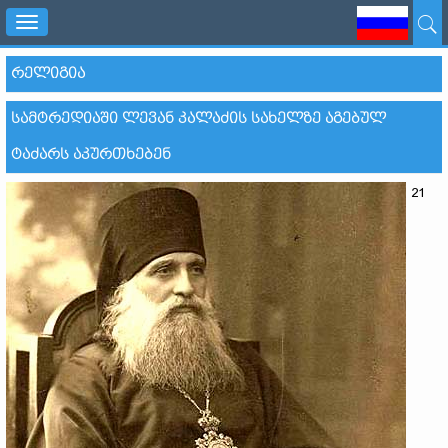
Toggle
navigation
ᲠᲔᲚᲘᲒᲘᲐ
ᲡᲐᲛᲢᲠᲔᲓᲘᲐᲨᲘ ᲚᲔᲕᲐᲜ ᲙᲐᲚᲐᲫᲘᲡ ᲡᲐᲮᲔᲚᲖᲔ ᲐᲒᲔᲑᲣᲚ
ᲢᲐᲫᲐᲠᲡ ᲐᲙᲣᲠᲗᲮᲔᲑᲔᲜ
21