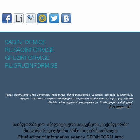
SAQINFORM.GE
RU.SAQINFORM.GE
GRUZINFORM.GE
RU.GRUZINFORM.GE
საინფორმაციო–ანალიტიკური სააგენტოს „საქინფორმი”
მთავარი რედაქტორი არნო ხიდირბეგიშვილი
Chief editor of Information agency GEOINFORM Arno