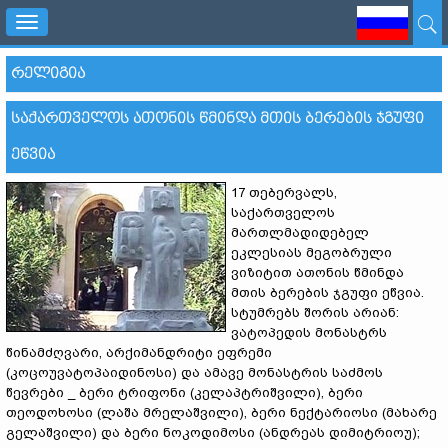
Toggle
navigation
ᲠᲔᲚᲘᲒᲘᲐ
ᲡᲐᲥᲐᲠᲗᲕᲔᲚᲝᲡ ᲐᲗᲝᲜᲘᲡ ᲬᲛᲘᲜᲓᲐ ᲛᲗᲘᲡ ᲑᲔᲠᲔᲑᲘᲡ ᲯᲒᲣᲤᲘ
ᲔᲬᲕᲘᲐ
17 თებერვალს,
საქართველოს
მართლმადიდებელ
ეკლესიას მეგობრული
ვიზიტით ათონის წმინდა
მთის ბერების ჯგუფი ეწვია.
სტუმრებს შორის არიან:
ვატოპედის მონასტრს
წინამძღვარი, არქიმანდრიტი ეფრემი
(კოცოუვატოპაიდინოსი) და ამავე მონასტრის საძმოს
წევრები _ ბერი ტრიფონი (კელაპტრიშვილი), ბერი
თეოდოხოსი (ლაშა მრელაშვილი), ბერი ნექტარიოსი (მახარე
გელაშვილი) და ბერი ნოკოდიმოსი (ანდრეას დიმიტრიოუ);