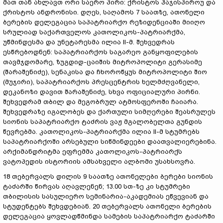
მათ თან ახლავთ ორი საერო პირი: ქრისტოს ჰაჯისპიროუ და
ქრისტოს ანდრონისი.
დღეს, საღამოს 7 საათზე, ათონელი
ბერების დელეგაცია საპატრიარქო რეზიდენციაში მიიღო
სრულიად საქართველოს კათოლიკოს-პატრიარქმა,
უწმინდესმა და უნეტარესმა ილია II-მ. შეხვედრას
ესწრებოდნენ: საპატრიარქოს საგარეო განყოფილების
თავმჯდომარე, ზუგდიდ-ცაიშის მიტროპოლიტი გერასიმე
(შარაშენიძე), სენაკისა და ჩხოროწყუს მიტროპოლიტი შიო
(მუჯირი), საპატრიარქოს პრესცენტრის ხელმძღვანელი,
დეკანოზი დავით შარაშენიძე, სხვა ოფიციალური პირნი.
შეხვედრამ თბილ და მეგობრულ ატმოსფეროში ჩაიარა.
შეხვედრაზე იგალობეს და ქართული სიმღერები შეასრულეს
სიონის საპატრიარქო ტაძრის ვაჟ მგალობელთა გუნდის
წევრებმა. კათოლიკოს-პატრიარქმა ილია II-მ სტუმრებს
საპატრიარქოში არსებული სიწმინდეები დაათვალიერებინა.
არქიმანდრიტმა ეფრემმა კათოლიკოს-პატრიარქს
ვატოპედის ისტორიის ამსახველი ალბომი უსახსოვრა.
18 თებერვალს დილის 9 საათზე ათონელები ბერები სიონის
ტაძარში წირვას აღავლენენ; 13.00 სთ-ზე კი სტუმრები
თბილისის სასულიერო სემინარია-აკადემიას ეწვევიან და
სტუდენტებს შეხვდებიან. 20 თებერვალს ათონელი ბერების
დელეგაცია ყოვლადწმინდა სამების საპატრიარქო ტაძარში