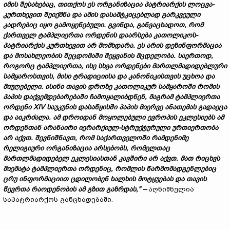
იმის
შესახებაც,
თითქოს
ეს
ორგანიზაცია
პატრიარქის
ლოცვა-
კურთხევით
შეიქმნა
და
ამის
დასამტკიცებლად
გარკვეული
კადრებიც
იყო
გამოყენებული.
გვინდა
,
განვაცხადოთ,
რომ
ქართველ
ტამპლიერთა
ორდენის
დაარსება
კათოლიკოს-
პატრიარქის
კურთხევით
არ
მომხდარა.
ეს
არის
დეზინფორმაცია
და
მოსახლეობის
შეცდომაში
შეყვანის
მცდელობა.
საერთოდ,
როგორც
ტამპლიერთა,
ისე
სხვა
ორდენები
მართლმადიდებლური
სამყაროსთვის,
მისი
ტრადიციისა
და
კანონიკისთვის
უცხოა
და
მიუღებელი.
ისინი
თავის
დროზე
კათოლიკურ
სამყაროში
რომის
პაპის
დაქვემდებარებაში
ჩამოყალიბდნენ,
მაგრამ
ტამპლიერთა
ორდენი XIV
საუკუნის
დასაწყისში
პაპის
მიერვე
ანათემას
გადაეცა
და
აიკრძალა.
ამ
დროიდან
მოყოლებული
ევროპის
ეკლესიებს
ამ
ორდენთან
არანაირი
იერარქიულ-
სტრუქტურული
ურთიერთობა
არ
აქვთ.
შევნიშნავთ,
რომ
საქართველოში
რამდენიმე
რელიგიური
ორგანიზაცია
არსებობს,
რომელთაც
მართლმადიდებელ
ეკლესიასთან
კავშირი
არ
აქვთ.
მათ
რიცხვს
მიემატა
ტამპლიერთა
ორდენიც,
რომლის
წარმომადგენლებიც
ცრუ
ინფორმაციით
ცდილობენ
ხალხის
მოტყუებას
და
თავის
წევრთა
რ
აოდენობ
ის
ამ
გზით
გაზრდას
,"
–
აღნიშნულია
საპატრიარქოს განცხადებაში.