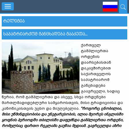
Toggle
navigation
ᲠᲔᲚᲘᲒᲘᲐ
ᲡᲐᲞᲐᲢᲠᲘᲐᲠᲥᲝᲛ ᲒᲐᲜᲪᲮᲐᲓᲔᲑᲐ ᲒᲐᲐᲙᲔᲗᲐ...
ქართველ
ტამპლიერთა
ორდენის
დაარსებასთან
დაკავშირებით
საქართველოს
საპატრიარომ
განცხადება
გაავრცელა, სადაც
წერია, რომ ტამპლიერთა და ასევე, სხვა ორდენები
მართლმადიდებლური სამყაროსთვის, მისი ტრადიციისა და
კანონიკისთვის უცხო და მიუღებელია.
"
როგორც
ცნობილია,
მისი
უწმინდესობისა
და
უნეტარესობის,
ილია
მეორ
ე
ს
ინგლისში
ყოფნის
პერიოდში
თბილისში
დაფუძნდა
ტამპლიერთა
ორდენი,
რომელსაც
ფართო
რეკლამა
გაუწია
მედიამ.
გავრცელდა
აზრი