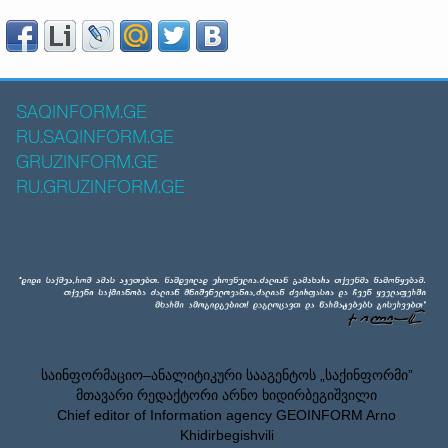
SAQINFORM.GE
RU.SAQINFORM.GE
GRUZINFORM.GE
RU.GRUZINFORM.GE
საინფორმაციო–ანალიტიკური სააგენტოს „საქინფორმი”
მთავარი რედაქტორი არნო ხიდირბეგიშვილი
Chief editor of Information agency GEOINFORM Arno
Khidirbegishvili