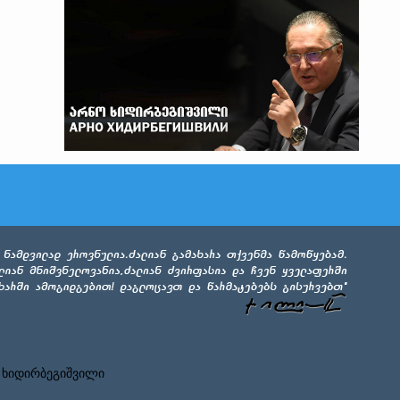
 ხიდირბეგიშვილი