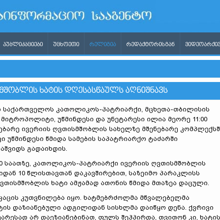
ᲞᲣᲑᲚᲘᲙᲐᲪᲘᲔᲑᲘ
ᲣᲪᲮᲝᲔᲗᲘ
ᲠᲔᲚᲘᲒᲘᲐ
ᲠᲔᲓᲐᲥᲢᲝᲠᲘᲡᲒᲐᲜ
ᲕᲘᲓᲔᲝᲐᲠᲥᲘᲕ
ᲨᲝᲑᲚᲘᲡ ᲮᲐᲢᲘᲡ ᲓᲦᲔᲡᲐᲡᲬᲐᲣᲚᲡ ᲐᲦᲜᲘᲨᲜᲐᲕᲡ
დ საქართველოს კათოლიკოს-პატრიარქი, მცხეთა-თბილისის
 მიტროპოლიტი, უწმინდესი და უნეტარესი ილია მეორე 11:00
დებარე ივერიის ღვთისმშობლის სახელზე მშენებარე კომპლექსშ
 კი უწმინდესი წმიდა სამების საპატრიარქო ტაძარში
აშვიდს გადაიხდის.
:00 საათზე, კათოლიკოს-პატრიარქი ივერიის ღვთისმშობლის
იდან 10 წლისთავთან დაკავშირებით, საზეიმო პარაკლისს
ვთისმშობლის ხატი ამჟამად ათონის წმიდა მთაზეა დაცული.
დაკაცის კუთვნილება იყო. ხატმებრძოლმა მწვალებელმა
ატის დაზიანებული ადგილიდან სისხლმა დაიწყო დენა. ქვრივი
უარესად არ დაეზიანებინათ, ფულს შეჰპირდა, თვითონ კი, ხატი