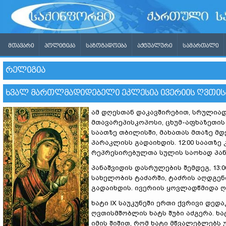
ᲛᲗᲐᲕᲐᲠᲘ
ᲞᲝᲚᲘᲢᲘᲙᲐ
ᲡᲐᲖᲝᲒᲐᲓᲝᲔᲑᲐ
ᲐᲥᲢᲣᲐᲚᲣᲠᲘ
ᲡᲐᲛᲐᲠᲗᲐᲚᲘ
ᲠᲔᲚᲘᲒᲘᲐ
ᲮᲕᲐᲚ ᲛᲐᲠᲗᲚᲛᲐᲓᲘᲓᲔᲑᲔᲚᲘ ᲔᲙᲚᲔᲡᲘᲐ ᲘᲕᲔᲠᲘᲘᲡ ᲦᲕᲗᲘᲡᲛ
ამ დღესთან დაკავშირებით, სრულია
მთავარეპისკოპოსი, ცხუმ-აფხაზეთის
საათზე თბილისში, მახათას მთაზე მ
პარაკლისს გადაიხდის. 12:00 საათზე
რეპრესირებულთა სულის საოხად პან
პანაშვიდის დასრულების შემდეგ, 13
სახელობის ტაძარში, ტაძრის აღდგენ
გადაიხდის. ივერიის ყოვლადწმიდა ღ
ხატი IX საუკუნეში ერთი ქვრივი დე
ღვთისმშობლის ხატს შუბი აძგერა. ხ
იმის შიშით, რომ ხატი მწვალებლებს 