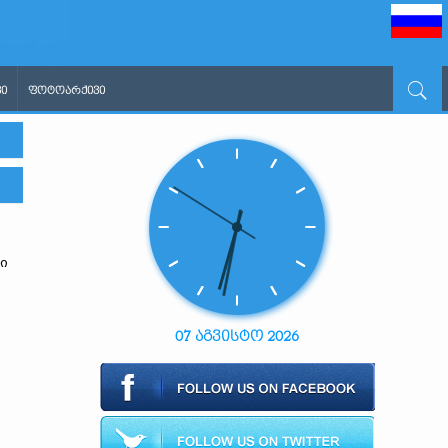
Ი
ᲤᲝᲢᲝᲐᲠᲥᲘᲕᲘ
ი
07 აგვისტო 2026
ს