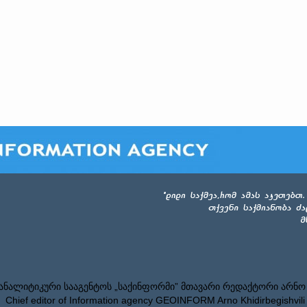
ნალიტიკური სააგენტოს „საქინფორმი” მთავარი რედაქტორი არნო
Chief editor of Information agency GEOINFORM Arno Khidirbegishvili