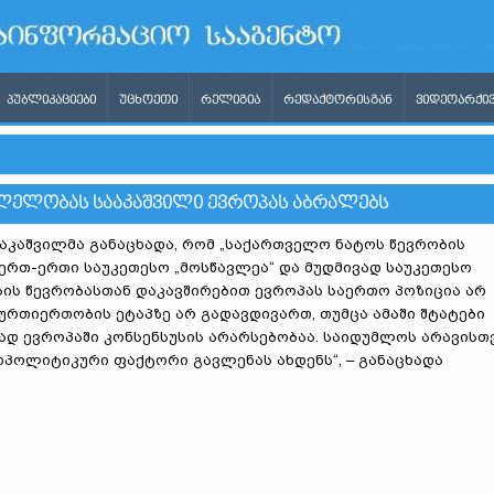
ᲞᲣᲑᲚᲘᲙᲐᲪᲘᲔᲑᲘ
ᲣᲪᲮᲝᲔᲗᲘ
ᲠᲔᲚᲘᲒᲘᲐ
ᲠᲔᲓᲐᲥᲢᲝᲠᲘᲡᲒᲐᲜ
ᲕᲘᲓᲔᲝᲐᲠᲥᲘᲕ
ᲚᲔᲚᲝᲑᲐᲡ ᲡᲐᲐᲙᲐᲨᲕᲘᲚᲘ ᲔᲕᲠᲝᲞᲐᲡ ᲐᲑᲠᲐᲚᲔᲑᲡ
ააკაშვილმა განაცხადა, რომ „საქართველო ნატოს წევრობის
რთ-ერთი საუკეთესო „მოსწავლეა“ და მუდმივად საუკეთესო
სის წევრობასთან დაკავშირებით ევროპას საერთო პოზიცია არ
 ურთიერთობის ეტაპზე არ გადავდივართ, თუმცა ამაში შტატები
ავად ევროპაში კონსენსუსის არარსებობაა. საიდუმლოს არავისთ
ოპოლიტიკური ფაქტორი გავლენას ახდენს“, – განაცხადა