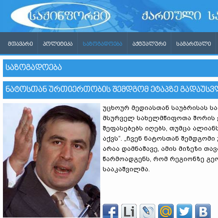
ᲛᲗᲐᲕᲐᲠᲘ
ᲞᲝᲚᲘᲢᲘᲙᲐ
ᲡᲐᲖᲝᲒᲐᲓᲝᲔᲑᲐ
ᲐᲥᲢᲣᲐᲚᲣᲠᲘ
ᲡᲐᲛᲐᲠᲗᲐᲚᲘ
ᲡᲐᲖᲝᲒᲐᲓᲝᲔᲑᲐ
ᲜᲐᲢᲝᲡᲗᲐᲜ ᲣᲠᲗᲘᲔᲠᲗᲝᲑᲘᲡ ᲨᲔᲛᲓᲒᲝᲛ ᲔᲢᲐᲞᲖᲔ ᲒᲐᲓᲐᲣᲡᲕ
უცხოურ მედიასთან საუბრისას ს
მსურველ სახელმწიფოთა შორის ე
შეფასებებს იღებს, თუმცა ალიან
აქვს“.
„ჩვენ ნატოსთან შემდგომი
არაა დამნაშავე, ამის მიზეზი თ
წარმოადგენს, რომ რეგიონზე გე
სააკაშვილმა.