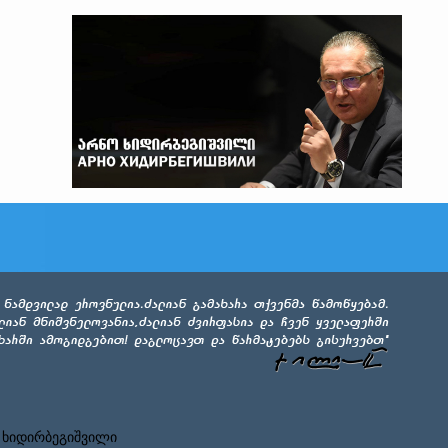
 ხიდირბეგიშვილი