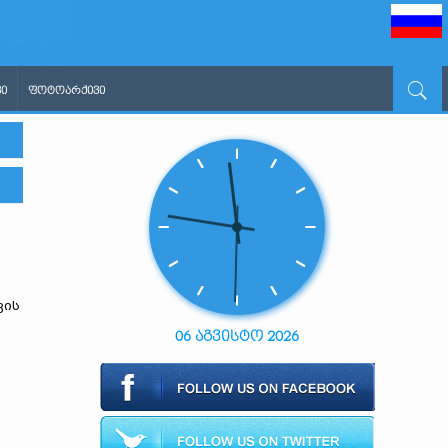
Ი
ᲤᲝᲢᲝᲐᲠᲥᲘᲕᲘ
ვის
06 აგვისტო 2026