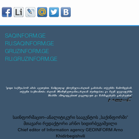
SAQINFORM.GE
RU.SAQINFORM.GE
GRUZINFORM.GE
RU.GRUZINFORM.GE
საინფორმაციო–ანალიტიკური სააგენტოს „საქინფორმი”
მთავარი რედაქტორი არნო ხიდირბეგიშვილი
Chief editor of Information agency GEOINFORM Arno
Khidirbegishvili