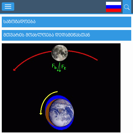
Toggle
navigation
ᲡᲐᲖᲝᲒᲐᲓᲝᲔᲑᲐ
ᲛᲗᲕᲐᲠᲘᲡ ᲛᲝᲐᲮᲚᲝᲔᲑᲐ ᲓᲔᲓᲐᲛᲘᲬᲐᲡᲗᲐᲜ