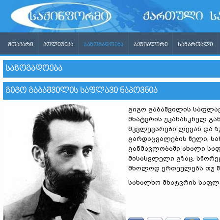
ᲛᲗᲐᲕᲐᲠᲘ
ᲞᲝᲚᲘᲢᲘᲙᲐ
ᲡᲐᲖᲝᲒᲐᲓᲝᲔᲑᲐ
ᲐᲥᲢᲣᲐᲚᲣᲠᲘ
ᲡᲐᲛᲐᲠᲗᲐᲚᲘ
ᲡᲐᲖᲝᲒᲐᲓᲝᲔᲑᲐ
ᲒᲘᲒᲝ ᲒᲐᲑᲐᲨᲕᲘᲚᲘᲡ ᲡᲐᲤᲚᲐᲕᲘ ᲜᲐᲞᲝᲕᲜᲘᲐ
გიგო გაბაშვილის საფლავ
მხატვრის უკანასკნელ გა
მკვლევარები ლევან და ზ
გარდაცვალების წელი, სა
განმავლობაში ახალი სა
მისასვლელი გზაც. სწორე
მხოლოდ ერთეულებს თუ შ
სახალხო მხატვრის საფლა