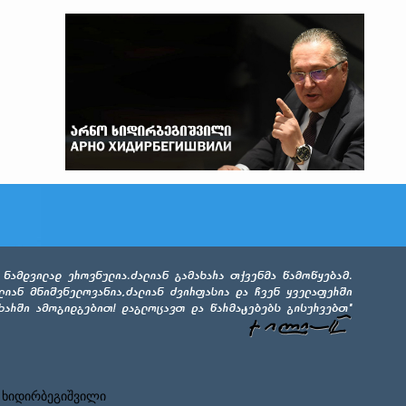
 ხიდირბეგიშვილი