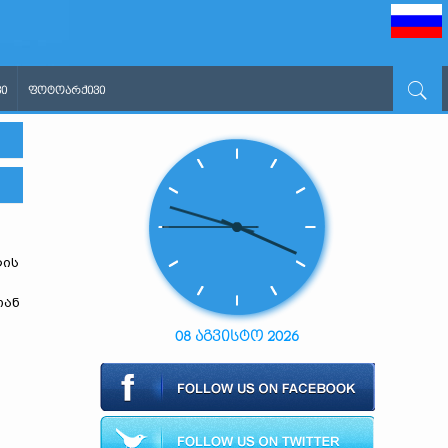
Ი
ᲤᲝᲢᲝᲐᲠᲥᲘᲕᲘ
ლის
თან
08 აგვისტო 2026