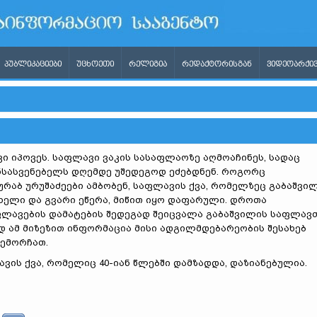
ᲞᲣᲑᲚᲘᲙᲐᲪᲘᲔᲑᲘ
ᲣᲪᲮᲝᲔᲗᲘ
ᲠᲔᲚᲘᲒᲘᲐ
ᲠᲔᲓᲐᲥᲢᲝᲠᲘᲡᲒᲐᲜ
ᲕᲘᲓᲔᲝᲐᲠᲥᲘᲕ
ი იპოვეს. საფლავი ვაკის სასაფლაოზე აღმოაჩინეს, სადაც
ნსასვენებელს დღემდე უშედეგოდ ეძებდნენ. როგორც
ურაბ ურუშაძეები ამბობენ, საფლავის ქვა, რომელზეც გაბაშვი
ხელი და გვარი ეწერა, მიწით იყო დაფარული. დროთა
ფლავების დამატების შედეგად შეიცვალა გაბაშვილის საფლავ
დ ამ მიზეზით ინფორმაცია მისი ადგილმდებარეობის შესახებ
ემორჩათ.
ვის ქვა, რომელიც 40-იან წლებში დამზადდა, დაზიანებულია.