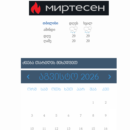
თბილისი
დღეს
ხვალ
ამინდი
დღე
29
29
ღამე
20
20
ᲫᲘᲔᲑᲐ ᲗᲐᲠᲘᲦᲘᲡ ᲛᲘᲮᲔᲓᲕᲘᲗ
ᲐᲒᲕᲘᲡᲢᲝ 2026
ორშ
სამ
ოთხ
ხუთ
პარ
შაბ
კვი
1
2
3
4
5
6
7
8
9
10
11
12
13
14
15
16