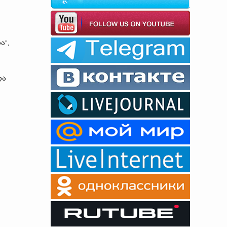
ა“,
და