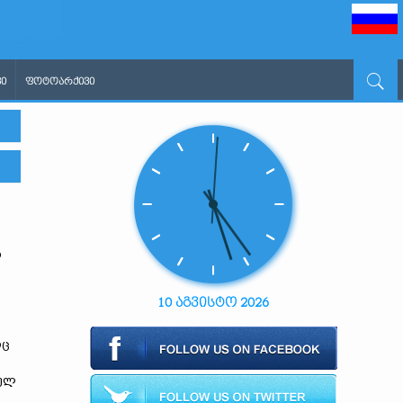
Ი
ᲤᲝᲢᲝᲐᲠᲥᲘᲕᲘ
დ
10 აგვისტო 2026
იც
ეულ