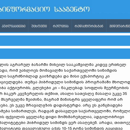
ᲞᲣᲑᲚᲘᲙᲐᲪᲘᲔᲑᲘ
ᲣᲪᲮᲝᲔᲗᲘ
ᲠᲔᲚᲘᲒᲘᲐ
ᲠᲔᲓᲐᲥᲢᲝᲠᲘᲡᲒᲐᲜ
ᲕᲘᲓᲔᲝᲐᲠᲥᲘᲕ
ლის აგრარულ ბაზარში მიხეილ სააკაშვილმა კიდევ ერთხელ
ადა, რომ უახლოეს მომავალში საქართველოში სინიმდის
ლი საგრძნობლად გაიზრდება და მისი ექსპორტიც კი
ციელდება. თუმცა ჰიბრიდული სიმინდის პროგრამაში მხოლო
ბა აქტიურობს, გლეხები კი – ნაკლებად. სოფლის მეურნეობის
რ ბაკურ კვეზერელის თქმით, ახალი სათესლე მასალა უკვე 35
 მსურველმა შეიძინა, მაგრამ მინისტრს ყველაფერი რომ არ
ება, ეს უკვე მრავალგზის დადასტურდა. არც ეს განცხადება
ამება სიმართლეს, რადგან დასავლეთ საქართველოში, რომელ
ის ფქვილის ყველაზე დიდი მომხმარებელია, ადგილობრივი
პალიტეტები ჰიბრიდულ სიმინდს ვერ ასაღებენ. არადა, თითო
პალიტეტს დავალებული აქვს 10-15 ტონა სიმინდის გაყიდვა