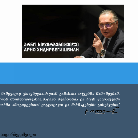
 ხიდირბეგიშვილი