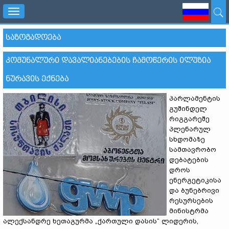
Toggle
navigation
ᲡᲐᲖᲝᲒᲐᲓᲝᲔᲑᲐ
ᲙᲝᲛᲣᲜᲐᲚᲣᲠᲘ ᲓᲐᲕᲐᲚᲘᲐᲜᲔᲑᲔᲑᲘᲡ ᲩᲐᲛᲝᲬᲔᲠᲘᲡ ᲘᲚᲣᲖᲘᲐ
ᲜᲣᲠᲐᲕᲘᲡ ᲔᲥᲜᲔᲑᲐ
პარლამენტის
გუშინდელ
რიგგარეშე
პლენარულ
სხდომაზე
სამთავრობო
დებატების
დროს
ენერგეტიკისა
და ბუნებრივი
რესურსების
მინისტრმა
ალექსანდრე ხეთაგურმა „ქართული დასის“ ლიდერის,