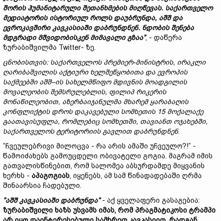
შორის
ჰუმანიტარული
შეთანხმების
მიღწევას.
საქართველო
მედიატორის
ისტორიულ
როლს
დაუბრუნდა,
აშშ
და
ევროკავშირი
კავკასიაში
დაბრუნდნენ.
ნდობის
შენება
მდგრადი
მშვიდობისკენ
მიმავალი
გზაა”
, - დაწერა
ზურაბიშვილმა Twitter- ზე.
ცნობისთვის:
საქართველოს
პრემიერ-
მინისტრის
,
ირაკლი
ღარიბაშვილის
აქტიური
ხელშეწყო
ბით
ა
და
ევროპის
საქმეებში აშშ–ის სახელმწიფო მდივნის მოადგილის
მოვალეობის
შემსრულებლის
, ფილიპ რიკერის
მონაწილეობით
,
აზერბაიჯანულმა
მხარემ
ყარაბაღის
კონფლიქტის
დროს
დაკავებული
სომხეთის 15
მოქალაქე
გაათავისუფლა
,
რომლებიც
სომხეთში
,
თავიანთ
ოჯახებ
ში,
საქართველოს
ტერიტორიის
გავლით
დაბრუნდნენ
.
”ჩვეულებრივი მილოცვა - რა არის ამაში უჩვეულო?!” -
წამოიძახებს გამოუცდელი ობივატელი გოგია. მაგრამ იმის
გათვალისწინებით, რომ სალომეა აბსურდამდე მიყვანის
ხერხს -
ა
პა
გ
ოგიას
, იყენებს, ამ სამ წინადადებაში ღრმა
შინაარსია ჩადებული.
”
აშშ
კავკასიაში
დაბრუნდა”
- აქ ყველაფერი გასაგებია:
ზურაბიშვილი
ხაზს
უსვამს
იმას,
რომ
პრაგმატიკოსი
ტრამპი
არ
იყო
დაინტერესებული
სამხრეთ
კავკასიით,
რადგან