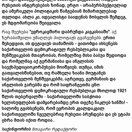
რუსეთის
ინტერესების
ზონად,
ერგო -
არაპერსპექტიულ
ად
და
ამერიკული
პოლიტიკის
წამგებიან
მიმართულება
დ
თვლიდა.
ახლა
კი,
იდეალისტი
ბაიდენის
მოსვლის
შემდეგ,
ეს
მდგომარეობა
შეიცვალა
.
რაც შეეხება
"
ევროკავშირი
დაბრუნდა
კავკასიაში"
, აქ
ზურაბიშვილი უმაღლეს პილოტაჟს გვაჩვენებს:
ერთი
შეხედვით,
ის
დეჟავ
ი
უს
თამაშობს -
ვითომდა
იხსენებს
საქართველოს
დემოკრატიულ
რესპუბლიკასა
და
მენშევიკ
ების
მთავრობას,
რომელშიც
მისი
ბაბუა
შედიოდა
და
რომელმაც აქ
გერმანიისა
და
ინგლისის
სა
ექსპედიცი
ოკორპუსები
მ
ო
იწვიეს.
თუმცა,
იმის
გათვალისწინებით,
თუ
რამხელა
ზიანი
მოუტანეს
საქართველო
ს
მენშევიკებმა,
აგრეთვე
,
გერმანიის
და
ინგლისის
ჯარებმა
და
რომ
საფრანგეთმა
ცნო
საქართველოს
დემოკრატიული
რესპუბლიკა
მხოლოდ 1921
წლის
თებერვალში
-
საქართველოში
საბჭოთა
ხელისუფლების
დამყარებამდე
ერთ
თვ
ეზე
ნაკლებ ხანში! -
სალომე
გვა
ხსენებს,
რომ
ევროპის
კვალდაკვალ
საქართველოში
ჩვეულებრივ
რუსეთი
ბრუნდება
და
ეს
ეტაპი
ცხრა მთას იქით როდია
...
საქ
ინფორმის
მთავარი
რედაქტორი