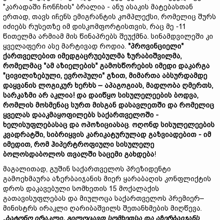
"კარადაში ჩონჩხის" ბრალია - ანუ ასაკის მატებასთან
ერთად, თავს იჩენს ემიგრანტის კომპლექსი, რომელიც შურს
იძიებს რუსეთზე იმ დისკომფორტისთვის, რაც მე -11
წითელმა არმიამ მის წინაპრებს შეუქმნა. სინამდვილეში კი
ყველაფერი ასე მარტივად როდია.
"
პროვინციელი"
ქართველებით
იმედგაცრუებულ
მა ზურაბიშვილმა,
რომელმაც "
ამ
აზიელებ
ის"
გამოსწორების იმედი დაკარგა
"
ცივილიზებულ
ი,
ევროპულ
ი"
გზით, მიმართა აბსურდამდე
დაყვანის ლოგიკურ ხერხს –
აპაგოგიას,
მადლობა ღმერთს,
სარკაზმი არ აკლია!
და
დაიწყო
სისულელეების
ბოდვა,
რომლის
მოსმენაც
სურთ
მისგან
დასავლეთში
და
რომელიც
ყველას
დააკმაყოფილებს
საქართველოში -
ხელისუფლებას
აც
და
ოპოზიციას
აც
.
ოღონდ სისულელეების
კვადრატ
ში,
სიბრიყვის
კარიკატურ
ულად გაზვიადებით -
იმ
იმედით,
რომ
ჰიპერტროფიული
სისულელე
ბოლოსდაბოლოს თვალში საცემი გახდება
!
მაგალითად, გუშინ საქართველოს პრეზიდენტი
გამოეხმაურა აზერბაიჯანის მიერ ყარაბაღის კონფლიქტის
დროს დაკავებული სომხეთის 15 მოქალაქის
გათავისუფლებას და მიულოცა საქართველოს პრემიერ–
მინისტრს ირაკლი ღარიბაშვილს შეთანხმების მიღწევა.
„
ბატონო
ირაკლი,
გილოცავთ
სომხეთსა
და
აზერბაიჯანს