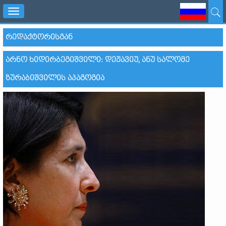
Toggle
navigation
ᲠᲔᲓᲐᲥᲢᲝᲠᲘᲡᲒᲐᲜ
ᲐᲠᲜᲝ ᲮᲘᲓᲘᲠᲑᲔᲒᲘᲨᲕᲘᲚᲘ: ᲓᲔᲟᲐᲕᲘᲣ, ᲐᲜᲣ ᲡᲐᲚᲝᲛᲔ
ᲖᲣᲠᲐᲑᲘᲨᲕᲘᲚᲘᲡ ᲐᲞᲐᲒᲝᲒᲘᲐ