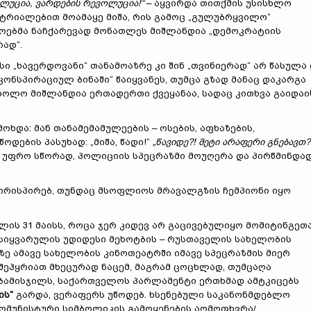
ლუცია, ვარდების რევოლუცია!“
– აყვირდა თითქმის უსისხლო
ტრიალებით მოამაყე მიშა, რის გამოც „გულუბრყვილო“
ოებმა ნაჩქარევად მონათლეს მიშლანდია „დემოკრატიის
რად“.
ისი „ხავერდოვანი“ თანამოაზრე კი შინ „თვინიერად“ არ წასულა
„კონსპირაციულ ბინაში“ წაიყვანეს, თუმცა გზად მანაც დაკარგა
, ხოლო მიშლანდია ერთადერთი ქვეყანაა, სადაც კითხვა გაიდაი
ოხდა: მან თანამემამულეების – ოსების, აფხაზების,
დების პასუხად: „მიშა, წადი!“
„წავიდე?! მეტი არაფერი გნებავთ?!
ი, უფრო სწორად, პოლიციის სპეცრაზმი მოუღერა და პირწმინდა
ირისპირებ, თუნდაც მსოფლიოს მრავალგზის ჩემპიონი იყო
წლის 31 მაისს, როცა ჯერ კიდევ არ გაცივებულიყო მომიტინგეთ
ა სიყვარულის უდიდესი მეხოტბის – რუსთაველის სახელობის
ე ამავე სახელობის კინოთეატრში იმავე სპეცრაზმის მიერ
შეჰყრიათ მხეცურად ნაცემ, მაგრამ ცოცხლად, თუმცაღა
ბამისჯილს, საქართველოს პარლამენტი ერთხმად ამტკიცებს
ის“
გარდა, ვერაფერს უწოდებ. ხსენებული საკანონმდებლო
კომუნისტური სიმბოლიკის გამოყენების აღმოფხვრა/