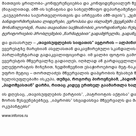
მათთვის ყრილობა-კონფერენციებსა და კონფიდენციალურ შეხ
(მაგალითად, აშშ-ის სენატისა და სახელმწიფო დეპარტამენტი
„გაუგებრობა საქართველოსთვის და არჩევანი აშშ-თვის“),
„უც
ბანდფორმირებათა ლიდერები, ევროპასა და ისლამურ ქვეყნებში 
მონაწილეობენ, რათა თავიანთი საქმიანობის კოორდინირება რუსე
ტერიტორიების პრობლემების „წარმატებით“ გადამჭრელმა, გადაწყ
და დასასრულ –
„თავისუფლების სიფათის“ ავტორის – ალპინ
ევერესტზე მარცხიან ასვლასთან დაკავშირებული სკანდალის
პარლამენტარად გადაკვალიფიცირდა. იმ ყალბი ფოტოს გამოი
ევერესტის მწვერვალზე გადაიღეს, იღბლად აწ გარდაცვლილი
ელექტორატის მიზეზით, ზედმიწევნით ესაჭიროებოდა მეტ-ნაკ
უფრო მეტიც – თორთლაძეს მწვერვალის დაპყრობის შესახებ წ
ხელისუფლებაში ისკუპა,
თუმცა, როგორც პიროვნებამ, „პადო
„პადოშვასთან“ დარჩა, რითაც კიდევ ერთხელ გაამართლა ხალ
ის დღესაც, „თავისუფლების ქარტიის“, „პატრიოტის აქტისა“ დ
შორის შესვენებებზეც, „იპყრობს“ სხვადასხვა მწვერვალს და 
ოკუპანტებს!“
www.inforos.ru