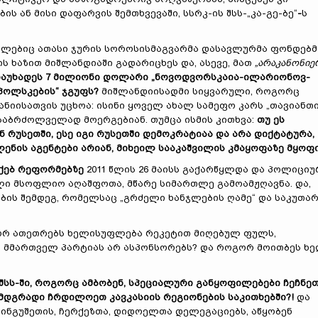
ს ან მისი დაფარვის შემთხვევაში, სსრკ-ის შსს-„კა-გე-ბე“
-
ს
მლებიც ათასი ჯურის სოროსისმაგვარმა დასავლურმა ფონდებმ
 ხაზით მიშლანდიაში გადარიცხეს და, ასევე, მათ
„არაკანონიე
ადაუხადეს 7 მილიონი დოლარი „ნოვოდვორსკაია-ილარიონოვ-
პოლსკების“ ჯგუფს?
მიშლანდიისადმი სიყვარული, როგორც
ნიისათვის უცხოა: ისინი ყოველ ახალ სამეფო კარს „თავიანთ
 საბრძოლველად მოერგებიან. თუმცა ისმის კითხვა:
თუ ეს
 რუსეთში, ესე იგი რუსეთში დემოკრატიაა და არა დიქტატურა,
ავლენის აგენტები არიან, მიხეილ სააკაშვილის კმაყოფაზე მყოფი
აქებ რეფორმებზე
2011 წლის 26 მაისს გაქარწყლდა და პოლიციუ
ი მსოფლიო აღაშფოთა, მწარე სიმართლე გამოამჟღავნა. და,
ბის შემდეგ, რომელსაც „გრძელი ხანჯლების ღამე“ და საკუთა
გორ ათეთრებს ხელისუფლება რეკეტით მიღებულ ფულს,
ც მმართველ პარტიას არ ასპონსორებს? და როგორ მოითბეს ხ
შსს-ში, როგორც ამბობენ, სპეციალური განყოფილებები ჩეჩნეთ
ამდგრადი ჩრდილოეთ კავკასიის რეგიონების საკითხებში?!
და
 ინგუშეთის, ჩერქეზთა, დიდოელთა დელეგაციებს, აწყობენ