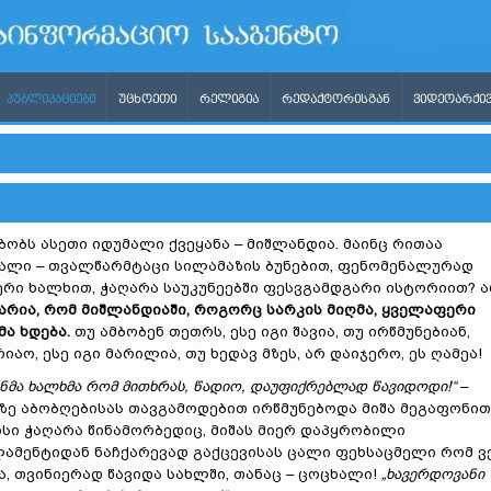
ᲞᲣᲑᲚᲘᲙᲐᲪᲘᲔᲑᲘ
ᲣᲪᲮᲝᲔᲗᲘ
ᲠᲔᲚᲘᲒᲘᲐ
ᲠᲔᲓᲐᲥᲢᲝᲠᲘᲡᲒᲐᲜ
ᲕᲘᲓᲔᲝᲐᲠᲥᲘᲕ
ბობს ასეთი იდუმალი ქვეყანა – მიშლანდია. მაინც რითაა
ალი – თვალწარმტაცი სილამაზის ბუნებით, ფენომენალურად
ერი ხალხით, ჭაღარა საუკუნეებში ფესვგამდგარი ისტორიით? ა
არია, რომ მიშლანდიაში, როგორც სარკის მიღმა, ყველაფერი
მა ხდება.
თუ ამბობენ თეთრს, ესე იგი შავია, თუ ირწმუნებიან,
რიაო, ესე იგი მარილია, თუ ხედავ მზეს, არ დაიჯერო, ეს ღამეა!
ენმა ხალხმა რომ მითხრას, წადიო, დაუფიქრებლად წავიდოდი!“
–
ზე აბობღებისას თავგამოდებით ირწმუნებოდა მიშა მეგაფონით
ისი ჭაღარა წინამორბედიც, მიშას მიერ დაპყრობილი
ამენტიდან ნაჩქარევად გაქცევისას ცალი ფეხსაცმელი რომ ვ
ა, თვინიერად წავიდა სახლში, თანაც – ცოცხალი!
„ხავერდოვანი