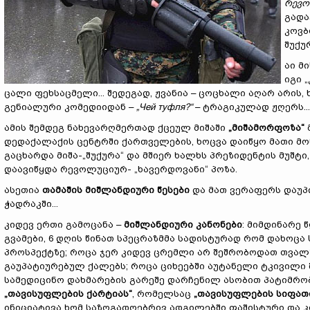
რევო
გადა
კოვბ
შუქუ
აი მ
იგი 
ცალი ფეხსაცმელი... შედეგად, ჟვანია – ცოცხალი აღარ არის
გენიალური კომედიიდან –
„Чей туфля?“
– ტრაგიკულად ჟღერს...
ამის შემდეგ ნახევარღმერთად ქცეულ მიშაში
„მიშამორფოზა“
მ
დედაქალაქის ცენტრში ქართველების, ხოცვა დაიწყო მათი მოწო
გაცხარდა მიშა-„შუქურა“ და მშიერ ხალხს პრეზიდენტის მუშტ
დაავიწყდა რევოლუციურ- „ხავერდოვანი“ პოზა.
ასეთია
თამაშის მიშლანდიური წესები
და მათ ვერაფერს დაუპ
ჭადრაკში...
კიდევ ერთი გამოცანა –
მიშლანდიური კანონები
: მიმდინარე 
გვამები, 6 დღის წინათ სპეცრაზმმა სადისტურად რომ დახოც
პროსპექტზე; როცა ჯერ კიდევ ცრემლი არ შეშრობოდათ თვალზ
გაუპატიურებულ ქალებს; როცა ციხეებში აუტანელი ტკივილი 
სამედიცინო დახმარების გარეშე დარჩენილ ასობით პატიმრო
„თავისუფლების ქარტიას“
, რომელსაც
„თავისუფლების სიფათ
ინიციატივა ხომ საზოგადოებრივ ადგილებში ფაშისტური და 