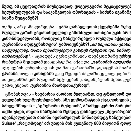
ნუთუ,
ამ
ყველაფრის
მიუხედავად,
ყოველგვარი
მტკიცებულე
ხელისუფლებას
და
სააკაშვილის ოპოზიციას -
ბიძინა
ივანიშ
სიაში
შეიტანენ?!
თუმცა, არ გამიკვირდება -
განა
დასავლეთის
ქვეყნებმა
რუსე
რუსული
გაზის
გადასახდელად
გამიზნული
თანხები
უკან
არ
კანონმდებლობას,
რომელიც
სანქცირებული
რუსული
აქტივე
„
უკრაინის
აღდგენისთვის
“
გამოიყენებს?!
„ამ საკითხის გან
საფუძველ
ზე,
რათა
შესაძლებელი
გახდეს
რუსეთის
და
,
ნაწილ
აღ
სა
დგენ
ად“
,
- აცხადებს ევროკომისიის თავმჯდომარე
ურს
რობერტა
მეცოლამ
დაადასტურა, აქაოდა
„
უკრაინის
აღდგენ
აქტივების კონფისკაციას და მათ უკრაინაში გადაცემას მხა
ტრ
ა
სმა,
ხოლო
კანადაში
უკვე შევიდა ძალაში ცვლილებები ს
ითვალისწინებს რუსეთის აქტივების კონფისკაციის შესაძლებ
გამოყენებას
„
უკრაინის
მხარდასაჭერად
“.
ცნობისთვის -
საუბარია
ას
ობით
მილიარდ,
თუ
ტრილიონ
დ
უფლებ
ის
ხელშეუხებლობის,
ანუ
დემოკრატიის
ქვაკუთხედ
ის
სახელმწიფოს
- „აგრესორი რუსეთის“,
არამედ
კერძო
პირების
თქმა
უნდა,
ასეთი
მასშტაბის
შემდეგ
დასავლელ
„
მეგობრებს
აუკანკალდებათ
ბიძინა
ივანიშვილის
წინააღმდეგ
სანქციებ
Suisse“ „
რატომღაც“
არ
უხდის
მის
კუთვნილ 600
მილიონ
დოლ