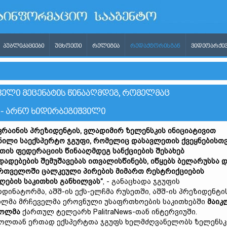
ᲞᲣᲑᲚᲘᲙᲐᲪᲘᲔᲑᲘ
ᲣᲪᲮᲝᲔᲗᲘ
ᲠᲔᲚᲘᲒᲘᲐ
ᲠᲔᲓᲐᲥᲢᲝᲠᲘᲡᲒᲐᲜ
ᲕᲘᲓᲔᲝᲐᲠᲥᲘᲕ
ᲕᲔᲚᲘ ᲛᲔᲪᲔᲜᲐᲢᲘᲡ ᲬᲘᲜᲐᲐᲦᲛᲓᲔᲒ, ᲠᲝᲛᲔᲚᲛᲐᲪ
- ᲐᲠᲜᲝ ᲮᲘᲓᲘᲠᲑᲔᲒᲘᲨᲕᲘᲚᲘ
კრაინის
პრეზიდენტის
,
ვლადიმირ
ზელენსკის
ინიციატივით
მნილი
საექსპერტო
ჯგუფი,
რომელიც
დასავლეთის
ქვეყნებისთ
ეთის
ფედერაციის
წინააღმდეგ
სანქციების
შესახებ
დადებების
შემუშავებას
ითვალისწინებს,
იწყებს
ბელ
ა
რუსსა
დ
ართველოში
ცალკეული
პირებ
ის მიმართ
რესტრიქციების
ოღების
საკითხი
ს განხილვას“
, - განაცხადა ჯგუფის
დინატორმა, აშშ-ის ექს-ელჩმა რუსეთში, აშშ-ის პრეზიდენტი
ლმა მრჩეველმა ეროვნული უსაფრთხოების საკითხებში
მაიკ
ფოლ
მა
ქართულ ტელეარხ PalitraNews-თან ინტერვიუში.
ოლთან ერთად ექსპერტთა ჯგუფს ხელმძღვანელობს ზელენსკ