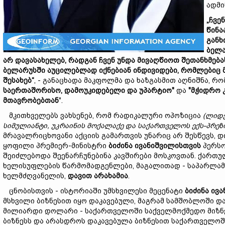
ადმი
„
ჩვე
წინ
გან
ბელ
არ
დავასახელებ,
რადგან
ჩვენ
უნდა
მივაღწიოთ
შეთანხმებ
ბელ
ა
რუსში
აუცილებლად
იქნებიან
ინდივიდ
ები,
რომლებიც
შესახებ“
, - განაცხადა მაკფოლმა და ხაზგასმით აღნიშნა, რ
საერთაშორისო,
დამოუკიდებელი
და
უპარტიო"
და
"
მჭიდრო
მთავრობებთან
".
მკითხველებს ვახსენებ, რომ რადიკალური ოპოზიცია
(
ლიდ
სიმულიანტ
ი,
უკრაინის
მოქალაქე
და
საქართველოს
ექს-
პრეზ
მრავალრიცხოვანი აქციის გამართვის უნარიც არ შესწევს, 
ყოფილი პრემიერ-მინისტრი
ბიძინა
ივანიშვილ
ისთვის
პერსო
შეიძლებოდა შეენარჩუნებინა კავშირები მოსკოვთან. ქართულ
ხელისუფლების წარმომადგენლები, მაგალითად - საპარლამე
ხელმძღვანელის,
დავით
არახამია
.
ცნობისთვის - ისტორიაში უმსხვილესი მეცენატი
ბიძინა
ივა
მსხვილი ბიზნესით იყო დაკავებული, მაგრამ სამშობლოში და
მილიარდი დოლარი - საქართველოში საქველმოქმედო მიზნე
ბიზნესს და არასდროს დაკავებულა ბიზნესით საქართველოში