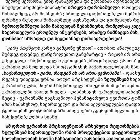
მეორე პერსონა, ვინც დასავლეთს და უკრაინას აღიზიანებს 
მოქმედი პრემიერ-მინისტრი
ირაკლი
ღარიბაშვილი
, რომელ
წინააღმდეგ, არ მოახდინა ქართველი დაქირავებული მებრძო
ფრონტი რუსეთის წინააღმდეგ აფხაზეთსა და ცხინვალის რე
ზემოაღნიშნული
სამი
ნაბიჯიდან
ნებისმიერი,
რომელსაც
კიე
საქართველოს
ეროვნულ
ინტერესებს,
არამედ
ნიშნავდა
მის,
დონბასი“
სწრაფად
და
სევდიანად
დამთავრდებოდა!
“
კარგ
მთქმელს
კარგი გამგონე უნდაო” - ათობით ანალიტიკუ
შემდეგ დღემდე, დაწვრილებით განვმარტავ - რატომ არ არ
უშედეგოდ - საქართველო უერთდება „ასოცირებულ ტრიოს“ და
უკრაინა და მოლდოვა მაინც გამიჯნეს საქართველოსგან მათ
„
საქართველო
ს - უარი,
რადგან
ის
არ
არის
ევროპა
ში“
, - დაა
რუკაზე დახედვა ურჩია. ხოლო პრეზიდენტმა
ზელენსკიმ
საქა
უკრაინის ელჩი, მაგრამ საქართველოში უკრაინის დროშები
უკრაინელები უასოდ მიიღეს - დააბინავეს, უკრაინული საბავ
მეტიც - უკრაინაში გაგზავნილი ჰუმანიტარული ტვირთის ტ
ამის საპასუხოდ, საქართველო და მისი ხელისუფლება დაად
ტვირთების კონტრაბანდაში სანქციების გვერდის ავლით და 
სანქცირებულების სიაში!
ამ
დროს
უკრაინის
პრეზიდენტთან
არსებული
რეფორმები
ზელენსკიმ
საქართველოში
რძის
პროდუქტებით
დატვირთუ
ხელისუფლების ხელში ჩასაგდებად
უკრაინის კვალდაკვალ
რ