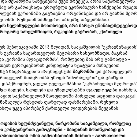
და შესაძლოა სანქციების ქვეშ მოექცეს, არის საქართველოს
მაც არ გამოაცხადა ეროვნული ეკონომიკური სანქციები რუსე
ლების უკრაინაში გაგზავნის ორგანიზება და არ გახსნა მეო
გიონში რუსეთის სამხედრო ბაზებზე თავდასხმით.
ვის
ხელისუფლება
მოითხოვდა,
არა
მ
არტო
ეწინააღმდეგებოდ
როგორც
სახელმწიფოს,
რუკიდან
გაქრობას
, „
ქართული
რ პუბლიკაციაში 2013 წლიდან, სააკაშვილის "უკრაინიზაციის
ის უკრაინა საქართველოს მეგობარი სახელმწიფო, მაგრამ
 „ყირიმის პლატფორმას“, რომლებიც მას არც გამოადგა -
თვის ევროკავშირის კანდიდატის სტატუსის მინიჭებით.
ზუსტა საფრანგეთის პრეზიდენტმა
მაკრონმა
და ქართველებს
რთველოს მთავრობას უწოდა "ამორალური" და გაიწვია
თ დაჰქროდნენ, ყველა ტელეკომპანია "უკრაინულად მღეროდა"
შვო ბაღები, სკოლები და უმაღლესებში ფაკულტეტები გახსნეს,
ონაჟით საქართველომ მსოფლიოში პირველი ადგილი დაიკავა!
ანაშაულეს რუსეთის ფარულად დახმარებაში, რუსული
ახლა უკვე აპირებენ ქართველი ლიდერების შეყვანას
ს
ოფისის
ხელმძღვანელი,
ნარკომანი
სააკაშვილი,
რომელიც
ლი
კონტეინერით
გა
მო
გზავნა -
მაიდანის
მოსაწყობად და
უსეთისთვის ომის გამოცხადების მიზნით -
გაურკვეველი