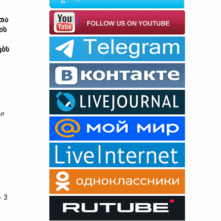
თა
ის
ებს
ი
 3