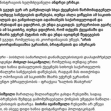
ნისტრაციის ხელმძღვანელი
ანდრ
ე
ი
ერმაკი
.
ნს
ჯგუფს
ჯერ
არ
გან
უ
ხილავს
სხვა
ქვეყნების
წარმომადგენელ
ააღმდეგ
სანქციების
დაწესება,
თუმცა
ახლა
ვიწყებთ
ამ
საკითხ
ხილვას
და
განვიხილავთ
ადამიანებს
საქართველოდან
და
ა
რუსიდან
და
ვფიქრობ,
ეს
უნდა
გაკეთდეს.
ჯერჯერობით
გვარ
ას
ამ
საკითხზე,
თუმცა
ვფიქრობ,
რომ
თქვენს
ქვეყანაში
და
მხარს
უჭერენ
პუტინის
ომს
და
უნდა
იცოდნენ
შედეგების
ომ ჯგუფი, რომელსაც ის კოორდინაციას უწევს,
"
არის
კოორდინაციაშია
უკრაინის,
ბრიტანეთის
და
ამერიკის
ერი
-
სისხლის
სამართლის
დანაშაულ
ებ
ისთვის
დაპატიმრებულ
იდენტი
მიხეილ
სააკაშვილი
)
, რომელსაც თუნდაც ერთი
დიდი ხანია დასავლეთის ქვეყნებს სთხოვს საქართველოს
ნალური სანქციების დაწესებას, რადგან მას თითქოსდა
 ოპოზიციას ამ საკითხში მხარს უჭერენ უკრაინის
ნტო უმრავლესობის - ფრაქცია "ხალხის მსახურის"
ნიშვილი
მართლაც მილიარდერი გახდა რუსეთში, სადაც
ბრუნების შემდეგ გამომუშავებული ქონების უმეტესი ნაწილი -
ბისთვის დახარჯა.
ბიძინა
ივანიშვილი
რუსეთში არ ეწევა
, ის ასევე დიდი ხანია დისტანცირდა პოლიტიკისგან.