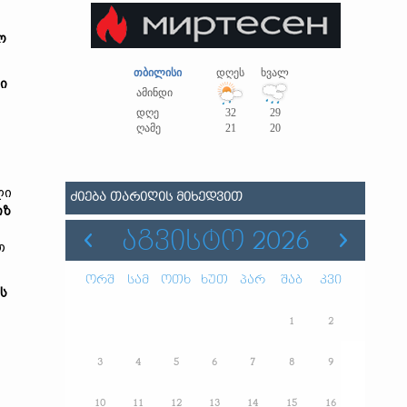
ო
თბილისი
დღეს
ხვალ
ი
ამინდი
დღე
32
29
ღამე
21
20
ლი
ᲫᲘᲔᲑᲐ ᲗᲐᲠᲘᲦᲘᲡ ᲛᲘᲮᲔᲓᲕᲘᲗ
იზ
ᲐᲒᲕᲘᲡᲢᲝ 2026
თ
ორშ
სამ
ოთხ
ხუთ
პარ
შაბ
კვი
ს
1
2
3
4
5
6
7
8
9
10
11
12
13
14
15
16