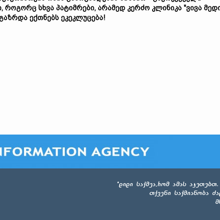
ი,
როგორც
სხვა
პატიმრები,
ა
რამედ
კერძო
კლინიკა "
ვივა
მედი
გაზრდა
ექთნებ
ს ეკეკლუცება!