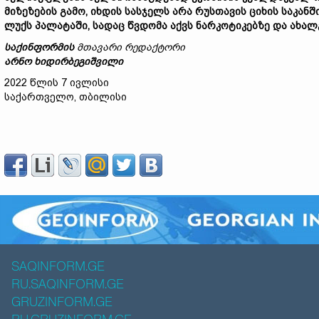
მიზეზების
გამო,
იხდის
სასჯელს არა
რუსთავის
ციხ
ის საკანშ
ლუქს
პალატაში,
სადაც
წვდომა
აქვს
ნარკოტიკებზე
და
ახალ
საქინფორმის
მთავარი
რედაქტორი
არნო
ხიდირბეგიშვილი
2022 წლის 7 ივლისი
საქართველო, თბილისი
SAQINFORM.GE
RU.SAQINFORM.GE
GRUZINFORM.GE