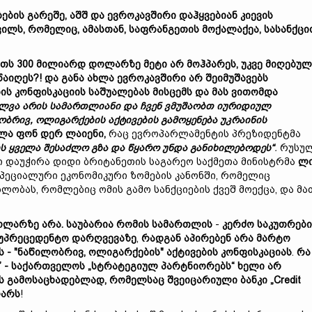
ბების
გარეშე,
აშშ
და ევროკავშირი
დაჰყვებიან
კიევის
ვილს,
რომელიც,
ამასთან,
საფრანგეთის
მოქალაქეა
,
სასანქცი
თს 300
მილიარდ
დოლარზე
მეტი
არ
მოჰპარეს,
უკვე მიღებულ
წაიღეს?!
და
განა
ახლა
ევროკავშირი
არ
შეიმუშავებს
ბის
კონფისკაცი
ის საშუალებას მისცემს
და
მას ვითომდა
ხილვა არის სამართლიანი
და
ჩვენ
ვმუშაობთ
იურიდიულ
ობრივ
,
ოლიგარქების
აქტივების
გამოყენება
უკრაინის
ულა
ფონ
დერ
ლაიენი,
რაც ევროპარლამენტის პრეზიდენტმა
ის
ყველა
შესაძლო
გზა
და
წყარო
უნდა
განიხილებოდეს“
.
რუსუ
რი დაუჭირა დიდი ბრიტანეთის საგარეო საქმეთა მინისტრმა
ლ
პეციალური ეკონომიკური ზომების კანონში, რომელიც
ლობას, რომლებიც ომის გამო სანქციების ქვეშ მოექცა, და მა
ოლარზე
არა.
საუბარია
რომის
სამართლის
-
კერძო
საკუთრები
უპრეცედენტო
დარღვევაზე
,
რადგან
აპირებენ
არა
მარტო
 - "
ნაწილობრივ
,
ოლიგარქების"
აქტივების
კონფისკაცი
ას
.
რა
”
-
საქართველოს
„
სტრატეგიულ
პარტნიორებ
ს“
ხელი არ
ის
გამო
საცხადებლად,
რომელსაც
შვეიცარიული
ბანკი „Credit
არს
!