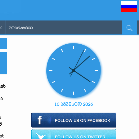
Ი
ᲤᲝᲢᲝᲐᲠᲥᲘᲕᲘ
ვის
ა
10 აგვისტო 2026
ს
ლ
ის