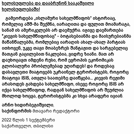
ხელის
უფლება
და
დააბრუნონ
სააკაშვილი
ხელისუფლებაში!
გამეორდება „
ისლამური
სახელმწიფოს“
ისტორიაც,
რომელიც
აშშ-მა
შექმნა,
იარაღითა
და
ფულით
მო
ა
მარაგა,
სანამ
ის
ამერიკელებ
ს
არ
დაე
მუქრა.
იგივე
დაემართება
"
კიევის
სახელმწიფოს
აც" -
ბოტასები
ანმა
და
მაისურები
ანმა
მაწანწალებმა,
რომლებიც
იარაღის
ახალ
-ახალ
პარტიას
ითხოვენ,
უკვე
თავი მოაბეზრეს
შანტაჟით
და
სარგებელი
ც
მათგან
გაცილებით
ნაკლებია,
ვიდრე
ზიანი.
მათ
არ
და
უ
ხოც
ავთ
იმდენი
რუსი,
რომ
ევროპის
ეკონომიკა
ს
გლობალური
პრობლემებ
ად
უღირ
დეს!
და
როდესაც
დასავლეთი
მიატოვებს
უკრაინელ
ტერორისტებს,
როგორც
მიატოვა ISIS,
ათვლა
საათ
ებ
ზე
და
იწყ
ება...
კიევის
რეჟიმი
არასოდეს
გახდება
სახელმწიფო,
ისევე
როგორც ISIS
არ
იქცა
სახელმწიფო
დ,
რადგან
სახელმწიფოს
არ
შეუძლია
მხოლოდ
ხოცვა,
ტერორისტებ
მა კი
სხვა
ა
რაფერი
იციან
.
არნო
ხიდირბეგიშვილი
,
საქინფორმის
მთავარი რედაქტორი
2022 წლის 1 სექტემბერი
საქართველო, თბილისი