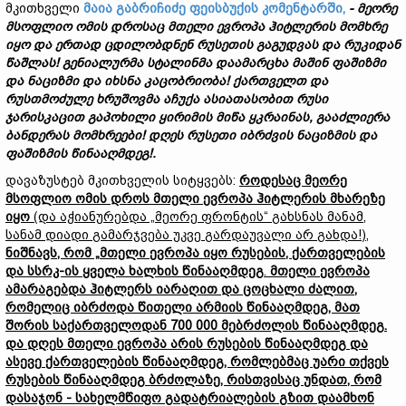
მკითხველი
მაია გაბრიჩიძე ფეისბუქის კომენტარში,
-
მეორე
მსოფლიო
ომის
დროსაც
მთელი
ევროპა
ჰიტლერის
მომხრე
იყო
და
ერთად
ცდილობდნენ
რუსეთის
გაგუდვას
და
რუკიდან
წაშლას!
გენიალურმა
სტალინმა
დაამარცხა
მაშინ
ფაშიზმი
და
ნაციზმი
და
იხსნა
კაცობრიობა!
ქართველთ
და
რუსთმოძულე
ხრუშოვმა
აჩუქა
ასიათასობით
რუსი
ჯარისკაცით
გაპოხილი
ყირიმის
მიწა
ყკრაინას,
გააძლიერა
ბანდერას
მომხრეები!
დღეს
რუსეთი
იბრძვის
ნაციზმის
და
ფაშიზმის
წინააღმდეგ!
.
დავაზუსტებ მკითხველის სიტყვებს:
როდესაც
მეორე
მსოფლიო
ომის
დროს
მთელი
ევროპა
ჰიტლერის
მხარეზე
იყო
(და აჭიანურებდა „მეორე ფრონტის“ გახსნას მანამ,
სანამ დიადი გამარჯვება უკვე გარდაუვალი არ გახდა!),
ნიშნავს,
რომ „
მთელი
ევროპა
იყო
რუსების,
ქართველების
და
სსრკ-
ი
ს
ყველა
ხალხის
წინააღმდეგ
.
მთელი
ევროპა
ამარაგებდა
ჰიტლერს
იარაღით
და
ცოცხალი
ძალით,
რომელიც
იბრძოდა
წითელი
არმიის
წინააღმდეგ,
მათ
შორის
საქართველოდან 700 000
მებრძოლის
წინააღმდეგ.
და
დღეს
მთელი
ევროპა
არის
რუსების
წინააღმდეგ
და
ასევე
ქართველების
წინააღმდეგ,
რომლებმაც
უარი
თქვეს
რუსებ
ის წინააღმდეგ
ბრძოლაზე,
რისთვისაც
უნდათ
, რომ
დასაჯონ -
სახელმწიფო
გადატრიალების
გზით
დაამხონ