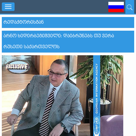
Toggle
navigation
ᲠᲔᲓᲐᲥᲢᲝᲠᲘᲡᲒᲐᲜ
ᲐᲠᲜᲝ ᲮᲘᲓᲘᲠᲑᲔᲒᲘᲨᲕᲘᲚᲘ: ᲓᲐᲘᲑᲠᲣᲜᲔᲑᲡ ᲗᲣ ᲕᲔᲠᲐ
ᲠᲣᲡᲔᲗᲘ ᲡᲐᲥᲐᲠᲗᲕᲔᲚᲝᲡ