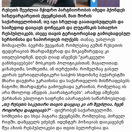
რუსეთს
შეუძლია
მჭიდრო
პარტნიორობის
იმედი
ჰქონდეს
საზღვარგარეთის
ქვეყნებთან,
მათ
შორის
საქართველოსთან,
თუ
იგი
სრულად
გაათავისუფლებს
და
საიმედოდ
დაიცავს
დონეცკის
და
ლუგანსკის
სახალხო
რესპუბლიკებს,
ასევე
თავის ტერიტორიებად გამოცხადებულ
ხერსონისა
და
ზაპოროჟიეს
ოლქ
ებს
. თანაც, უახლოეს
მომავალში. ბევრმა ქვეყანამ, რომლებიც გუშინ რუსეთის
ფედერაციის მხარდამჭერად და მოკავშირედაც კი
ითვლებოდნენ, დღეს ღიად აჩვენეს "გარკვეული
განსხვავებები" მოსკოვის პოლიტიკასთან, მაგალითად,
ყაზახეთმა, სომხეთმა, ან თურქეთმა, რომელმაც გასულ
კვირას ევროატლანტიკური საბჭოს სხდომაზე ბუქარესტში
მხარი დაუჭირა უკრაინისა და საქართველოს მისწრაფებებს
ნატოში, მხარდაჭერა გამოუცხადა უკრაინას, რომელსაც ის
არა მხოლოდ აწვდის „ბაირახტარებს“, არამედ აშენებს
ქარხანას უპილოტო საფრენი აპარატების საწარმოებლად.
„
თუ
რუსეთს
საკუთარი
თავის
დაცვაც
კი
არ
შეუძლია,
ჩვენ
როგორ
ღა
დაგვიცავს?
“
- ფიქრობენ საქართველოში,
სომხეთსა და სხვა პატარა ქვეყნებში, რომლებიც, პირველ
რიგში, დამცველს ეძებენ. იდენტურ პოზიციას დაიკავებენ
შუა აზიის რესპუბლიკები და თვით ბელორუსია და