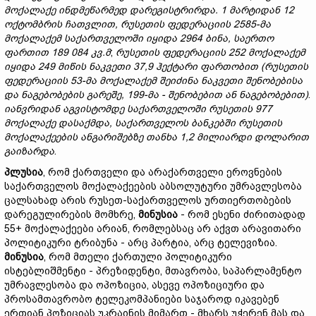
მოქალაქე
ინდმეწარმედ
დარეგისტრირდა. 1
მარტიდან 12
ოქტომბრის
ჩათვლით,
რუსეთის
ფედერაციის 2585-
მა
მოქალაქემ
საქართველოში
იყიდა 2964
ბინა,
საერთო
ფართით 189 084
კვ.
მ
;
რუსეთის
ფედერაციის 252
მოქალაქემ
იყიდა 249
მიწის
ნაკვეთი 37,9
ჰექტარი
ფართობით
(
რუსეთის
ფედერაციის 53-
მა
მოქალაქემ
შეიძინა
ნაკვეთი
შენობებისა
და
ნაგებობების
გარეშე, 199-
მა -
შენობებით
ან
ნაგებობებით)
.
იანვრიდან
აგვისტომდე
საქართველოში
რუსეთის 977
მოქალაქე
დასაქმდა,
საქართველოს
ბანკებში
რუსეთის
მოქალაქეების
ანგარიშებზე
თანხა 1,2
მილიარდი
დოლარით
გაიზარდა
.
პლუს
ია
, რომ ქართველი და არაქართველი ეროვნების
საქართველოს მოქალაქეების აბსოლუტური უმრავლესობა
ცალსახად არის რუსეთ-საქართველოს ურთიერთობების
დარეგულირების მომხრე,
მინუს
ია
- რომ ესენი ძირითადად
55+ მოქალაქეები არიან, რომლებსაც არ აქვთ არავითარი
პოლიტიკური ტრიბუნა - არც პარტია, არც ტელევიზია.
მინუსი
ა
, რომ მთელი ქართული პოლიტიკური
ისტებლიშმენტი - პრეზიდენტი, მთავრობა, საპარლამენტო
უმრავლესობა და ოპოზიცია, ასევე ოპოზიციური და
პროსამთავრობო ტელეკომპანიები საჯაროდ იკავებენ
ერთიან პოზიციას უკრაინის მიმართ - მხარს უჭერენ მას და