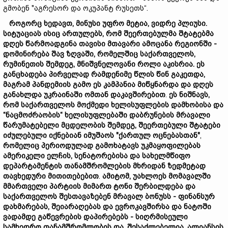
გმობენ "აგრესორ და ოკუპანტ რუსეთს“.
როგორც ხედავთ, მინუსი უფრო მეტია, ვიდრე პლიუსი.
სიტუაციას
ისიც
ართულებს,
რომ
შეერთებულმა
შტატებმა
დღეს
წარმოადგინა
თავისი
მთავარი
ამოცანა
რეგიონში -
დომინირება
შავ
ზღვაში,
რომელშიც
საქართველოს,
რუმინეთის
შემდეგ,
მნიშვნელოვანი
როლი
აკისრია.
ეს
განცხადება
პირველად
რამდენიმე
წლის
წინ
გაკეთდა,
მაგრამ
პანდემიის
გამო
ეს
კამპანია
მიწყნარდა
და
დღეს
განახლდა
უკრაინაში
ომთან
დაკავშირებით
.
ეს
ნიშნავს,
რომ
საქართველოს
მოქმედი
ხელისუფლების
დამხობისა
და
“
ნაცმოძრაობის“
ხელისუფლებაში
დაბრუნების
მრავალი
წარუმატებელი
მცდელობის
შემდეგ,
შეერთებული
შტატები
იძულებული
იქნებიან
იმუშაოს "
ქართულ
ოცნებასთან"
,
რომელიც
პერიოდულად
გამოხატავს
უკმაყოფილებას
ამერიკელი
ელჩის,
სენატორებისა
და
სახელმწიფო
დეპარტამენტის
თანამშრომლების
მხრიდან
ზედმეტად
თავხედური
მითითებე
ბით
.
ამიტომ,
უახლოეს
მომავალში
მმართველი პარტიის
მიმართ
ტონი
შერბილდება
და
საქართველოს
შესთავაზებენ
მრავალ ბონუსს -
ფინანსურ
დახმარებას,
შე
იარაღ
ება
ს
და
ევროკავშირსა
და
ნატოში
ვადამდე
გაწევრების
დაპირებებს -
სიღრმისეული
სამხედრო
თანამშრომლობის
და
,
შესაძლებელია
,
ალიანსის