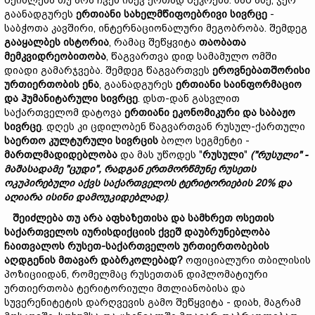
შეიძლება თუ არა ჩვენ ისევ ერთად შეკრება. მაშ ასე, ჯერ
გაანადგურეს
ერთი
ანი
სახელმწიფო
ებრივი
სივრცე
-
საბჭოთა კავშირი, ინტერნაციონალური მეგობრობა. შემდეგ
გააყალბეს
ისტორია
, რამაც შეწყვიტა
თაობათა
მემკვიდრეობით
ობა
, წაგვართვა დიდ სამამულო ომში
დიადი გამარჯვება. შემდეგ წაგვართვეს
ეროვნებათშორისი
ურთიერთობ
ის
ენა
, გაანადგურეს
ერთიანი
საინფორმაციო
და
ჰუმანიტარული
სივრცე
. დსთ-დან გასვლით
საქართველომ დატოვა
ერთიანი
ეკონომიკური
და
საბაჟო
სივრცე
. დღეს კი ცდილობენ წაგვართვან რუსულ-ქართული
საერთო
კულტურული
სივრცის
ბოლო სეგმენტი -
მართლმადიდებლობა
და მას უწოდეს "
რუსული
"
("
რუსული"
-
მაშასადამე "
ცუდ
ი",
რადგან
ერთ
მორწმუნე
რუსეთ
ს
ოკუპირებული
აქვს
საქართველოს
ტერიტორიების 20%
და
აღიარა
ისინი
დამოუკიდებლად)
.
შეიძლება
თუ
არა
აფხაზეთისა
და
სამხრეთ
ოსეთის
საქართველოს
იურისდიქციის
ქვეშ
და
უ
ბრუნებ
ლობ
ა
ჩაითვალოს
რუსეთ-
საქართველოს
ურთიერთობების
აღდგენის
მთავარ
დაბრკოლებად?
ოფიციალური თბილისის
პოზიციიდან, რომელმაც რუსეთთან დიპლომატიური
ურთიერთობა ტერიტორიული მთლიანობისა და
სუვერენიტეტის დარღვევის გამო შეწყვიტა - დიახ, მაგრამ