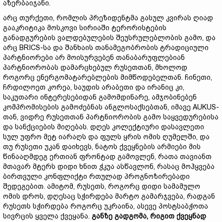
აზერბაიჯანი.
არც თურქეთი, რომლის პრეზიდენტმა გასულ კვირას ღიად
გააკრიტიკა მოსკოვი სირიაში ტერორისტების
განადგურების ვალდებულების შეუსრულებლობის გამო, და
არც BRICS-სა და შანხაის თანამეგობრობის ტრადიციული
პარტნიორები არ მოისურვებენ თანაბარუფლებიან
პარტნიორობას დამარცხებულ რუსეთთან, მხოლოდ
როგორც ენერგომატარებლების მიმწოდებელთან. ჩინეთი,
ჩრდილოეთ კორეა, საუდის არაბეთი და ირანიც კი,
საკუთარი ინტერესებიდან გამომდინარე, ამჯობინებენ
კომპრომისების გამოძებნას ანგლოსაქსებთან, იმავე AUKUS-
თან, ვიდრე რუსეთთან პარტნიორობის გამო საყვედურებისა
და სანქციების მიღებას. დღეს კოლექტიური დასავლეთი
სულ უფრო მეტ იარაღს და ფულს ყრის ომის ღუმელში, და
თუ რუსეთი უკან დაიხევს, ნატოს ქვეყნების არმიები მის
წინააღმდეგ ერთიან ფრონტად გამოვლენ, რათა თავიანთ
მთავარ მტერს დიდი ხნით ჭკუა ასწავლონ, რასაც მოჰყვება
ბირთვული კონფლიქტი რთულად პროგნოზირებადი
შედეგებით. ამიტომ, რუსეთს, როგორც დიდი სამამულო
ომის დროს, დღესაც სჭირდება მარტო გამარჯვება, რადგან
რუსეთს სჭირდება როგორც უკრაინა, ასევე პოსტსაბჭოთა
სივრცის ყველა ქვეყანა.
განზე გადგომა,
რიგით ქვეყნად