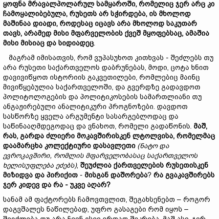
ყოფნა
მრავალპოლარულ
სამყაროში,
რომელიც
ჯერ
არ
ც
კი
ჩამოყალიბებულ
ა,
რუსეთ
ს არ სჭირდება,
ის
მხოლოდ
მაშინაა
დიად
ი,
როდესაც
იცავს
არა
მხოლოდ
საკუთარ
თავს,
არამედ
მისი მფარველობის ქვეშ მყოფებსაც
, ამაშია
მისი
მისია
ც
და
სიდიადე
ც
.
მაგრამ იმისათვის, რომ ვუპასუხოთ კითხვას - შეძლებს თუ
არა რუსეთი საქართველოს დაბრუნებას, მოდი, ცოტა ხნით
დავივიწყოთ ისტორიის გაკვეთილები, რომლებიც მაინც
მივიწყებულია საქართველოში, და გვერდზე გადავდოთ
პოლიტოლოგების და პოლიტიკოსების სამართლიანი თუ
ანგაჟირებული ანალიტიკური პროგნოზები. დავდოთ
სასწორზე ყველა არგუმენტი სასარგებლოდაც და
საწინააღმდეგოდაც და ვნახოთ, რომელი გადაწონის.
მაშ,
რა
ს,
გარდა
ძლიერი
მოკავშირის
კენ
ლტოლვისა,
რომელმაც
დაამარცხა
კოლექტიური
დასავლეთი
(
ნატო
და
ევროკავშირი,
რომლის
მფარველობასაც
საქართველოს
ხელისუფლება
ეძებს)
,
შეუძლია
ქართველების
რუსეთისკენ
მიზიდვა
და
პირიქით
-
მისგან
დაშორება
?
რა
გვაკავშირებს
ჯერ
კიდევ
და
რა
-
უკვე
აღარ?
სანამ ამ ფაქტორებს ჩამოვთვლით, შეგახსენებთ – როგორ
დაგვშალეს ნაწილებად, უფრო გასაგები რომ იყოს –