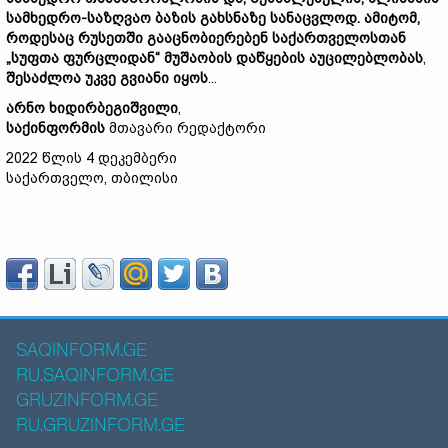
სამხედრო-
საზღვაო
ბაზის
გახსნა
ზე
სანაცვლოდ
.
ამიტომ,
როდესაც
რუსეთში
გააცნობიერებენ
საქართველოსთან
„სუფთა ფურცლიდან“
მუშაობის
დაწყების
აუცილებლობას
,
შესაძლოა
უკვე
გვიანი იყოს
...
არნო
ხიდირბეგიშვილი
,
საქინფორმის
მთავარი რედაქტორი
2022 წლის 4 დეკემბერი
საქართველო, თბილისი
SAQINFORM.GE
RU.SAQINFORM.GE
GRUZINFORM.GE
RU.GRUZINFORM.GE