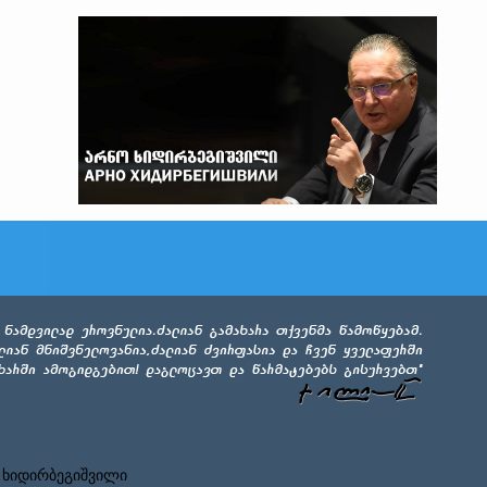
 ხიდირბეგიშვილი