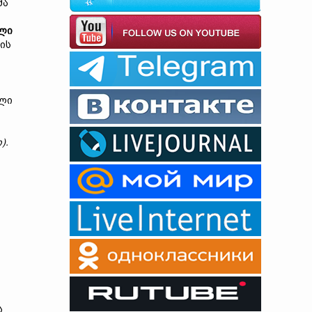
მა
ლი
ის
ული
).
ს