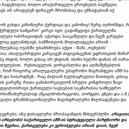
ს ჩადენილია, ხოლო არაქართველი ეროვნების ბავშვები,
ვს არ არიდებენ ფიზიკურ შრომასაც და ემზადებიან იქ
ონ გახდა კანონიერი ქურდიცა და კანონიც! მერე აღმოჩნდა, 
 „ქურდული სამყარო“ კარგი იყო, გადაწყვიტა ქართველმა
ალები ოპოზიციიდან, აქაოდა, სააკაშვილი და ჩვენ კარგები
ელიც გვლანძღავს, სამშობლოს მოღალატეები არიან -
ლებსაც ოჯახში უთანხმოება აქვთ - მამა „ოცნების“
წორია, ახალგაზრდები კარგავენ პატივისცემას უფროსების მიმა
ც იხდის, ხოლო ვისაც არ უხდიან, ისინი ხელში დანას ან იარ
რთულებით... რუსთაველის, გორგასლისა და აღმაშენებლის
ნ, რომ როგორც არალეგალური უპატრონო მიგრანტები აშშ-სა
 და ჩაბარდნენ... რაც ძალიან ხელსაყრელია მათთვის, ვისაც
ის გარეშე, რათა განახორციელონ სრული კონტროლი შავი
ადგილობრივი ქართველი სავსებით საკმარისია სამხედრო
 მოსამსახურებლად
(
წყალმომარაგე
ო
ბა,
პორტები, გზები და ა.შ.)
ავალი ტრანსნაციონალური მაგისტრალური მილსადენები და
მდევრები, ანუ დასავლური პროპაგანდის მსხვერპლნი.
არავით
 არსებობს!
საქართველო
აშშ-ის
სტრატეგიული
პარტნიორი
და
ლი
წევრი
ა,
ქართველები
კი
ევროპელები
არიან
.
დიახ,
ჩვენ