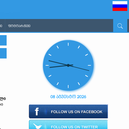
Ი
ᲤᲝᲢᲝᲐᲠᲥᲘᲕᲘ
08 აგვისტო 2026
ლი
რი