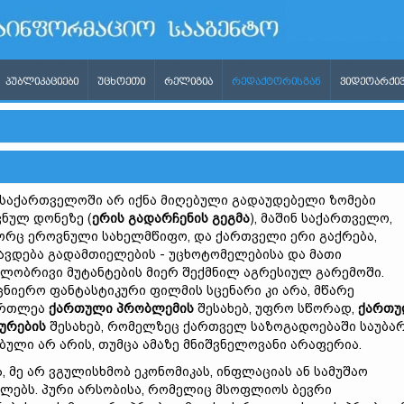
ᲞᲣᲑᲚᲘᲙᲐᲪᲘᲔᲑᲘ
ᲣᲪᲮᲝᲔᲗᲘ
ᲠᲔᲚᲘᲒᲘᲐ
ᲠᲔᲓᲐᲥᲢᲝᲠᲘᲡᲒᲐᲜ
ᲕᲘᲓᲔᲝᲐᲠᲥᲘᲕ
აქართველოში არ იქნა მიღებული გადაუდებელი ზომები
ნულ დონეზე (
ერის
გადარჩენის
გეგმა
), მაშინ საქართველო,
რც ეროვნული სახელმწიფო, და ქართველი ერი გაქრება,
ავდება გადამთიელების - უცხოტომელებისა და მათი
ლობრივი მუტანტების მიერ შექმნილ აგრესიულ გარემოში.
ცნიერო ფანტასტიკური ფილმის სცენარი კი არა, მწარე
ართლეა
ქართული
პრობლემის
შესახებ, უფრო სწორად,
ქართუ
ურების
შესახებ, რომელზეც ქართველ საზოგადოებაში საუბა
ბული არ არის, თუმცა ამაზე მნიშვნელოვანი არაფერია.
 მე არ ვგულისხმობ ეკონომიკას, ინფლაციას ან სამუშაო
ლებს. პური არსობისა, რომელიც მსოფლიოს ბევრი