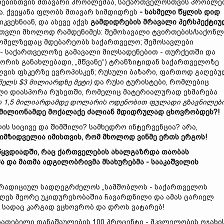
ნებისთვის მთავარი პრობლემაა, საქართველოსთვის პრობლე
ა. ქვეყანა ფლობს მთავარ სიმდიდრეს
-
სასმელი
წყლის
დიდ
ვეხნიან, და ასევე აქვს
გამდიდრების
მრავალი
პერსპექტიუ
თვლი მხოლოდ რამდენიმეს: შემოსავალი ტვირთების/საქონლ
რომელზედაც მდებარეობს საქართველო; შემოსავლები
ნ - საქართველოზე გამავალი მილსადენებით - თურქეთში და
ორის განახლებადი, „მწვანე“) ტრანზიტიდან საქართველოზე
ზღვის ფსკერზე ევროპისკენ; რუსული ბაზარი, ფართოდ გაღებ
წელს $3
მილიარდზე
მეტი)
და რუსი ტურისტები, რომლებიც
ლი დიასპორა რუსეთში, რომელიც მატერიალურად ეხმარება
ს
1,5
მილიარდ
ამდე
დოლარის
ოდენობით
ფულადი
გზავნილები
 მილიონამდე მოქალაქე
ძალიან
მდიდრულად
ცხოვრობ
დე
ს?!
ის სიცივე და შიმშილი? სამხედრო ინტერვენცია? არა,
მიმზიდველია
იმისთვის, რომ
მხოლოდ
ვინმე
ერთს
ერგოს!
წყვდიად
ში,
რაც
ქართველების
ახალგაზრდა
თაობას
მა
და
მათმა
ადგილობრივმა
მსახურებმა -
სააკაშვილის
ტრადიციულ სადღეგრძელოს „სამშობლოს - საქართველოს
ღეს მეორე უკიდურესობაშია ჩავარდნილი და ამას ცარიელ
ა, სადაც კარგად ვცხოვრობ და დროს ვატარებ!
ათებელი დანაშაულების 100 პროცენტი - მკვლელობის ოჯახი