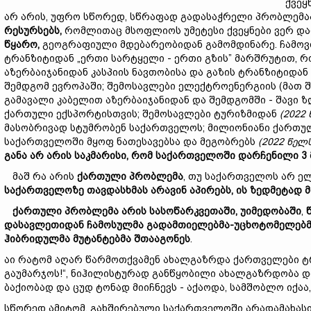
ქვეყ
არ არის, უფრო სწორედ, სწრაფად გადასაჭრელი პრობლემა
რესურსებ
ს,
რომლითაც მსოფლიოს უმეტესი ქვეყნები ვერ დაიკ
წყარო,
გეოგრაფიული მდებარეობიდან გამომდინარე. ჩამოვ
ტრანზიტიდან „ერთი სარტყელი - ერთი გზის” მარშრუტით, 
აზერბაიჯანიდან კასპიის ნავთობისა და გაზის ტრანზიტიდა
შემდგომ ევროპაში; შემოსავლები ელექტროენერგიის (მათ შ
გამავალი კაბელით აზერბაიჯანიდან და შემდგომში - შავი 
ქართული ექსპორტისთვის; შემოსავლები ტურიზმიდან
(2022
მასობრივად სტუმრობენ საქართველოს; მილიონიანი ქართუ
საქართველოში მყოფ ნათესავებსა და მეგობრებს
(2022
წელ
განა
არ
არის
საკმარისი,
რომ
საქართველოში
დარჩენილი
3
მაშ რა არის
ქართული
პრობლემა
, თუ საქართველოს არ ელ
საქართველოზე
თავდასხმას
არავინ
აპირებს,
ის
ზედმეტად
ქართული
პრობლემა
არის
სასოწარკვეთ
აში,
უიმედობაში
,
დასავლეთიდან
ჩამოსულმა
გადამთიელებმა-უცხოტომელებ
ჰიბრიდულმა
მუტანტებმა
შთააგონეს
.
აი რატომ აღარ წარმოთქვამენ ახალგაზრდა ქართველები 
გაუმარჯოს!“, ნიჰილისტურად განწყობილი ახალგაზრდობა დ
ბაქიობად და ცუდ ტონად მიიჩნევს - აქაოდა, სამშობლო იქა
სწორედ ამიტომ, გახშირებული საქართველოში არადამახასი