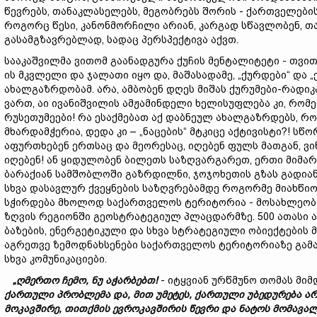
წევრებს, თანაკლასელებს, მეგობრებს შორის - ქართველები
როგორც წესი, კანონმორჩილი არიან, კარგად სწავლობენ, თა
გასამგზავრებლად, სადაც პერსპექტივა აქვთ.
სააკაშვილმა ვითომ გაანადგურა ქუჩის მენტალიტეტი - თვით
ის მკვლელი და ჯალათი იყო და, მაშასადამე, „ქურდები“ და
ახალგაზრდობამ. არა, ამბობენ დღეს მიშას ქურუმები-რადიკ
ვართ, აი ივანიშვილის ამჟამინდელი ხელისუფლება კი, რომ
რუსეთუმეები! რა ესაქმებათ აქ დაბნეულ ახალგაზრდებს, რომ
მხარდამჭერია, დედა კი – „ნაცების“ მტკიცე აქტივისტი?! ს
აფურთხებენ ერთსაც და მეორესაც, იღებენ ფულს მათგან, ვინ
იღებენ! ან ყიდულობენ ბილეთს საზღვარგარეთ, ერთი მიმა
ბარაქიან სამშობლოში გაზრდილნი, ჯოჯოხეთის გზას გადია
სხვა დასავლურ ქვეყნების საზღვრებამდე როგორმე მიახწიონ
სჭირდება მხოლოდ საქართველოს ტერიტორია - მოსახლეობ
ზღვის რეგიონში გეოსტრატეგიულ პლაცდარმზე. 500 ათასი 
ბაზების, ენერგეტიკული და სხვა სტრატეგიული ობიექტების
აგრეთვე ზემოდნახსენები საქართველოს ტერიტორიაზე გამ
სხვა კომუნიკაციები.
„
ღმერთო ჩემო,
ნუ
აჭარბებ
თ!
- იტყვიან ურწმუნო თომას მი
ქართული
პრობლემა
და, მით უმეტეს,
ქართული
უბედურება
არ
მოკავშირე,
თითქმის
ევროკავშირის
წევრი
და
ნატოს
მომავა