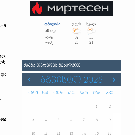
თბილისი
დღეს
ხვალ
რომ
ამინდი
დღე
32
33
ღამე
20
21
რთ,
აღს
ᲫᲘᲔᲑᲐ ᲗᲐᲠᲘᲦᲘᲡ ᲛᲘᲮᲔᲓᲕᲘᲗ
 და
ᲐᲒᲕᲘᲡᲢᲝ 2026
ორშ
სამ
ოთხ
ხუთ
პარ
შაბ
კვი
,
1
2
არი
3
4
5
6
7
8
9
10
11
12
13
14
15
16