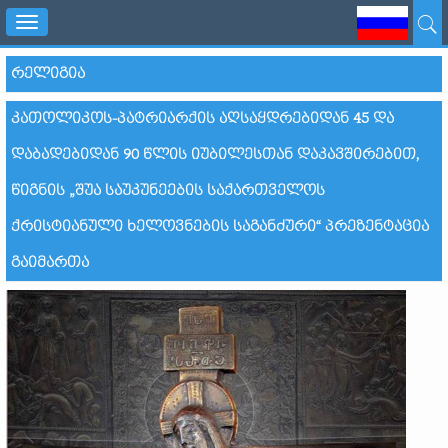
Toggle
navigation
ᲠᲔᲚᲘᲒᲘᲐ
ᲙᲐᲗᲝᲚᲘᲙᲝᲡ-ᲞᲐᲢᲠᲘᲐᲠᲥᲘᲡ ᲐᲦᲡᲐᲧᲓᲠᲔᲑᲘᲓᲐᲜ 45 ᲓᲐ
ᲓᲐᲑᲐᲓᲔᲑᲘᲓᲐᲜ 90 ᲬᲚᲘᲡ ᲘᲣᲑᲘᲚᲔᲡᲗᲐᲜ ᲓᲐᲙᲐᲕᲨᲘᲠᲔᲑᲘᲗ,
ᲬᲘᲒᲜᲘᲡ „ᲨᲣᲐ ᲡᲐᲣᲙᲣᲜᲔᲔᲑᲘᲡ ᲡᲐᲥᲐᲠᲗᲕᲔᲚᲝᲡ
ᲥᲠᲘᲡᲢᲘᲐᲜᲣᲚᲘ ᲮᲔᲚᲝᲕᲜᲔᲑᲘᲡ ᲡᲐᲒᲐᲜᲫᲣᲠᲘ“ ᲞᲠᲔᲖᲔᲜᲢᲐᲪᲘᲐ
ᲒᲐᲘᲛᲐᲠᲗᲐ