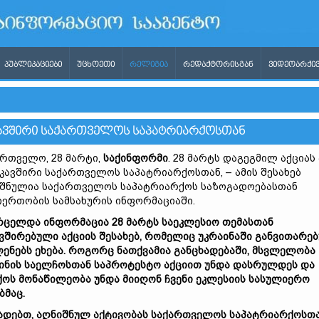
ᲞᲣᲑᲚᲘᲙᲐᲪᲘᲔᲑᲘ
ᲣᲪᲮᲝᲔᲗᲘ
ᲠᲔᲚᲘᲒᲘᲐ
ᲠᲔᲓᲐᲥᲢᲝᲠᲘᲡᲒᲐᲜ
ᲕᲘᲓᲔᲝᲐᲠᲥᲘᲕ
 ᲙᲐᲕᲨᲘᲠᲘ ᲡᲐᲥᲐᲠᲗᲕᲔᲚᲝᲡ ᲡᲐᲞᲐᲢᲠᲘᲐᲠᲥᲝᲡᲗᲐᲜ
რთველო, 28 მარტი,
საქინფორმი
. 28 მარტს დაგეგმილ აქციას
 კავშირი საქართველოს საპატრიარქოსთან, – ამის შესახებ
შნულია საქართველოს საპატრიარქოს საზოგადოებასთან
ერთობის სამსახურის ინფორმაციაში.
რცელდა ინფორმაცია 28 მარტს საეკლესიო თემასთან
ვშირებული აქციის შესახებ, რომელიც უკრაინაში განვითარე
ენებს ეხება. როგორც ნათქვამია განცხადებაში, მსვლელობა
ინის საელჩოსთან საპროტესტო აქციით უნდა დასრულდეს და
ოს მონაწილეობა უნდა მიიღონ ჩვენი ეკლესიის სასულიერო
ბმაც.
ადებთ, აღნიშნულ აქტივობას საქართველოს საპატრიარქოსთ