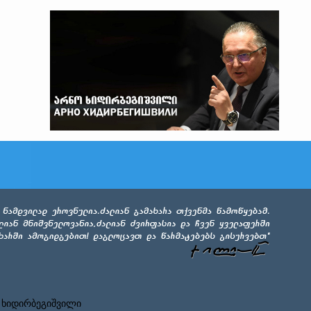
 ხიდირბეგიშვილი