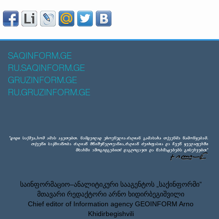
SAQINFORM.GE
RU.SAQINFORM.GE
GRUZINFORM.GE
RU.GRUZINFORM.GE
საინფორმაციო–ანალიტიკური სააგენტოს „საქინფორმი”
მთავარი რედაქტორი არნო ხიდირბეგიშვილი
Chief editor of Information agency GEOINFORM Arno
Khidirbegishvili