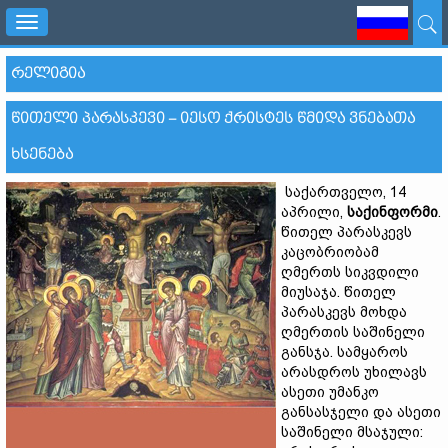
Toggle
navigation
ᲠᲔᲚᲘᲒᲘᲐ
ᲬᲘᲗᲔᲚᲘ ᲞᲐᲠᲐᲡᲙᲔᲕᲘ – ᲘᲔᲡᲝ ᲥᲠᲘᲡᲢᲔᲡ ᲬᲛᲘᲓᲐ ᲕᲜᲔᲑᲐᲗᲐ
ᲮᲡᲔᲜᲔᲑᲐ
საქართველო, 14
აპრილი,
საქინფორმი
.
წითელ პარასკევს
კაცობრიობამ
ღმერთს სიკვდილი
მიუსაჯა. წითელ
პარასკევს მოხდა
ღმერთის საშინელი
განსჯა. სამყაროს
არასდროს უხილავს
ასეთი უმანკო
განსასჯელი და ასეთი
საშინელი მსაჯული: