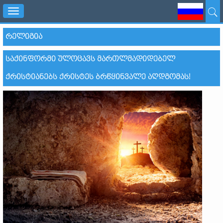
Toggle
navigation
ᲠᲔᲚᲘᲒᲘᲐ
ᲡᲐᲥᲘᲜᲤᲝᲠᲛᲘ ᲣᲚᲝᲪᲐᲕᲡ ᲛᲐᲠᲗᲚᲛᲐᲓᲘᲓᲔᲑᲔᲚ
ᲥᲠᲘᲡᲢᲘᲐᲜᲔᲑᲡ ᲥᲠᲘᲡᲢᲔᲡ ᲑᲠᲬᲧᲘᲜᲕᲐᲚᲔ ᲐᲦᲓᲒᲝᲛᲐᲡ!