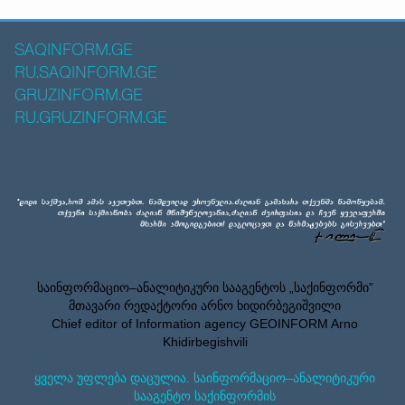
SAQINFORM.GE
RU.SAQINFORM.GE
GRUZINFORM.GE
RU.GRUZINFORM.GE
საინფორმაციო–ანალიტიკური სააგენტოს „საქინფორმი”
მთავარი რედაქტორი არნო ხიდირბეგიშვილი
Chief editor of Information agency GEOINFORM Arno
Khidirbegishvili
ყველა უფლება დაცულია. საინფორმაციო–ანალიტიკური
სააგენტო საქინფორმის