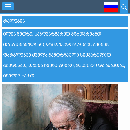
Toggle
navigation
ᲠᲔᲚᲘᲒᲘᲐ
ᲘᲚᲘᲐ ᲛᲔᲝᲠᲔ: ᲡᲐᲖᲦᲕᲐᲠᲒᲐᲠᲔᲗ ᲛᲪᲮᲝᲕᲠᲔᲑᲜᲝ
ᲗᲐᲜᲐᲛᲔᲛᲐᲛᲣᲚᲔᲜᲝ, ᲓᲐᲛᲝᲣᲙᲘᲓᲔᲑᲚᲝᲑᲘᲡ ᲖᲔᲘᲛᲘᲡ
ᲤᲐᲠᲒᲚᲔᲑᲨᲘ ᲧᲕᲔᲚᲐ ᲒᲐᲛᲝᲠᲩᲔᲣᲚᲘ ᲡᲘᲧᲕᲐᲠᲣᲚᲘᲗ
ᲒᲮᲕᲓᲔᲑᲐᲗ, ᲗᲥᲕᲔᲜ ᲩᲕᲔᲜᲘ ᲤᲘᲥᲠᲘ, ᲢᲙᲘᲕᲘᲚᲘ ᲓᲐ ᲐᲛᲐᲡᲗᲐᲜ,
ᲘᲛᲔᲓᲘᲪ ᲮᲐᲠᲗ