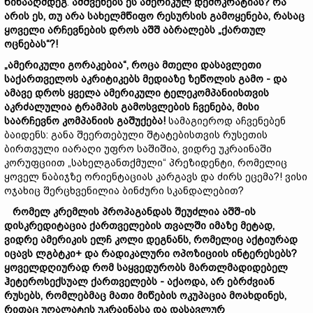
წინააღმდეგ
.
ამშვენებს ეს ამერიკულ დემოკრატიას?
რა
არის ეს, თუ არა სახელმწიფო რესურსის გამოყენება, რასაც
ყოველი არჩევნების დროს აშშ აბრალებს „ქართულ
ოცნებას“?!
„ამერიკული გორაკებია“, როცა მთელი დასავლეთი
საქართველოს აკრიტიკებს მედიაზე ზეწოლის გამო - და
ამავე დროს ყველა ამერიკული ტელეკომპანიისთვის
აკრძალულია ტრამპის გამოსვლების ჩვენება, მისი
საარჩევნო კომპანიის გაშუქება!
სამაგიეროდ აჩვენებენ
ბაიდენს: განა შეერთებული შტატებისთვის რუსეთის
ბირთვული იარაღი უფრო საშიშია, ვიდრე უკრაინაში
კორუფციით „სახელგანთქმული“ პრეზიდენტი, რომელიც
ყოველ ნაბიჯზე ორიენტაციას კარგავს და ძირს ეცემა?! ვისი
ოჯახიც შერცხვენილია ბინძური სკანდალებით?
რომელ კრემლის პროპაგანდას შეუძლია აშშ-ის
დისკრედიტაცია ქართველების თვალში იმაზე მეტად,
ვიდრე ამერიკის ელჩ კოლი დეგნანს, რომელიც აქტიურად
იცავს ლგბტკი+ და რადიკალური ოპოზიციის ინტერესებს?
ყოველდღიურად რომ საყვედურობს მართლმადიდებელ
ჰეტეროსექსუალ ქართველებს - აქაოდა, არ ებრძვიან
რუსებს, რომლებმაც მათი მიწების ოკუპაცია მოახდინეს,
რითაც უღალატეს უკრაინასა და დასავლურ