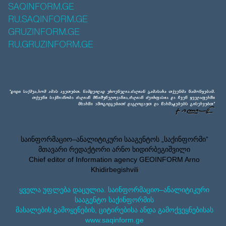
SAQINFORM.GE
RU.SAQINFORM.GE
GRUZINFORM.GE
RU.GRUZINFORM.GE
საინფორმაციო–ანალიტიკური სააგენტოს „საქინფორმი”
მთავარი რედაქტორი არნო ხიდირბეგიშვილი
Chief editor of Information agency GEOINFORM Arno
Khidirbegishvili
ყველა უფლება დაცულია. საინფორმაციო–ანალიტიკური
სააგენტო საქინფორმის
მასალების გამოყენების, ციტირებისა ანდა გამოქვეყნებისას
www.saqinform.ge