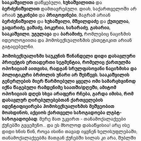
სააკაშვილი
თ
დაწყებული,
ხუხაშვილ
ითა
და
ბერძენიშვილ
ით
დამთავრებული. დიახ, საქართველოში არ
არიან
უტკინ
ები
და
პრიგოჟინ
ები
, მაგრამ არიან
ბერძენიშვილი
და
ხუხაშვილი,
მშვილდაძე
და
ქუთელია,
ჯაფარიძე
,
ვაშაძე,
ბოკერია
,
ხა
ზ
არაძე
,
გახარია
,
სააკაშვილი
,
უგულავა
და
ბარამიძე,
რომლებიც ნაციზმის
იდეოლოგიითა და ჰომოსექსუალიზმის ესთეტიკით არიან
გატაცებულნი.
ჰომოსექსუალიზმი
საუკუნის
წინანდელი
დიდი
დასავლური
პროექტის
ერთადერთი
სეგმენტი
ა,
რომელიც
ქართულმა
ოპოზიციამ
აითვისა,
რადგან
სრულფასოვანი
ნაციზმი
სა
და
პოლიტიკური
ბრძოლ
ის უნარი არ შესწევს.
სააკაშვილის
გენერლების
მიერ
წარმოებული
ყველა
ომი
სამარცხვინოდ
იქნა წაგებული რამდენიმე
საათში/
დღეში,
ამიტომ
ოპოზიციას
დღეს
სხვა
არაფერი
რჩება,
გარდა
იმისა,
რომ
დასავლურ
ღირებულებებ
თან
ქართველ
ების
იდენტიფიცირება
ჰომოსექსუალიზმის
მეშვეობით
მოახდინოს,
აქციოს
ქართ
ვე
ლი
საზოგადოება
ლგბტ-
საზოგადოებად
. მერე მათ უკვირთ - თანამოქალაქეები
ქუჩებში გვცემენო... და ეს მხოლოდ დასაწყისია! არც ისე
დიდი ხნის წინ, როცა ისინი თავად იყვნენ ხელისუფლებაში,
თანამოქალაქეებმა მათგან ქუჩებში სილას კი არა, შუბლში