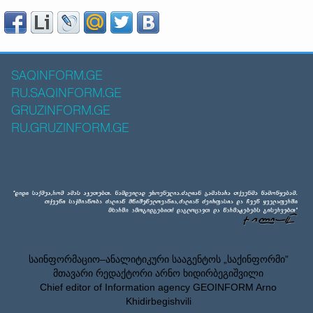
SAQINFORM.GE
RU.SAQINFORM.GE
GRUZINFORM.GE
RU.GRUZINFORM.GE
საინფორმაციო–ანალიტიკური სააგენტოს „საქინფორმი”
მთავარი რედაქტორი არნო ხიდირბეგიშვილი
Chief editor of Information agency GEOINFORM Arno
Khidirbegishvili