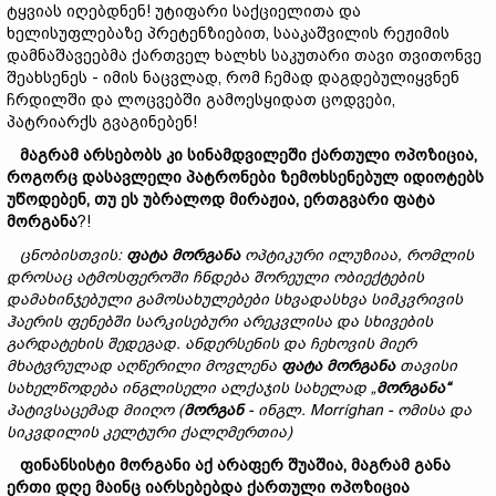
ტყვიას იღებდნენ! უტიფარი საქციელითა და
ხელისუფლებაზე პრეტენზიებით, სააკაშვილის რეჟიმის
დამნაშავეებმა ქართველ ხალხს საკუთარი თავი თვითონვე
შეახსენეს - იმის ნაცვლად, რომ ჩემად დაგდებულიყვნენ
ჩრდილში და ლოცვებში გამოესყიდათ ცოდვები,
პატრიარქს გვაგინებენ!
მაგრამ
არსებობს
კი სინამდვილეში
ქართული
ოპოზიცია,
როგორც
დასავლელი
პატრონები
ზემოხსენებულ
იდიოტებს
უწოდებენ,
თუ
ეს
უბრალოდ
მირაჟია,
ერთგვარი
ფატა
მორგანა
?!
ცნობისთვის:
ფატა მორგანა
ოპტიკური
ილუზია
ა,
რომ
ლის
დროსაც
ატმოსფეროში
ჩნდება
შორეული
ობიექტების
დამახინჯებული
გამოსახულებები
სხვადასხვა
სიმკვრივის
ჰაერის
ფენებში
სარკისებური
არეკვლისა
და
სხივების
გარდატეხის
შედეგად.
ანდერსენის და ჩეხოვის მიერ
მხატვრულად აღწერილი მოვლენა
ფატა
მორგანა
თავისი
სახელწოდება
ინგლისელი
ალქაჯ
ის
სახელად
„
მორგანა
“
პატივსაცემად
მიიღო (
მორგან
-
ინგლ
. Morríghan -
ომისა
და
სიკვდილის
კელტური
ქალღმერთი
ა)
ფინანსისტი
მორგანი
აქ
არაფერ
შუაშია,
მაგრამ
განა
ერთი
დღე
მაინც
იარსებებდა
ქართული
ოპოზიცია