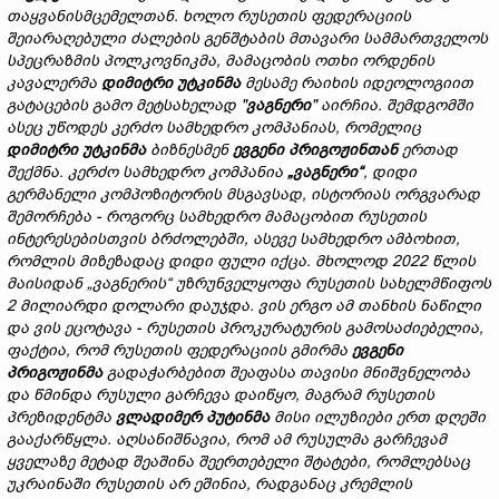
თაყვანისმცემელთან.
ხოლო
რუსეთის
ფედერაციის
შეიარაღებული
ძალების
გენშტაბის
მთავარი
სამმართველოს
სპეცრაზმის
პოლკოვნიკმა,
მამაცობის
ოთხი
ორდენის
კავალერმა
დიმიტრი
უტკინმა
მესამე
რაიხი
ს
იდეოლოგიი
თ
გატაცების
გამო
მეტსახელად "
ვაგნერი
"
აირჩია.
შემდგომში
ასეც უწოდეს
კერძო
სამხედრო
კომპანია
ს,
რომელიც
დიმიტრი
უტკინმა
ბიზნესმენ
ევგენი
პრიგოჟინთან
ერთად
შექმნა.
კერძო სამხედრო კომპანია
„ვაგნერი“
,
დიდი
გერმანელი
კომპოზიტორის
მსგავსად,
ისტორია
ს
ორგვარად
შემო
რჩება -
როგორც
სამხედრო
მამაცობით
რუს
ეთის
ინტერესებისთვის
ბრძოლებში,
ასევე
სამხედრო
ამბოხი
თ,
რომ
ლის მიზეზადაც დიდი ფული იქცა
.
მხოლოდ 2022
წლის
მაისიდან
„
ვაგნერის
“
უზრუნველყოფა
რუსეთის
სახელმწიფოს
2
მილიარდ
ი
დოლარი
დაუჯდა.
ვი
ს ერგო
ამ
თანხის
ნაწილი
და
ვი
ს
ეცოტავა -
რუსეთის
პროკურატურ
ის გამოსაძიებელია
,
ფაქტი
ა,
რომ
რუსეთის
ფედერაციის
გმირმა
ევგენი
პრიგოჟინმა
გადაჭარბებით შეაფასა
თავის
ი
მნიშვნელობა
და
წმინდა
რუსული
გარჩევა
დაიწყო,
მაგრამ
რუსეთის
პრეზიდენტმა
ვლადიმერ
პუტინმა
მისი
ილუზიები
ერთ
დღეში
გაა
ქარწყლა.
აღსანიშნავია,
რომ
ამ
რუსულ
მა
გა
რჩევამ
ყველაზე
მეტად
შეაშინა
შეერთებელი შტატები,
რომ
ლებ
საც
უკრაინაში
რუსეთის
არ
ეშინია
, რადგანაც
კრემლის