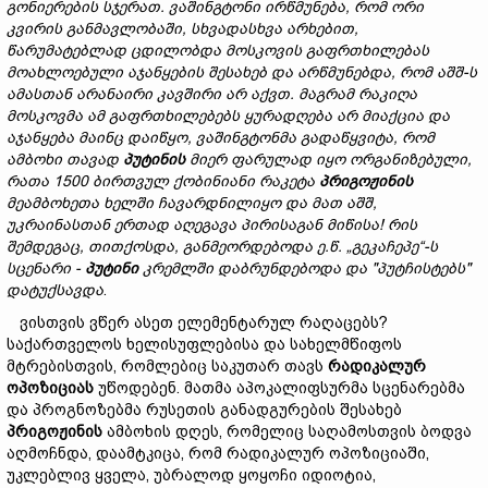
გონიერების
სჯერა
თ.
ვაშინგტონი
ირწმუნება,
რომ
ორი
კვირის
განმავლობაში,
სხვადასხვა
არხებით,
წარუმატებლად
ცდილობდა
მოსკოვის
გაფრთხილებას
მოახლოებული
აჯანყების
შესახებ
და
არწმუნებდა,
რომ
აშშ-
ს
ამასთან
არა
ნაი
რი
კავშირი
არ
აქვთ.
მაგრამ
რაკიღა
მოსკოვმა
ამ გაფრთხილებებს
ყურადღება
არ
მიაქცია
და
აჯანყება
მაინც
დაიწყო,
ვაშინგტონმა
გადაწყვიტა,
რომ
ა
მბოხი
თავად
პუტინის
მიერ
ფარულად
იყო
ორგანიზებული,
რათა 1500
ბირთვულ
ქობინი
ანი
რაკეტა
პრიგოჟინის
მეამბოხეთა
ხელში
ჩავარდნილიყო
და
მათ აშშ,
უკრაინასთან ერთად აღეგავა პირისაგან მიწისა!
რის
შემდეგ
აც,
თითქოსდა,
განმეორდებოდა
ე.წ. „გეკაჩეპე“-ს
სცენარი -
პუტინი
კრემლში
დაბრუნდებოდა
და "
პუტჩისტებს"
დატუქსავ
და
.
ვისთვის ვწერ ასეთ ელემენტარულ რაღაცებს?
საქართველოს ხელისუფლებისა და სახელმწიფოს
მტრებისთვის, რომლებიც საკუთარ თავს
რადიკალურ
ოპოზიციას
უწოდებენ. მათმა აპოკალიფსურმა სცენარებმა
და პროგნოზებმა რუსეთის განადგურების შესახებ
პრიგოჟინის
ამბოხის დღეს, რომელიც საღამოსთვის ბოდვა
აღმოჩნდა, დაამტკიცა, რომ რადიკალურ ოპოზიციაში,
უკლებლივ ყველა, უბრალოდ ყოყოჩი იდიოტია,