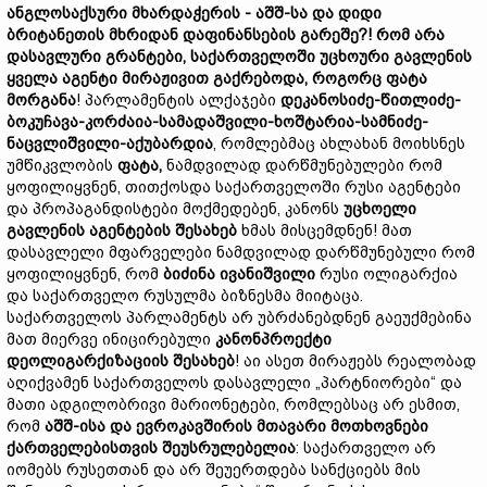
ანგლოსაქს
ური
მხარდაჭერის -
აშშ-
სა
და
დიდი
ბრიტანეთის
მხრიდან
დაფინანსების
გარეშე?
!
რომ
არა
დასავლური
გრანტები,
საქართველოში
უცხოური
გავლენის
ყველა
აგენტი
მირაჟივით
გაქრებოდა,
როგორც
ფატა
მორგანა
! პარლამენტის ალქაჯები
დეკანოსიძე-
წითლიძე-
ბოკუჩავა-
კორძაია-
სამადაშვილი-
ხოშტარია-
სამნიძე-
ნაცვლიშვილი-
აქუბარდია
, რომლებმაც ახლახან მოიხსნეს
უმწიკვლობის
ფა
ტ
ა,
ნამდვილად დარწმუნებულები რომ
ყოფილიყვნენ, თითქოსდა საქართველოში რუსი აგენტები
და პროპაგანდისტები მოქმედებენ, კანონს
უცხო
ელი
გავლენის
აგენტების
შესახებ
ხმას მისცემდნენ! მათ
დასავლელი მფარველები ნამდვილად დარწმუნებული რომ
ყოფილიყვნენ, რომ
ბიძინა
ივანიშვილი
რუსი ოლიგარქია
და საქართველო რუსულმა ბიზნესმა მიიტაცა.
საქართველოს პარლამენტს არ უბრძანებდნენ გაეუქმებინა
მათ მიერვე ინიცირებული
კანონპროექტი
დეოლიგარქიზაციის
შესახებ
! აი ასეთ მირაჟებს რეალობად
აღიქვამენ საქართველოს დასავლელი „პარტნიორები“ და
მათი ადგილობრივი მარიონეტები, რომლებსაც არ ესმით,
რომ
აშშ-ისა
და
ევროკავშირის
მთავარი
მოთხოვნები
ქართველების
თვის
შეუ
სრუ
ლებელია
: საქართველო არ
იომებს რუსეთთან და არ შეუერთდება სანქციებს მის