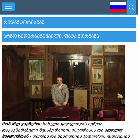
Toggle
navigation
ᲠᲔᲓᲐᲥᲢᲝᲠᲘᲡᲒᲐᲜ
ᲐᲠᲜᲝ ᲮᲘᲓᲘᲠᲑᲔᲒᲘᲨᲕᲘᲚᲘ: ᲤᲐᲢᲐ ᲛᲝᲠᲒᲐᲜᲐ
რი
ჰ
არდ
ვაგნერის
სახელი
ყოველთვის
იქნება
დაკავშირებული
მესამე
რაიხის
ისტორიას
ა
და
ადოლფ
ჰიტლერთან
-
ოპერის
და
სიმფონიის
ჯადოქრის
ესთეტიკის