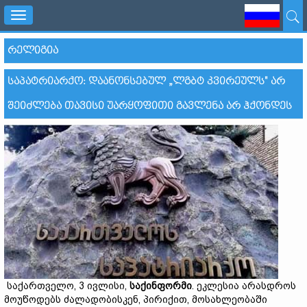
Toggle
navigation
ᲠᲔᲚᲘᲒᲘᲐ
ᲡᲐᲞᲐᲢᲠᲘᲐᲠᲥᲝ: ᲓᲐᲐᲜᲝᲜᲡᲔᲑᲣᲚ „ᲚᲒᲑᲢ ᲙᲕᲘᲠᲔᲣᲚᲡ" ᲐᲠ
ᲨᲔᲘᲫᲚᲔᲑᲐ ᲗᲐᲕᲘᲡᲘ ᲣᲐᲠᲧᲝᲤᲘᲗᲘ ᲒᲐᲕᲚᲔᲜᲐ ᲐᲠ ᲰᲥᲝᲜᲓᲔᲡ
საქართველო, 3 ივლისი,
საქინფორმი
. ეკლესია არასდროს
მოუწოდებს ძალადობისკენ, პირიქით, მოსახლეობაში