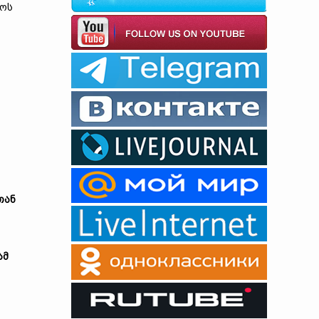
როს
თან
ამ