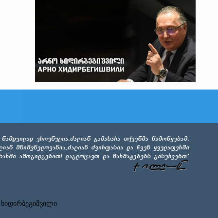
 ხიდირბეგიშვილი