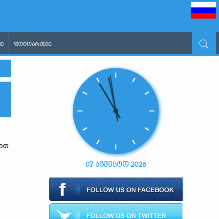
Ი
ᲤᲝᲢᲝᲐᲠᲥᲘᲕᲘ
ბით
07 აგვისტო 2026