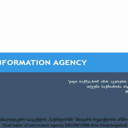
ნალიტიკური სააგენტოს „საქინფორმი” მთავარი რედაქტორი არნო
Chief editor of Information agency GEOINFORM Arno Khidirbegishvili