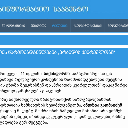
ᲞᲣᲑᲚᲘᲙᲐᲪᲘᲔᲑᲘ
ᲣᲪᲮᲝᲔᲗᲘ
ᲠᲔᲚᲘᲒᲘᲐ
ᲠᲔᲓᲐᲥᲢᲝᲠᲘᲡᲒᲐᲜ
ᲕᲘᲓᲔᲝᲐᲠᲥᲘᲕ
ᲘᲘᲡ ᲬᲐᲠᲛᲝᲛᲐᲓᲒᲔᲜᲚᲔᲑᲛᲐ „ᲞᲠᲐᲘᲓᲘᲡ ᲙᲕᲘᲠᲔᲣᲚᲗᲐᲜ“
რთველო, 11 ივლისი,
საქინფორმი
. საპატრიარქოსა და
დასხვა რელიგიური კონფესიის წარმომადგენლები მეტეხის
ის ეზოში შეიკრიბნენ და „პრაიდის კვირეულთან“ დაკავშირე
ბლივი განცხადება გააკეთეს.
რც საქართველოს საპატრიარქოს საზოგადოებასთან
ერთობის სამსახურის ხელმძღვანელმა,
ანდრია ჯაღმაიძემ
ცხადა, ე.წ. ლგბტ-მოძრაობის ნამდვილი მიზანია არა ვინმეს
ბების დაცვა, არამედ კულტურული კოდის ცვლილება, რასაც
გადოება ვერ შეეგუება.