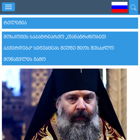
Toggle
navigation
ᲠᲔᲚᲘᲒᲘᲐ
ᲛᲝᲡᲙᲝᲕᲘᲡ ᲡᲐᲞᲐᲢᲠᲘᲐᲠᲥᲝ „ᲗᲐᲜᲐᲒᲠᲫᲜᲝᲑᲘᲗ
ᲐᲙᲕᲘᲠᲓᲔᲑᲐ“ ᲡᲘᲢᲣᲐᲪᲘᲐᲡ ᲛᲔᲣᲤᲔ ᲨᲘᲝᲡ ᲨᲔᲡᲐᲫᲚᲝ
ᲛᲝᲬᲐᲛᲕᲚᲘᲡ ᲒᲐᲛᲝ