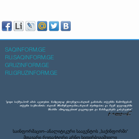
SAQINFORM.GE
RU.SAQINFORM.GE
GRUZINFORM.GE
RU.GRUZINFORM.GE
საინფორმაციო–ანალიტიკური სააგენტოს „საქინფორმი”
მთავარი რედაქტორი არნო ხიდირბეგიშვილი