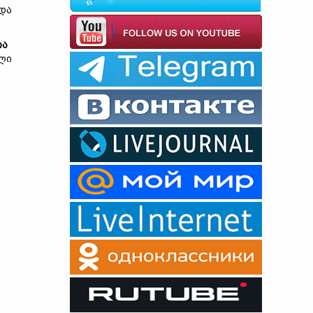
 და
ია
ლი