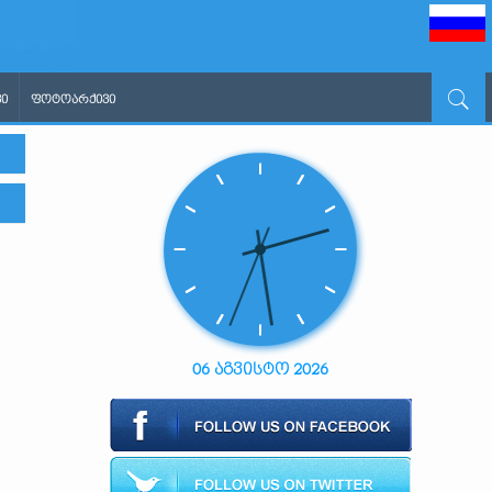
Ი
ᲤᲝᲢᲝᲐᲠᲥᲘᲕᲘ
06 აგვისტო 2026