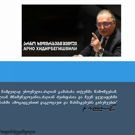
 ხიდირბეგიშვილი