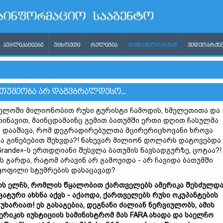
ᲞᲣᲑᲚᲘᲙᲐᲪᲘᲔᲑᲘ
ᲣᲪᲮᲝᲔᲗᲘ
ᲠᲔᲚᲘᲒᲘᲐ
ᲠᲔᲓᲐᲥᲢᲝᲠᲘᲡᲒᲐᲜ
ᲕᲘᲓᲔᲝᲐᲠᲥᲘᲕ
ᲔᲗᲣᲛᲔᲝᲑᲐ ᲐᲠ ᲓᲐᲒᲕᲑᲠᲐᲚᲓᲔᲡᲝ...
ელოში მილიონობით რუსი ტურისტი ჩამოდის, ხმელეთითა და
ინავით, მაინცდამაინც გემით ბათუმში ერთი დღით ჩასულმა
ა დააშავა, რომ დეგრადირებულთა მცირერიცხოვანი ხროვა
და გინებებით შეხვდა?! ნახევარ მილიონ დოლარს დატოვებდა
 Grande»-ს ერთდღიანი შესვლა ბათუმის ნავსადგურზე, ცოტაა?!
 გარდა, რატომ არავინ არ გამოვიდა - არ ჩავიდა ბათუმში
ყოფილი სტუმრების დასაცავად?
ის
ელჩს,
რომლის
წყალობით
ქართველებს
ამერი
კა
შესძულდა
ვატური
ახსნა
აქვს -
აქაოდა,
ქართველებს
რუსი
ოკუპანტების
რ
უხარი
ა
თ
!
ეს
გასაგებია,
დეგნანი
ძალიან
ნერვიულობს,
ამის
ერიკის
იუსტიციის
სამ
ი
ნი
ს
ტრომ
მას FARA
ახადა
და
საელჩო