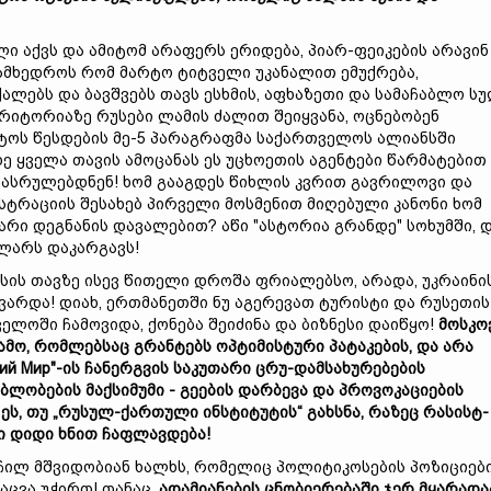
 აქვს და ამიტომ არაფერს ერიდება, პიარ-ფეიკების არავინ
სამხედროს რომ მარტო ტიტველი უკანალით ემუქრება,
ქალებს და ბავშვებს თავს ესხმის, აფხაზეთი და სამაჩაბლო ს
ერიტორიაზე რუსები ლამის ძალით შეიყვანა, ოცნებობენ
ტოს წესდების მე-5 პარაგრაფმა საქართველოს ალიანსში
ე ყველა თავის ამოცანას ეს უცხოეთის აგენტები წარმატებით
 ასრულებდნენ! ხომ გააგდეს წიხლის კვრით გავრილოვი და
უსტრაციის შესახებ პირველი მოსმენით მიღებული კანონი ხომ
არი დეგნანის დავალებით? აწი "ასტორია გრანდე" სოხუმში, 
ლარს დაკარგავს!
სის თავზე ისევ წითელი დროშა ფრიალებსო, არადა, უკრაინი
არდა! დიახ, ერთმანეთში ნუ აგერევათ ტურისტი და რუსეთის
ელოში ჩამოვიდა, ქონება შეიძინა და ბიზნესი დაიწყო!
მოსკო
ამო,
რომლებსაც
გრანტებს
ოპტიმისტური
პატაკების,
და
არა
ий Мир"-
ის
ჩანერგვის
საკუთარი
ცრუ-
დამსახურებების
ებლობების
მაქსიმუმი -
გეების
დარბევა
და
პროვოკაციების
ა
ეს,
თუ „
რუსულ-
ქართული
ინსტიტუტის“
გახსნა,
რაზეც
რასისტ-
ბი
დიდი
ხნით
ჩაფლავდება!
ილ მშვიდობიან ხალხს, რომელიც პოლიტიკოსების პოზიციებ
აცვა უჭირთ! თანაც,
ადამიანების
ცნობიერებაში
ჯერ
მყარადა