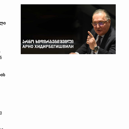
ელი
ი
ნ
რის
ვ