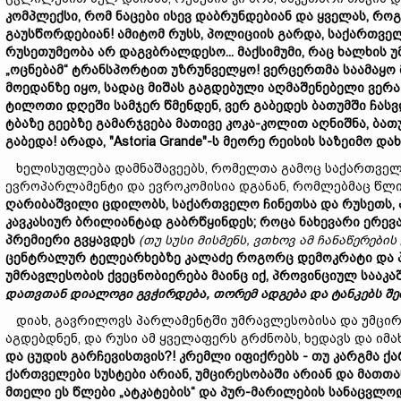
კომპლექსი,
რომ
ნაცები
ისევ
დაბრუნდებიან
და
ყველას
,
რო
გაუსწორდებიან!
ამიტომ
რუსს,
პოლიციის
გარდა,
საქართვე
რუსეთუმეობა
არ
დაგვბრალდესო...
მაქსიმუმი,
რაც
ხალხის
უ
„
ოცნება
მ“
ტრანსპორტი
თ
უზრუნველყო!
ვერცერთმა
საამაყო
მოედანზე
იყო,
სადაც
მიშას
გაგდებული
აღმაშენებელი
ვერ
ტილოთი
დღეში
სამჯერ
წმენდე
ნ,
ვერ
გაბედეს
ბათუმში
ჩას
ვ
ტბაზე
გეებზე
გამარჯვება
მათივე
კოკა-
კოლით
აღნიშნა,
ბათ
გაბედა!
არადა, "Astoria Grande"-
ს
მეორე
რეისის
საზეიმო
და
ხელისუფლება დამნაშავეებს, რომელთა გამოც საქართველოს 
ევროპარლამენტი და ევროკომისია დგანან, რომლებმაც წლი
ღარიბაშვილი
ცდილობს
,
საქართველო
ჩინეთსა
და
რუსეთს,
კავკასიურ
ბრილიანტად
გაბრწყინდეს;
როცა
ნახევარი
ერევ
პრემიერი
გვყავდეს
(
თუ
სუსი
მისმენს,
ვთხოვ
ამ
ჩანაწერების
ცენტრალურ
ტელეარხებზე
კალაძ
ე
როგორც
დემოკრატი
და
უმრავლესობის
ქვეცნობიერება
მაინც
იქ,
პროვინციულ
სააკა
დათვთან
დიალოგი
გვჭირდება,
თორემ
ადგება
და
ტანკებს
შე
დიახ, გავრილოვს პარლამენტში უმრავლესობისა და უმცირე
აგდებდნენ, და რუსი ამ ყველაფერს გრძნობს, ხედავს და იმ
და
ცუდის
გარჩევისთვის?!
კრემლი
იფიქრებს -
თუ
კარგ
მა
ქა
ქართველები
სუსტები
არიან,
უმცირესობაში
არიან
და
მათთ
მთელი
ეს
წლები „
ატკატების“
და
პურ
-
მარილების
სანაცვლო