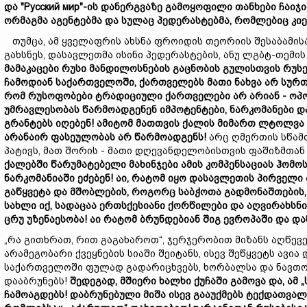
და "Русский мир"-
ის
დანერგვაზე
გამოყოფილი
თანხები
ჩა
იჯ
ორმაგმა
აგენტებმა
და
სულაც
პედერასტებმა,
რომლებიც
კი
თუმცა, ამ ყველაფრის ახსნა ფროიდის თეორიის შესაბამის
გახსნეს, დასავლეთმა ისინი პედერასტების, ანუ ლგბტ-თემი
მამაკაცები
რუსი
მანდილოსნების
გაცნობის
გულისთვის
რუს
ჩამოდიან
საქართველოში,
ქართველებს
მათი
ნახვა
არ
სურ
რომ
რუსოფობები
ტრადიციული
ქართველები
არ
არიან -
ოპ
უმრავლესობას
წარმოადგენენ
იმპოტენტები,
ნარკომანები
დ
გრანტებს
იღებ
ენ!
ამიტომ
მათთვის
ქალის
მიმართ
ლტოლვა
არანაირ
ფასეულობას
არ
წარმოადგენ
ს!
არც ღმერთის სწამ
პატივს, მათ შორის - მათი დღევანდელობისთვის ფაშიზმთა
ქალებში
წარუმატებ
ელი
მახინჯები
ამის
კომპენსაციას
ჰომოს
ნარკომანიაში
ეძებენ!
აი,
რატომ
იყო
დასავლეთის
პირველი
გაწყვეტა
და
მშობლების,
როგორც
საბჭოთა
გადმონაშ
თ
ების
სახლი
იქ,
სადაცაა
ერთსქესიანი
ქორწილები
და
აღვირახსნ
ცრუ
უზენაესობა!
აი
რატომ
ბრუნდებიან
შიგ
ევროპაში
და
და
„რა გითხრათ, რით გაგახაროთ“, ჯერჯერობით მიზანს აღწევ
არამეგობარი ქვეყნების სიაში შეიტანს, ისევ შეწყვეტს ავ
საქართველოში ფულად გადარიცხვებს, ხორბალსა და ნავთობ
დააბრუნებს!
შედეგად
,
მშიერი
ხალხი
ქუჩაში
გამოვა
და
,
ამ „
ჩამოაგდებს!
დაბრუნებულ
ი
მიშა
ისევ
გააუქმებს
ტექდათვალ