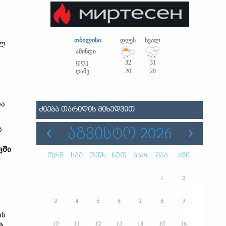
თბილისი
დღეს
ხვალ
ულ
ამინდი
დღე
32
31
ღამე
20
20
და
ᲫᲘᲔᲑᲐ ᲗᲐᲠᲘᲦᲘᲡ ᲛᲘᲮᲔᲓᲕᲘᲗ
ს
ᲐᲒᲕᲘᲡᲢᲝ 2026
ვში
ორშ
სამ
ოთხ
ხუთ
პარ
შაბ
კვი
1
2
3
4
5
6
7
8
9
ის
ა
10
11
12
13
14
15
16