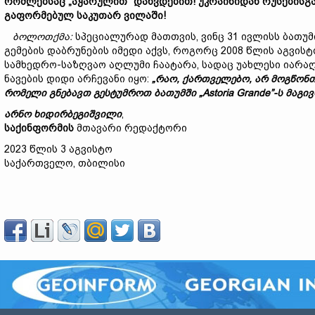
რომლებს
აც „
აჭარულით“
დახვდებით!
უკრაინიდან
რუსებისგ
გაფორმებულ
საკუთარ
ვილაში!
ბოლოთქმა:
სპეციალურად მათთვის, ვინც 31 ივლისს ბათუმ
გემების დაბრუნების იმედი აქვს, როგორც 2008 წლის აგვისტო
სამხედრო-საზღვაო აღლუმი ჩაატარა, სადაც უახლესი იარა
ნავების დიდი არჩევანი იყო:
„
რაო,
ქართველებო,
არ
მოგწონ
რომელი
გნებავთ
გესტუმროთ
ბათუმში „Astoria Grande”-
ს
მაგივ
არნო
ხიდირბეგიშვილი
,
საქინფორმის
მთავარი რედაქტორი
2023 წლის 3 აგვისტო
საქართველო, თბილისი