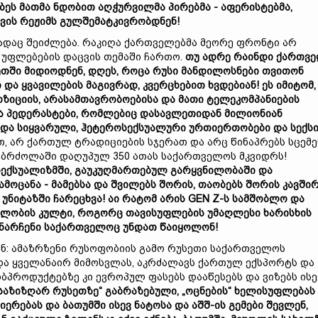
იბეს
მათმა
ნდობით
აღჭურვილმა
პირებმა -
აფერისტებმა,
ევის
რეჟიმს
გულშემატკივრობდნენ!
ადაც შეიძლება. რაკიღა ქართველებმა მეორე ფრონტი არ
ს უფლებების დაცვის თემაში ჩართო.
თუ
ადრე
რაინდი
ქართვ
ეთში
მიდიოდნენ,
დღეს,
როცა
რუსი
მანდილოსნები
თვითონ
თ
და
ყვავილების
მაგივრად,
კვერცხებით
ხვდებიან!
ეს
იმიტომ,
ოზიციის,
არასამთავრობოებისა
და
მათი
ტელეკომპანიების
ა
პედერასტები,
რომლებიც
დასავლეთიდან
მილიონიან
 და
სიყვარული,
ჰეტეროსექსუალური
ურთიერთობები
და
სექს
თ, არ ქართულ ტრადიციების სჯერათ და არც წინაპრებს სცემე
ნ ბრძოლაში დაღუპულ 350 ათას საქართველოს მკვიდრს!
ექსუალიზმში,
გაუკუღმართებულ
გარყვნილობაში
და
ამოცანა -
მამებსა
და
შვილებს
შორის,
თაობებს
შორის
კავში
,
უნიტაზში
ჩარეცხვა!
აი
რატომ
არის GEN Z-
ს
სამშობლო
და
ილობის
კულტი,
როგორც
თავისუფლების
უმაღლესი
ხარისხის
ნარჩენი
საქართველოც
უნდათ
წაიყოლონ!
ენ: ამაზრზენი რუსოფობიის გამო რუსეთი საქართველოს
ია და ყველანაირ მიმოსვლას, აკრძალავს ქართულ ექსპორტს და
პროდუქტებზე კი ევროპულ ფასებს დააწესებს და ვიზებს ისე
საზიზღარ
რუსეთზე“
გაბრაზებულ
ი, „
ოცნების“
ხელისუფლებას
იერებას
და
ბათუმში
ისევ
ნატოსა
და
აშშ-
ი
ს
გემები
შევლენ,