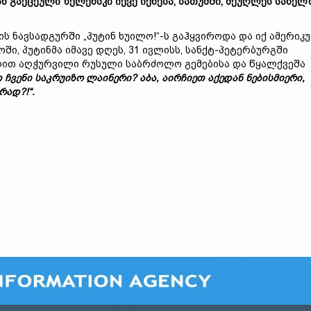
ან
გაქცეული
ზელენსკი
იქვე
იქნება,
ბათუმში,
მეუღლეს
სახელ
ის ნავსადგურში „პუტინ ხუილო!“-ს გაჰყვიროდა და იქ ამერიკ
ში, პუტინმა იმავე დღეს, 31 ივლისს, სანქტ-პეტერბურგში
ღით აღჭურვილი რუსული საბრძოლო გემებისა და წყალქვეშა
თ
ჩვენი
საკრუიზო
ლაინერი?
აბა,
აირჩიეთ
აქედან
ნებისმიერი,
რად?!“
.