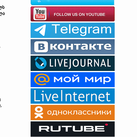
ლს
ლა
რ
ც
,