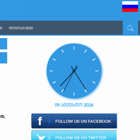
Ი
ᲤᲝᲢᲝᲐᲠᲥᲘᲕᲘ
09 აგვისტო 2026
თ,