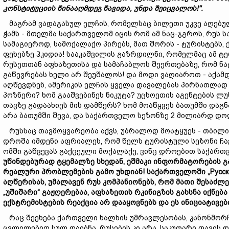
კონსტიტუციის
წინააღმდეგ
წავიდა,
უნდა
შეიცვალოს!".
მაგრამ ვადაგასულ ელჩის, რომელსაც ბილეთი უკვე აღებული
ჭამს - მთელმა საქართველომ იცის რომ ამ ნაც-ჯგროს, რუს 
სამაგიეროდ, სამოქალაქო პირებს, მათ შორის - ტურისტებს, 
ფეხებზე ჰკიდია! სააკაშვილის გაზრდილნი, რომელმაც ამ ტ
რუსეთთან აფხაზეთისა და სამაჩაბლოს შეერთებაზე, რომ ნა
გაწევრებას ხელი არ შეუშალოს! და მოდი ვაღიაროთ - აქამდ
აღწევდნენ, ამერიკის ელჩის ყველა დავალებას პირნათლად
პოზნერი? ხომ გააშვებინეს ნიკუტა? უცხოეთის აგენტების ლ
თავზე გადაახიეს მის დამწერს? ხომ მოაწყვეს ბათუმში დაგნ
არა ბათუმში შევა, და საქართველო სეზონზე 2 მილიარდ დო
რუსსაც თავმოყვარეობა აქვს, უბრალოდ მოატყუეს - თბილი
დროშა იმდენი აფრიალეს, რომ წელს ტურისტული სეზონი ჩავ
ომში გაწვევას გაქცეული მოქალაქე, ვინც დროებით საქართვ
უწინდებურად
ტყემალზე
სხედან
,
ეშმაკი
ინფორმატორების
გ
რეალური
პრობლემების
გამო
უხდიან!
საქართველოში „Русск
აღწერისას,
უმალავენ
რუს
კომპანიონებს,
რომ
მათი
შესაძლ
„
უშიშარი“
გაჟღერებაა,
აფხაზეთის
რკინიგზის
გახსნა
იქნებ
ექსტრემისტების
რეაქცია
არ
და
ა
ყოვნებს
და
ეს
ინიციატივე
რაც შეეხება ქართველი ხალხის უმრავლესობას, კანონმორჩ
ცვლილებით სულ დაიბნა, რუსების კი არა, საკუთარი თავის დ