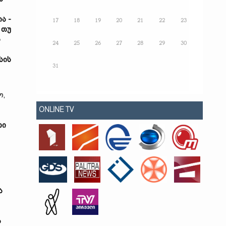
ა -
17
18
19
20
21
22
23
,
თუ
ს
24
25
26
27
28
29
30
სის
31
ო,
ONLINE TV
თი
ა
ა