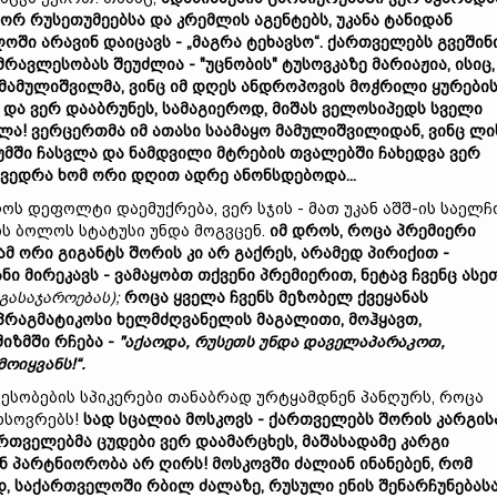
გორ
რუსეთუმეებს
ა
და
კრემლის
აგენტებს
,
უკანა
ტანიდან
ლოში
არავინ
დაიცავს - „
მაგრა
ტეხავსო“.
ქართველებს
გვეშინი
მრავლესობას
შეუძლია - "
უცნობის"
ტუსოვკაზე
მარიაჟი
ა,
ისიც
მამულიშვილ
მა,
ვინც
იმ
დღეს
ანდროპოვის
მოჭრილი
ყურები
ა
და
ვერ
დააბრუნეს,
სამაგიეროდ
,
მიშას
ველოსიპედს
სველი
ლა!
ვერცერთმა
იმ
ათასი
საამაყო
მამულიშვილი
დ
ან,
ვინც
ლი
უმში
ჩასვლა
და
ნამდვილი
მტრების
თვალებში
ჩახედვა
ვერ
ხვედრა
ხომ
ორ
ი
დღ
ით
ადრე
ანონსდებოდა...
დეფოლტი დაემუქრება, ვერ სჯის - მათ უკან აშშ-ის საელჩ
ს ბოლოს სტატუსი უნდა მოგვცენ.
იმ
დროს,
როცა
პრემიერი
ამ
ორი
გიგანტ
ს
შორის
კი
არ
გაქრეს,
არამედ
პირიქით -
ანი
მირეკავს -
ვამაყობთ
თქვენი
პრემიერით,
ნეტავ
ჩვენ
ც
ასე
გასაჯაროებას)
;
როცა
ყველა
ჩვენ
ს
მეზობელ
ქვეყანა
ს
პრაგმატიკოსი
ხელმძღვანელის
მაგალითი
,
მოჰყავთ,
შიზმში
რჩება -
"
აქაოდა,
რუსეთს
უნდა
დაველაპარაკოთ,
მოიყვანს!“.
სობების სპიკერები თანაბრად ურტყამდნენ პანღურს, როცა
ახსოვრებს!
სად
სცალია
მოსკოვს -
ქართველებს
შორის
კარგის
რთველებ
მა
ცუდები
ვერ
დაამარცხეს,
მაშასადამე
კარგი
ან
პარტნიორობა
არ
ღირს!
მოსკოვში
ძალიან
ინანებენ,
რომ
დ,
საქართველოში
რბილ
ძალაზე,
რუსული
ენის
შენარჩუნებას