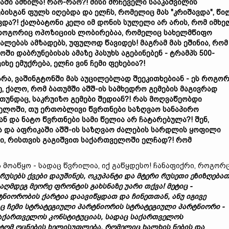
იაში
ამხილა!
რაო-
რაო?!
მ
ისი
მრჩეველ
ი
სააკაშვილი
ს
ბისგან
ფულს
იღებდა
და
ელჩს,
რომელიც
მას "
კრიშავდა",
წი
ვდა?!
ქალბატონი
კელი
ი
მ
დონის
სულელი
არ
არის,
რომ
იმხე
როგორ
ი
ც
ოპოზიციის
ლობირება
ა,
რომელიც
სახელმწიფო
იალებას
ამზადებს,
უფულოდ
წავიდეს!
მაგრამ
მას
ეშინია,
რომ
ლოში
დაბრუნებისას
ამაზე
პასუხს
აგებინებენ -
ტრამპს
500-
ციხე
ემუქრება,
ელჩი
ვინ
ჩემი
ფეხებია?!
არა,
ვაშინგტონში
მას
აუცილებლად
შეეკითხებიან -
ეს
როგო
ე,
ქალო,
რომ
ბათუმში
აშშ-
ი
ს
სამხედრო
გემების
მაგივრად
თუნდაც,
საკრუიზო
გემები
შედიან?!
რას
მოღვაწეობდი
ელოში,
თუ
ერთობლივი
წვრთნები
საზღვაო
სანაპირო
ან
და
ნატო
წვრთნები
სამი
წელი
ა
არ
ჩატარებულა?!
შენ,
ა
და
აფრიკაში
აშშ-
ი
ს
საზღვაო
ძალების
სარდლის
ყოფილი
ი,
რისთვის
გა
გი
შვით
საქართველოში
ელჩად?!
რომ
მოაწყო - სადაც წვრილია, იქ გაწყდესო! ჩანაფიქრი, როგორ
რუსებს
ქვები
დაუშინეს,
ოკუპანტი
და
მტერი
რუსეთი
ეზიზღებათ
ააღმდეგ
მეორე
ფრონტის
გახსნაზე
უარი
თქვა!
მეტიც -
ტნიორობის
ქარტია
დაავიწყდათ
და
ჩინეთთან,
ანუ
იგივე
აც
ჩემი
სტრატეგიული
პარტნიორის
სტრატეგიული
პარტნიორი -
აქართველოს
კონსტიტუციას,
სადაც
საქართველოს
იტომ
ოცნების
ხელისუფლება,
რომელ
იც
ხალხის
ნების
და