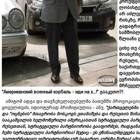
კორუფც
ლობისტე
არ
აძლე
რისკზე,
გადატრ
სამშობ
წლიანი
ციხე
თუ
მოახერხ
რუსული,
საქართვ
დაცვასთ
ევროპას
მრჩეველ
"Американский военный корбаль - иди на х...!"
გააკეთო?!
ამიტომ ადგა და თავზეხელაღებულმა ბათუმში პროვოკაცია 
ყოველთვის, იდიოტურად პრიმიტიულია - ანუ,
"
ქართველებმა
და "
ოცნების"
მთავრობა
მოსკოვს
ეთამაშება
და
რუსეთის
წინ
სააკაშვილის
ხელმოწერილი
ამერიკასთან
სტრატეგიული
პარ
რუსეთთან,
სტრატეგიული
პარტნიორობა
გააფორმეს,
რადგან
ჩემი
სტრატეგიული
პარტნიორია!
მეტიც -
ეს
ეწინააღმდეგება
ს
უალტერნატივო
ევროატლანტიკურ
საგარეო
კურსზე
წერია!
ამ