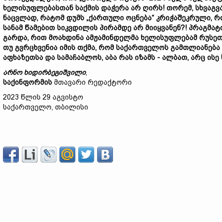
ხელისუფლებასთან
საქმ
ის დაჭერა
არ
ღირს!
თორემ
, სხვაგ
ნაცვლად,
რატომ
დუმს „
ქართული
ოცნება“
კ
რიჭაშეკრული,
რ
სანამ
წამებით
სიკვდილის პირამდე არ მიიყვანენ?!
პრაგმატ
გარდა,
რით მოახდინა
ამჟამინდელმა
ხელისუფლებამ
რუსე
თუ გვრცხვენია იმის თქმა, რომ საქართველოს გამთლიანება 
აფხაზეთსა და სამაჩაბლოს, აბა რას იზამს - ალბათ, არც ისე 
არნო
ხიდირბეგიშვილი
,
საქინფორმის
მთავარი რედაქტორი
2023 წლის 29 აგვისტო
საქართველო, თბილისი