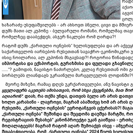
რადი
აქაო
აგვი
ცოლე
ხაზარაძე-უსუფაშვილებს - არ ახსოვთ ბნელი, ცივი და მში
დუმს მათი ალ კუპონე - ბულვარული რომანი, რომელმაც თავ
რომელზეც დააბეჭდეს, ასჯერ ნაკლები რომ ღირდა?!
რატომ დუმს „ქართული ოცნების“ ხელისუფლება და არ აქვეყ
საქართველოს იარსებოს რუსეთთან სავაჭრო-ეკონომიკური 
ისიც ჩოილარია, ალ კუპონის მსგავსად?! როგორია წინადად
იმპორტისა
და
ექსპორტის,
ტურიზმისა
და
ფულადი
გზავნილე
.......“? გამოდის, ნაცისტო ნაძირლებო, კვლავ რუსეთთან ო
ბორბლებს ლიანდაგს უკრაინული მარცვლეულის ლოდინში?!
მეორე მიზეზი, რამაც დღეს უკრქართველები, ანუ ნაცისტი გ
ყველაფერს
აკეთებს
იმისათვის,
რომ
სხვა
ქვეყნებმა,
მათ
შო
აღიარონ“
.
დიახ,
რა
თქმა
უნდა,
დათვის
ბელი
არ
არის
დათვ
ხოლო
კარასინი
-
ლავროვი,
მაგრამ
აბაშიძე
ც ხომ
არ
არის
ღ
რუსეთმა, „
ქართული
ოცნების“
ევროტანჯვის
ცქერისას?!
მაგ
„
ქართულ
ი
ოცნება“
შეშინდა
და
შეცდომა
დაუშვა
მარტში,
რო
რეგისტრაციის
შესახებ“
კანონპროექტი
უკან
გა
იწვია
-
ერთხ
მოღალატეებს!
მაგრამ
რატომ
ა
ღა
რ
შემოაქვს
ისევ -
ამჯერ
შთაბეჭდილება,
რომ „
ქართული
ოცნება“ 2024
წელს
ხელის
უ