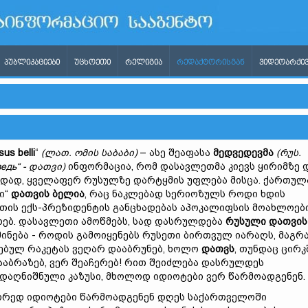
ᲞᲣᲑᲚᲘᲙᲐᲪᲘᲔᲑᲘ
ᲣᲪᲮᲝᲔᲗᲘ
ᲠᲔᲚᲘᲒᲘᲐ
ᲠᲔᲓᲐᲥᲢᲝᲠᲘᲡᲒᲐᲜ
ᲕᲘᲓᲔᲝᲐᲠᲥᲘᲕ
us belli
“
(
ლათ.
ომის
საბაბი)
– ასე შეაფასა
მედვედევმა
(რუს.
едь
“
-
დათვი)
ინფორმაცია, რომ დასავლეთმა კიევს ყირიმზე დ
დად, ყველაფერ რუსულზე დარტყმის უფლება მისცა. ქართუ
ი“
დათვის
ბელ
ია
, რაც ნაკლებად სერიოზულს როდი ხდის
თის ექს-პრეზიდენტის განცხადებას აპოკალიფსის მოახლოებ
ხებ. დასავლეთი ამოწმებს, სად დასრულდება
რუსული
დათვის
ინება - როდის გამოიყენებს რუსეთი ბირთვულ იარაღს, მაგრ
ებულ რაკეტას ვეღარ დააბრუნებ, ხოლო
დათვს
, თუნდაც ცირკ
ააბრაზებ, ვერ შეაჩერებ! რით შეიძლება დასრულდეს
დაღნიშნული კაზუსი, მხოლოდ იდიოტები ვერ წარმოადგენენ.
ედ იდიოტები წარმოადგენენ დღეს საქართველოში