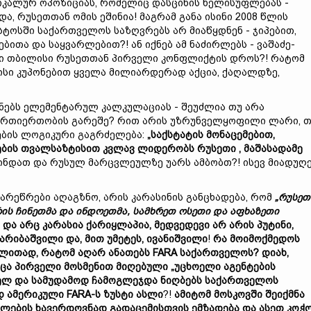
კალურ ოპოზიციას, რომელიც დასცინის ხელისუფლებას -
და, რუსეთთან ომის ეშინია! მაგრამ განა ისინი 2008 წლის
სტოსში საქართველოს საზღვრებს არ მიაწყდნენ - ჯიპებით,
ბითა და საყვარლებით?! ან იქნებ ამ ნაძირლებს - ვაშაძე-
ერი თბილისი რუსეთთან პირველი კონფლიქტის დროს?! რატომ
ისი კუპონებით ყველა მილიარდერად აქცია, ქაღალდზე,
ნებს ელემენტარულ კალკულაციას - შეუძლია თუ არა
ურთიერთობის გარეშე? რით არის უზრუნველყოფილი ლარი, 
ების ლოგიკური გაგრძელება:
„
საქსტატის
მონაცემებით,
ბის
თვალსაზტისით კვლავ ლიდერობს რუსეთი ,
მაშასადამე
მი გინდათ და რუსულ მარცვლეულზე უარს ამბობთ?! ისევ მიადუღ
არეწრები აღაგზნო, არის კარასინის განცხადება, რომ
„
რუსეთ
რის
ჩინეთმა
და
ინდოეთმა,
სამხრეთ
ოსეთი
და
აფხაზეთი
ი
და
არც კარასია
ქარიყლაპია,
მედვედევი
არ
არის
პუტინი
,
არიბაშვილი
და,
მით
უმეტეს,
ივანიშვილი
!
რა მოიმოქმედოს
ალითად,
რატომ
აღარ
ანათებს FARA
საქართველო
ს?
დიახ,
ცა
პირველი
მოსმენით
მიღებული „
უცხოელი
აგენტების
ელ
და
სამუდამოდ
ჩამოგლეჯდა ნიღბებს
საქართველოს
ად
ამერიკული FARA-
ს
ზუსტი
ასლი
?!
ამიტომ
მოსკოვში
შეიქმნა
ფლების
ხავერდოვნად
გადაცემისთვის
ემზადება
და
ასეთ
კოჭ