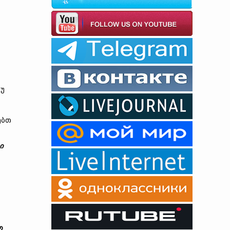
თუ
ებთ
ი
ლ