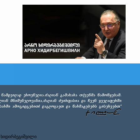
 ხიდირბეგიშვილი