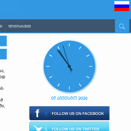
Ი
ᲤᲝᲢᲝᲐᲠᲥᲘᲕᲘ
ა,
ლად
ის
07 აგვისტო 2026
ამ
ში,