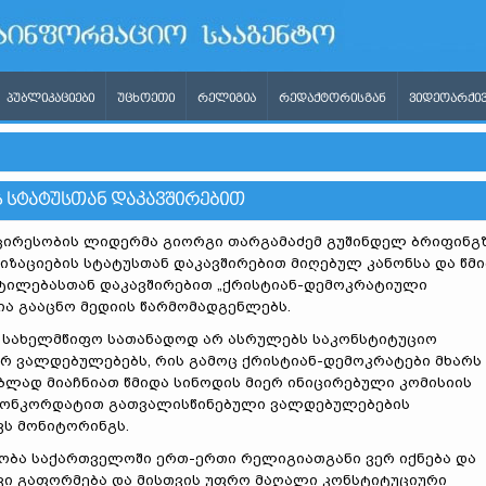
ᲞᲣᲑᲚᲘᲙᲐᲪᲘᲔᲑᲘ
ᲣᲪᲮᲝᲔᲗᲘ
ᲠᲔᲚᲘᲒᲘᲐ
ᲠᲔᲓᲐᲥᲢᲝᲠᲘᲡᲒᲐᲜ
ᲕᲘᲓᲔᲝᲐᲠᲥᲘᲕ
 ᲡᲢᲐᲢᲣᲡᲗᲐᲜ ᲓᲐᲙᲐᲕᲨᲘᲠᲔᲑᲘᲗ
ცირესობის ლიდერმა გიორგი თარგამაძემ გუშინდელ ბრიფინგ
ზაციების სტატუსთან დაკავშირებით მიღებულ კანონსა და წმ
ეტილებასთან დაკავშირებით „ქრისტიან-დემოკრატიული
ია გააცნო მედიის წარმომადგენლებს.
, სახელმწიფო სათანადოდ არ ასრულებს საკონსტიტუციო
სრ ვალდებულებებს, რის გამოც ქრისტიან-დემოკრატები მხარს
ბლად მიაჩნიათ წმიდა სინოდის მიერ ინიცირებული კომისიის
 კონკორდატით გათვალისწინებული ვალდებულებების
ვს მონიტორინგს.
ბა საქართველოში ერთ-ერთი რელიგიათგანი ვერ იქნება და
ვი გაფორმება და მისთვის უფრო მაღალი კონსტიტუციური