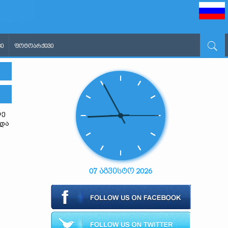
Ი
ᲤᲝᲢᲝᲐᲠᲥᲘᲕᲘ
ზე
იდა
07 აგვისტო 2026