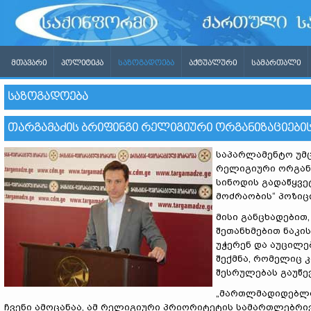
ᲛᲗᲐᲕᲐᲠᲘ
ᲞᲝᲚᲘᲢᲘᲙᲐ
ᲡᲐᲖᲝᲒᲐᲓᲝᲔᲑᲐ
ᲐᲥᲢᲣᲐᲚᲣᲠᲘ
ᲡᲐᲛᲐᲠᲗᲐᲚᲘ
ᲡᲐᲖᲝᲒᲐᲓᲝᲔᲑᲐ
ᲗᲐᲠᲒᲐᲛᲐᲫᲘᲡ ᲑᲠᲘᲤᲘᲜᲒᲘ ᲠᲔᲚᲘᲒᲘᲣᲠᲘ ᲝᲠᲒᲐᲜᲘᲖᲐᲪᲘᲔᲑᲘᲡ
საპარლამენტო უმ
რელიგიური ორგანი
სინოდის გადაწყვ
მოძრაობის“ პოზიც
მისი განცხადებით
შეთანხმებით ნაკი
უჭერენ და აუცილე
შექმნა, რომელიც
შესრულებას გაუწე
„მართლმადიდებლო
ჩვენი ამოცანაა, ამ რელიგიური პრიორიტეტის სამართლებრი