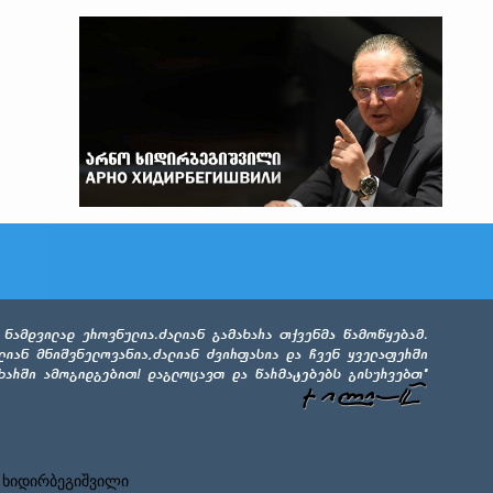
 ხიდირბეგიშვილი