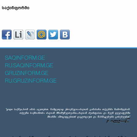
საქინფორმი
SAQINFORM.GE
RU.SAQINFORM.GE
GRUZINFORM.GE
RU.GRUZINFORM.GE