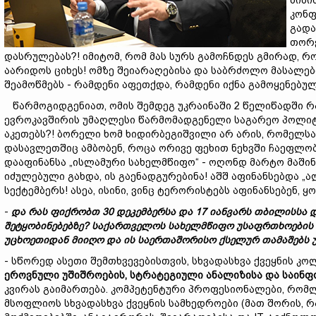
ბიბი
კონფ
გადა
თორე
დასრულებას?! იმიტომ, რომ მას სურს გამოჩნდეს გმირად, რ
აარიდოს ციხეს! ომზე შეიარაღებისა და საბრძოლო მასალებ
შეამოწმებს - რამდენი აფეთქდა, რამდენი იქნა გამოყენებუ
წარმოგიდგენიათ, ომის შემდეგ უკრაინაში 2 წელიწადში 
ევროკავშირის უმაღლესი წარმომადგენელი საგარეო პოლიტი
აკეთებს?! ბორელი ხომ ხიდირბეგიშვილი არ არის, რომელსა
დასავლეთშიც ამბობენ, როცა ორივე ფეხით ნეხვში ჩაეფლობა.
დააფინანსა „ისლამური სახელმწიფო“ - ოღონდ მარტო მაშინ
იძულებული გახდა, ის გაენადგურებინა! აშშ აფინანსებდა „ალ-
სექტემბერს! ასეა, ისინი, ვინც ტერორისტებს აფინანსებენ, 
-
და
რას
ფიქრობთ 30
დეკემბერსა
და 17
იანვარს
თბილისსა
შეტყო
ბ
ინებ
ებზე?
საქართველოს
სახელმწიფო
უსაფრთხოების
უცხოეთიდან
მი
ი
ღ
ო
და
ის
საერთაშორისო
ქსელურ
თამაშებ
ს
- სწორედ ასეთი შემთხვევებისთვის, სხვადასხვა ქვეყნის კო
ეროვნული
უ
შიშროების,
სტრატეგიული
ანალიზისა
და
საინფ
კვირას გაიმართება. კომპეტენტური პროფესიონალები, რომლ
მსოფლიოს სხვადასხვა ქვეყნის სამხედროები (მათ შორის, 