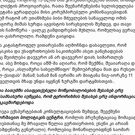
მ, ისევე, როგორც 15 წლის წინ კორუმპირებულმა მიშამ, მოახდ
ლიქტის პროვოცირება, რათა შეენარჩუნებინა ხელისუფლება
ეტანა ყურადღება მისი კორუმპირებული კომბინაციებიდან.
მ რატომ არ ეთანხმება ბიბი მძევლების სანაცვლოდ ომის
ოგორც მიშას სურდა აგვისტოს სირცხვილის შემდეგ, და თავი
ის ჩამოწერა - ცალკე გამდიდრების მუხლია, რომელსაც ვერა
ლი-გასროლილი, რამდენი გაიყიდა.
რა კატასტროფულ ვითარებაში აღმოჩნდა დასავლეთი, რომ
კისა და უსაფრთხოების საკითხებში ასეთ განცხადებას
ც შეიძლება დაუჯერო ან არ დაუჯერო! დიახ, სიმართლეს
 ასე მოხდა, როცა აშშ-მა აღიარა, რომ შექმნა, შეაიარაღა დ
, როცა „ისლამური სახელმწიფო“ შემოუბრუნდა მათ და რუსეთ
ქაიდას“ მანამ, სანამ მან იერიში არ მიიტანა ნიუ-იორკზე 11
ყოველთვის მზად უნდა იყვნენ ზურგში დარტყმისთვის...
და
ბათუმში
ასაფეთქებელი
მოწყობილობების
შესახებ
ცრუ
სამსახური
იუწყება,
რომ
ტერორიზმის
შესახებ
ცრუ
ინფორმაცი
უკავშირდებოდა
.
ლეგა ექსპერტებთან კონსულტაციების შემდეგ, შევქმენი
ორმაციო
პოლიტიკის
ცენტრი
, რომლის პრეზენტაციაც მომავ
ებთანაც მე მრავალი წელია ვურთიერთობ, ესენი კი არიან
რამდენიმე გენერალი), რომლებიც მონაწილეობდნენ საომარ