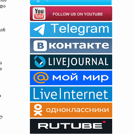
ინა
 და
ვინ
ა
ი
ა
ალ