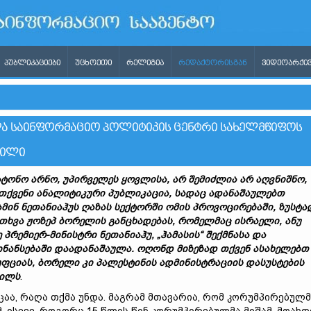
ᲞᲣᲑᲚᲘᲙᲐᲪᲘᲔᲑᲘ
ᲣᲪᲮᲝᲔᲗᲘ
ᲠᲔᲚᲘᲒᲘᲐ
ᲠᲔᲓᲐᲥᲢᲝᲠᲘᲡᲒᲐᲜ
ᲕᲘᲓᲔᲝᲐᲠᲥᲘᲕ
ᲓᲐ ᲡᲐᲘᲜᲤᲝᲠᲛᲐᲪᲘᲝ ᲞᲝᲚᲘᲢᲘᲙᲘᲡ ᲪᲔᲜᲢᲠᲘ ᲡᲐᲮᲔᲚᲛᲬᲘᲤᲝᲡ
ᲕᲘᲚᲘ
ატონო
არნო,
უპირველეს
ყოვლისა,
არ
შემიძლია
არ
აღვნიშნო,
თქვენი
ანალიტიკური
პუბლიკაცი
ა,
სადაც
ადანაშაულებთ
ამინ
ნეთანიაჰუს
ღაზას
სექტორში
ომის
პროვოცირებაში,
ზუსტა
მთხვა
ჟ
ო
ზ
ეპ
ბორელის
განცხადებას,
რომელ
მაც
ისრაელ
ი,
ანუ
ე
პრემიერ
-
მინისტრი
ნეთანიაჰუ,
„
ჰამასის
“
შექმნასა
და
ნანსებაში
დაადანაშაულა.
ოღონდ
მიზეზად
თქვენ
ასახელებთ
ფციას,
ბორელი
კი
პალესტინის
ადმინისტრაციის
დასუსტების
ვილს
.
ეცაა, რაღა თქმა უნდა. მაგრამ მთავარია, რომ კორუმპირებულმ