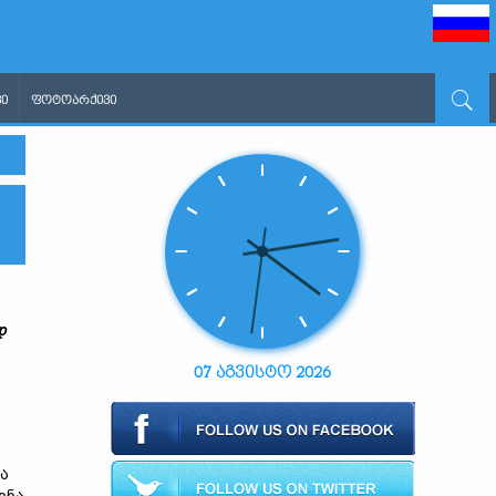
Ი
ᲤᲝᲢᲝᲐᲠᲥᲘᲕᲘ
დ
07 აგვისტო 2026
ა