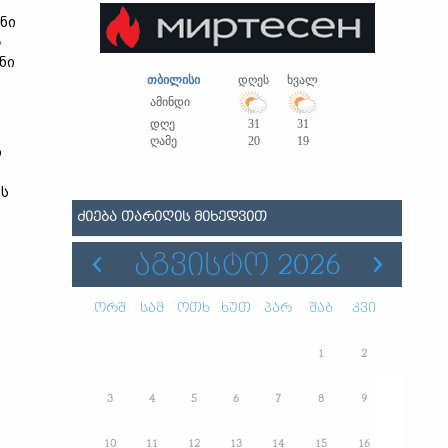
ნი
ს
ნი
თბილისი
დღეს
ხვალ
ამინდი
დღე
31
31
ღამე
20
19
თ
ის
ᲫᲘᲔᲑᲐ ᲗᲐᲠᲘᲦᲘᲡ ᲛᲘᲮᲔᲓᲕᲘᲗ
ᲐᲒᲕᲘᲡᲢᲝ 2026
ორშ
სამ
ოთხ
ხუთ
პარ
შაბ
კვი
1
2
3
4
5
6
7
8
9
10
11
12
13
14
15
16