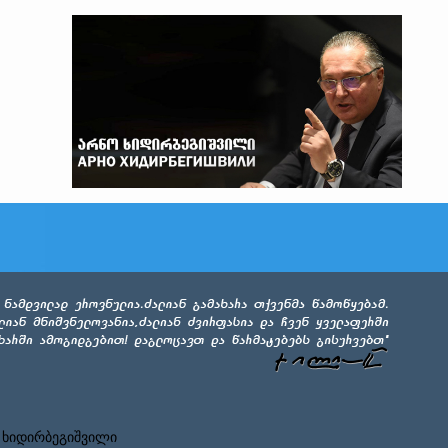
 ხიდირბეგიშვილი