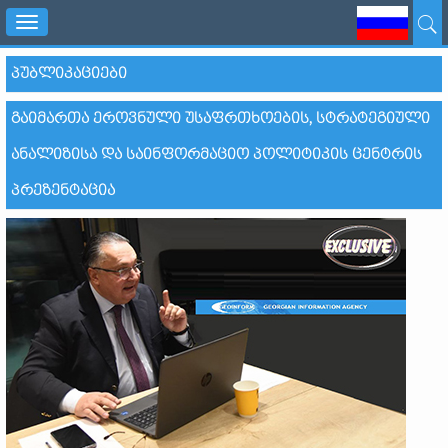
Toggle
navigation
ᲞᲣᲑᲚᲘᲙᲐᲪᲘᲔᲑᲘ
ᲒᲐᲘᲛᲐᲠᲗᲐ ᲔᲠᲝᲕᲜᲣᲚᲘ ᲣᲡᲐᲤᲠᲗᲮᲝᲔᲑᲘᲡ, ᲡᲢᲠᲐᲢᲔᲒᲘᲣᲚᲘ
ᲐᲜᲐᲚᲘᲖᲘᲡᲐ ᲓᲐ ᲡᲐᲘᲜᲤᲝᲠᲛᲐᲪᲘᲝ ᲞᲝᲚᲘᲢᲘᲙᲘᲡ ᲪᲔᲜᲢᲠᲘᲡ
ᲞᲠᲔᲖᲔᲜᲢᲐᲪᲘᲐ