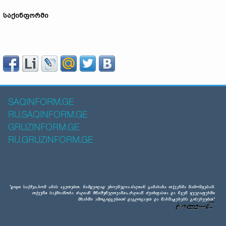
საქინფორმი
SAQINFORM.GE
RU.SAQINFORM.GE
GRUZINFORM.GE
RU.GRUZINFORM.GE