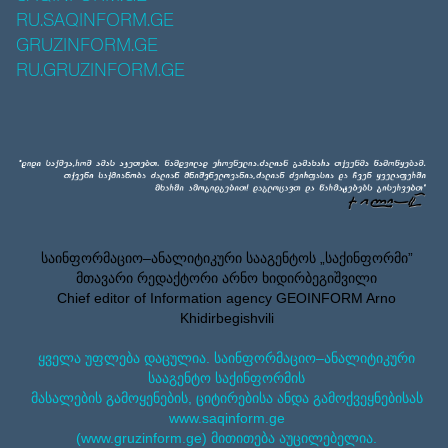
RU.SAQINFORM.GE
GRUZINFORM.GE
RU.GRUZINFORM.GE
საინფორმაციო–ანალიტიკური სააგენტოს „საქინფორმი”
მთავარი რედაქტორი არნო ხიდირბეგიშვილი
Chief editor of Information agency GEOINFORM Arno
Khidirbegishvili
ყველა უფლება დაცულია. საინფორმაციო–ანალიტიკური
სააგენტო საქინფორმის
მასალების გამოყენების, ციტირებისა ანდა გამოქვეყნებისას
www.saqinform.ge
(www.gruzinform.ge) მითითება აუცილებელია.