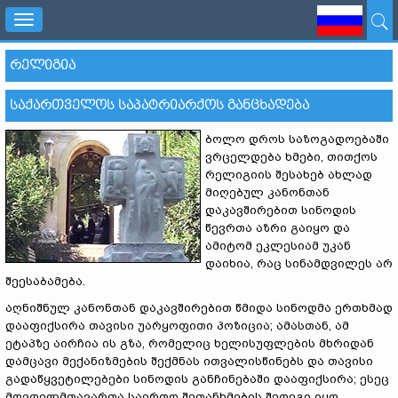
Toggle
navigation
ᲠᲔᲚᲘᲒᲘᲐ
ᲡᲐᲥᲐᲠᲗᲕᲔᲚᲝᲡ ᲡᲐᲞᲐᲢᲠᲘᲐᲠᲥᲝᲡ ᲒᲐᲜᲪᲮᲐᲓᲔᲑᲐ
ბოლო დროს საზოგადოებაში
ვრცელდება ხმები, თითქოს
რელიგიის შესახებ ახლად
მიღებულ კანონთან
დაკავშირებით სინოდის
წევრთა აზრი გაიყო და
ამიტომ ეკლესიამ უკან
დაიხია, რაც სინამდვილეს არ
შეესაბამება.
აღნიშნულ კანონთან დაკავშირებით წმიდა სინოდმა ერთხმად
დააფიქსირა თავისი უარყოფითი პოზიცია; ამასთან, ამ
ეტაპზე აირჩია ის გზა, რომელიც ხელისუფლების მხრიდან
დამცავი მექანიზმების შექმნას ითვალისწინებს და თავისი
გადაწყვეტილებები სინოდის განჩინებაში დააფიქსირა; ესეც
მღვდელმთავართა საერთო შეთანხმების შედეგი იყო.