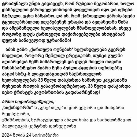
ტრიბუნალს
უნდა გადაეცეს
,
რომ
რუსეთი
მეგობარი
ა
, ხოლო
დასავლეთი
ქართველებისთვის
ყოველთვის
იყო
და
იქნება
მტრული
,
უცხო
სამყარო
.
და
ის
,
რომ
ქართველი
ჯარისკაცები
ტყუილუბრალოდ
იღუპებ
ენენ
ერაყსა
და
ავღანეთში
წ
ინა
და
ამჟამი
ნდელი
ხელისუფლების
მმართველობისას
,
ისევე
როგორც
დღეს
ქართველი
დაქირავებულები
იხოცებიან
ფულის
სანაცვლოდ
უკრაინაში
!
ა
მის
გამო
„
ქართული
ოცნების
“
ხელისუფლება გვერდს
მივლიდა
,
როგორც
შეშლილ
ერეტიკოსს
,
თუმცა
გულში
აღიარ
ებდ
ა
ჩემს სიმ
ართლეს
და
დღეს
მთელი
თავისი
წინა
საარჩევნო
პიარი
ჩემი
პუბლიკაციების
თეზისებზე
ააგო
!
სსრკ
-
ს
ლიკვიდაციიდან
საქართველოს
ხელისუფლებას
33
წელი
დასჭირდა
სამხრეთ
კავკასიაში
რუსეთის
როლი
ს გასაცნობიერებლად
, 33
წელი
დასჭირდა
იესო
ქრისტეს
კაცობრიობის
გადა
სა
რჩენად
!
არნო
ხიდირბეგიშვილი
,
„საქინფორმი“
-ს გენერალური დირექტორი და მთავარი
რედაქტორი,
უშიშროების, სტრატეგიული ანალიზისა და საინფორმაციო
პოლიტიკის ცენტრის დირექტორი
2024 წლის 24 სექტემბერი