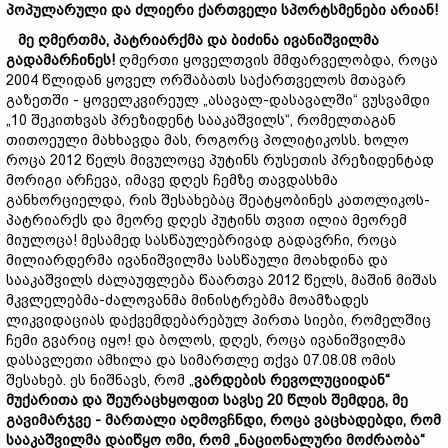
პოპულარული და ძლიერი
ქართველი
სპორტსმენები
არიან
!
მე
ღმერთმა
,
პატრიარქმა
და
ბიძინა
ივანიშვილმა
გადამარჩინეს
!
ღმერთი ყოველთვის მმფარველობდა, როცა
2004 წლიდან ყოველ ორშაბათს საქართველოს მთავარ
გაზეთში - ყოველკვირეულ „ასავალ-დასავალში“ ვუსვამდი
„10 შეკითხვას პრეზიდენტ სააკაშვილს“, რომელთაგან
თითოეული მახხავდა მას, როგორც პოლიტიკოსს. ხოლო
როცა 2012 წელს მივულოცე პუტინს რუსეთის პრეზიდენტად
მორიგი არჩევა, იმავე დღეს ჩემზე თავდასხმა
განხორციელდა, რის შესახებაც შეატყობინეს კათოლიკოს-
პატრიარქს და მეორე დღეს პუტინს თვით ილია მეორემ
მიულოცა! მესამედ სასწაულებრივად გადავრჩი, როცა
მილიარდერმა ივანიშვილმა სასწაული მოახდინა და
სააკაშვილს ძალაუფლება წაართვა 2012 წელს, მაშინ მიშას
მკვლელებმა-ძალოვანმა მინისტრებმა მოამზადეს
ლიკვიდაციას დაქვემდებარებულ პირთა სიები, რომელშიც
ჩემი გვარიც იყო! და ბოლოს, დღეს, როცა ივანიშვილმა
დასავლეთი ამხილა და სიმართლე თქვა 07.08.08 ომის
შესახებ. ეს ნიშნავს, რომ „
ვარდების
რევოლუციიდან
“
მუქარითა
და
შეურაცხყოფით
სავსე
20
წლის
შემდეგ
,
მე
გავიმარჯვე -
მართალი
აღმოვჩნდ
ი
,
როცა
ვაცხადებდი
,
რომ
სააკაშვილმა
დაიწყო
ომი
,
რომ
„
ნაციონალური
მოძრაობა
“