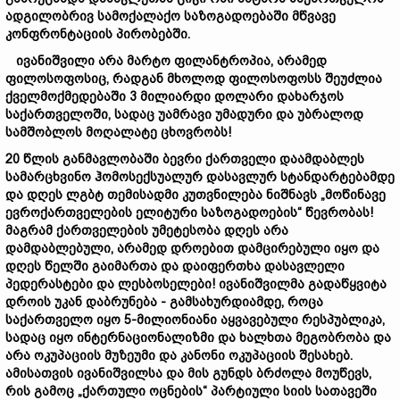
ადგილობრივ
სამოქალაქო
საზოგადოება
ში მწვავე
კონფრონტაცი
ის
პირობებში
.
ივანიშვილი
არა
მარტო
ფილანტროპ
ია
,
არამედ
ფილოსოფოსიც
,
რადგან
მხოლოდ
ფილოსოფოსს
შეუძლია
ქველმოქმედებაში
3
მილიარდი
დოლარი
დახარჯოს
საქართველოში
,
სადაც
უამრავი
უმადური
და
უბრალოდ
სამშობლოს
მოღალატე ცხოვრობს
!
20
წლის
განმავლობაში
ბევრი
ქართველი
და
ამდაბლეს
სამარცხვინო
ჰომოსექსუალურ
დასავლურ
სტანდარტებ
ამდე
და
დღეს
ლგბტ
თემისადმი
კუთვნ
ილ
ება
ნიშნავს
„
მოწინავე
ევროქართველების
ელიტური
საზოგადოებ
ის
“
წევრობას
!
მაგრამ
ქართველების
უმეტესობა
დღეს
არა
და
მდა
ბლ
ებული
,
არამედ
დროებით
დამცირებული
იყო
და
დღეს
წელში გაიმართა
და
დაიფერთხა
დასავლ
ელი
პედერასტები და ლესბოსელები
!
ივანიშვილმა
გადაწყვიტა
დროის
უკან
დაბრუნება
-
გამსახურდია
მდე
,
როცა
საქართველო
იყო
5-
მილიონიანი
აყვავებული
რესპუბლიკა
,
სადაც
იყო
ინტერნაციონალიზმი
და
ხალხთა
მეგობრობა
და
არა
ოკუპაციის
მუზეუმი
და
კანონი
ოკუპაციის
შესახებ
.
ამისათვის
ივანიშვილს
ა
და
მის
გუნდს
ბრძოლა
მოუწევს
,
რის
გამოც
„
ქართული
ოცნების
“
პარტიული
სიის
სათავეში