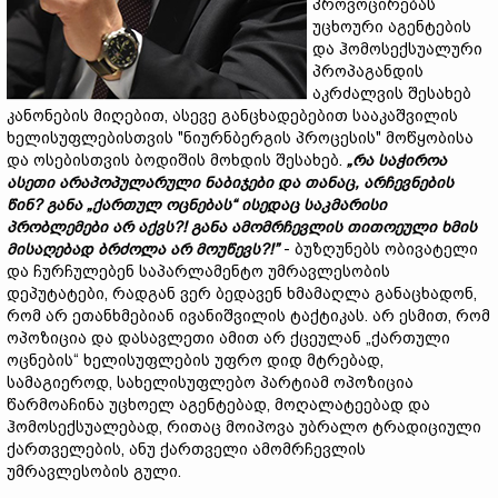
პროვოცირებას
უცხოური აგენტების
და ჰომოსექსუალური
პროპაგანდის
აკრძალვის შესახებ
კანონების მიღებით, ასევე განცხადებებით სააკაშვილის
ხელისუფლებისთვის "ნიურნბერგის პროცესის" მოწყობისა
და ოსებისთვის ბოდიშის მოხდის შესახებ.
„
რა
საჭიროა
ასეთი
არაპოპულარული
ნაბიჯები
და
თ
ანაც,
არჩევნების
წინ
?
განა
„
ქართულ
ოცნებას
“
ისედაც
საკმარისი
პრობლემები
არ
აქვს
?!
განა
ამომრჩევლის
თითოეული
ხმის
მისაღებად
ბრძოლა არ მოუწევს
?
!
”
- ბუზღუნებს ობივატელი
და ჩურჩულებენ საპარლამენტო უმრავლესობის
დეპუტატები, რადგან ვერ ბედავენ ხმამაღლა განაცხადონ,
რომ არ ეთანხმებიან ივანიშვილის ტაქტიკას. არ ესმით, რომ
ოპოზიცია და დასავლეთი ამით არ ქცეულან „ქართული
ოცნების“ ხელისუფლების უფრო დიდ მტრებად,
სამაგიეროდ, სახელისუფლებო პარტიამ ოპოზიცია
წარმოაჩინა უცხოელ აგენტებად, მოღალატეებად და
ჰომოსექსუალებად, რითაც მოიპოვა უბრალო ტრადიციული
ქართველების, ანუ ქართველი ამომრჩევლის
უმრავლესობის გული.