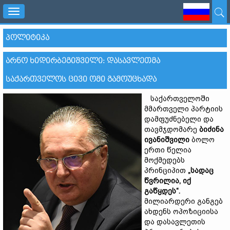
Toggle
navigation
ᲞᲝᲚᲘᲢᲘᲙᲐ
ᲐᲠᲜᲝ ᲮᲘᲓᲘᲠᲑᲔᲒᲘᲨᲕᲘᲚᲘ: ᲓᲐᲡᲐᲕᲚᲔᲗᲛᲐ
ᲡᲐᲥᲐᲠᲗᲕᲔᲚᲝᲡ ᲪᲘᲕᲘ ᲝᲛᲘ ᲒᲐᲛᲝᲣᲪᲮᲐᲓᲐ
საქართველოში
მმართველი პარტიის
დამფუძნებელი და
თავმჯდომარე
ბიძინა
ივანიშვილი
ბოლო
ერთი წელია
მოქმედებს
პრინციპით
„
სად
აც
წვრილია
,
იქ
გაწყდე
ს
“.
მილიარდერი განგებ
ახდენს ოპოზიციისა
და დასავლეთის