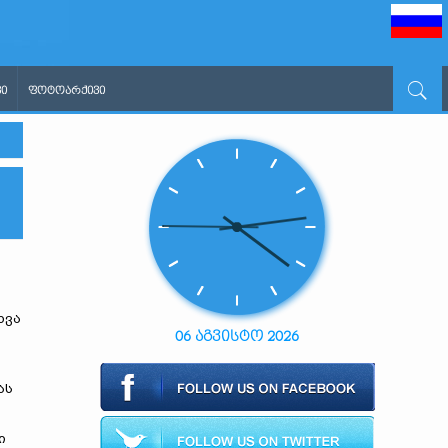
Ი
ᲤᲝᲢᲝᲐᲠᲥᲘᲕᲘ
ხვა
06 აგვისტო 2026
ას
ი