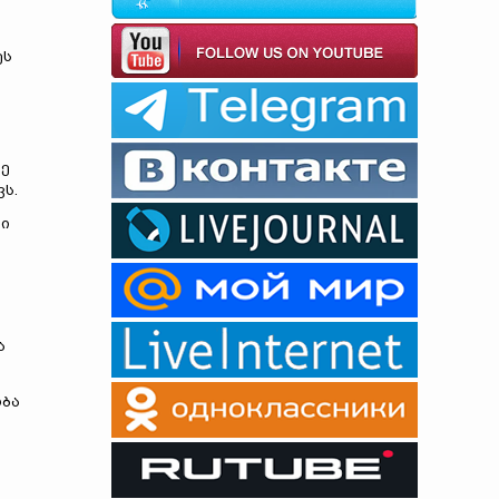
ეს
ვე
ს.
ში
ა
ობა