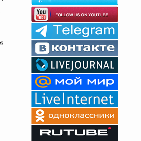
,
ო
ად