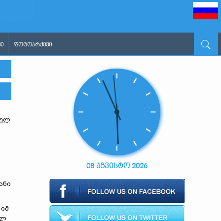
Ი
ᲤᲝᲢᲝᲐᲠᲥᲘᲕᲘ
ბულ
08 აგვისტო 2026
ანი
 იმ
ულ