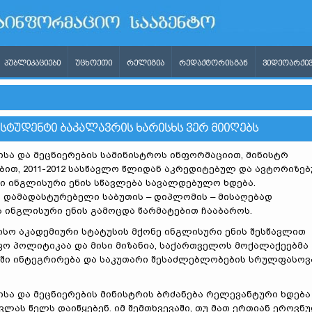
ᲞᲣᲑᲚᲘᲙᲐᲪᲘᲔᲑᲘ
ᲣᲪᲮᲝᲔᲗᲘ
ᲠᲔᲚᲘᲒᲘᲐ
ᲠᲔᲓᲐᲥᲢᲝᲠᲘᲡᲒᲐᲜ
ᲕᲘᲓᲔᲝᲐᲠᲥᲘᲕ
ᲡᲢᲣᲓᲔᲜᲢᲘ ᲑᲐᲙᲐᲚᲐᲕᲠᲘᲡ ᲮᲐᲠᲘᲡᲮᲡ ᲕᲔᲠ ᲛᲘᲘᲦᲔᲑᲡ
ა და მეცნიერების სამინისტროს ინფორმაციით, მინისტრ
ებით, 2011-2012 სასწავლო წლიდან აკრედიტებულ და ავტორიზე
ი ინგლისური ენის სწავლება სავალდებულო ხდება.
 დამადასტურებელი საბუთის – დიპლომის – მისაღებად
 ინგლისური ენის გამოცდა წარმატებით ჩააბაროს.
სო აკადემიური სტატუსის მქონე ინგლისური ენის შესწავლით
ო პოლიტიკაა და მისი მიზანია, საქართველოს მოქალაქეებმა
ში ინტეგრირება და საკუთარი შესაძლებლობების სრულფასოვ
ა და მეცნიერების მინისტრის ბრძანება რელევანტური ხდება
ლას წელს დაიწყებენ. იმ შემთხვევაში, თუ მათ ერთიან ეროვნ