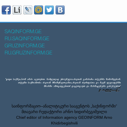
SAQINFORM.GE
RU.SAQINFORM.GE
GRUZINFORM.GE
RU.GRUZINFORM.GE
საინფორმაციო–ანალიტიკური სააგენტოს „საქინფორმი”
მთავარი რედაქტორი არნო ხიდირბეგიშვილი
Chief editor of Information agency GEOINFORM Arno
Khidirbegishvili