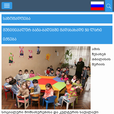
Toggle
navigation
ᲡᲐᲖᲝᲒᲐᲓᲝᲔᲑᲐ
ᲛᲣᲜᲘᲪᲘᲞᲐᲚᲣᲠ ᲑᲐᲒᲐ-ᲑᲐᲦᲔᲑᲨᲘ ᲒᲐᲓᲐᲡᲐᲮᲐᲓᲘ 50 ᲚᲐᲠᲘ
ᲘᲥᲜᲔᲑᲐ
ამის
შესახებ
თბილისის
მერიის
სოციალური მომსახურებისა და კულტურის საქალაქო