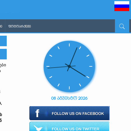
Ი
ᲤᲝᲢᲝᲐᲠᲥᲘᲕᲘ
ები
ს
ვ
08 აგვისტო 2026
,
ს
ნ