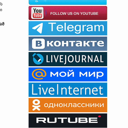
ის
ი
ამ