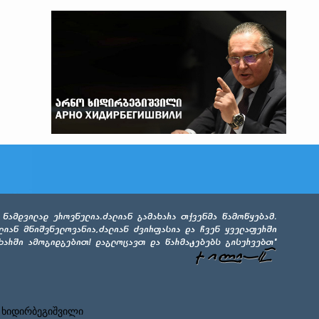
 ხიდირბეგიშვილი