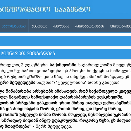
ᲞᲣᲑᲚᲘᲙᲐᲪᲘᲔᲑᲘ
ᲣᲪᲮᲝᲔᲗᲘ
ᲠᲔᲚᲘᲒᲘᲐ
ᲠᲔᲓᲐᲥᲢᲝᲠᲘᲡᲒᲐᲜ
ᲕᲘᲓᲔᲝᲐᲠᲥᲘᲕ
 ᲡᲪᲔᲜᲐᲠᲘᲗ ᲕᲘᲗᲐᲠᲓᲔᲑᲐ
რთველო, 2 დეკემბერი,
საქინფორმი
. საქართველოში მოვლენ
ინული სცენარით ვითარდება. ეს პროგნოზი ქვეყნის მომავლი
ხებ რუსეთის უშიშროების საბჭოს თავმჯდომარის მოადგილემ
იტრი
მედვედევმა
საკუთარ "ტელეგრამის" არხზე გააკეთა.
ლა
წინაპირობა
არსებობს
იმისათვის,
რომ
საქართველო
კიდე
ხელ
ჩავარდეს
სამოქალაქო
დაპირისპირების
უფსკრულში,
ულოს
ის
არჩევანი
გააკეთოს
ერთი
მხრივ
თავხედ
ევროკავშირს
ოსა
და
პინდოსტანს
შორის,
ერთის
მხრივ,
და
მეორე
მხრივ,
артвело"
ს
უძველეს
მიწას
შორის.
მოკლედ,
მეზობლები
უკრაინი
თ
სწრაფად
მიდიან
ბნელ
უფსკრულში.
როგორც
წესი,
ეს
ძალია
ად
მთავრდება
“, - წერს მედვედევი.