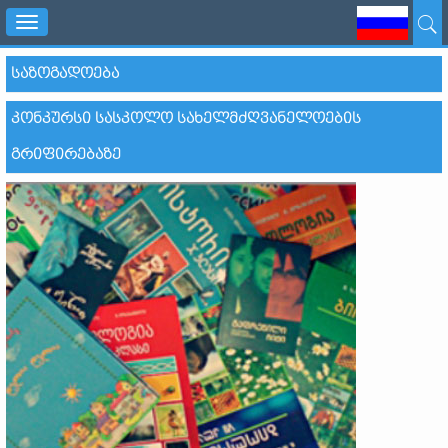
Toggle
navigation
ᲡᲐᲖᲝᲒᲐᲓᲝᲔᲑᲐ
ᲙᲝᲜᲙᲣᲠᲡᲘ ᲡᲐᲡᲙᲝᲚᲝ ᲡᲐᲮᲔᲚᲛᲫᲦᲕᲐᲜᲔᲚᲝᲔᲑᲘᲡ
ᲒᲠᲘᲤᲘᲠᲔᲑᲐᲖᲔ