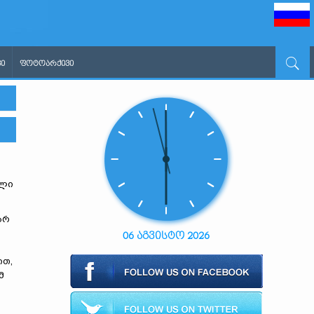
Ი
ᲤᲝᲢᲝᲐᲠᲥᲘᲕᲘ
ელი
არ
06 აგვისტო 2026
ით,
მ