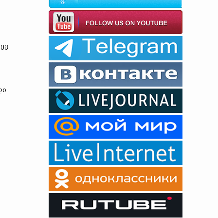
დევ
ლი