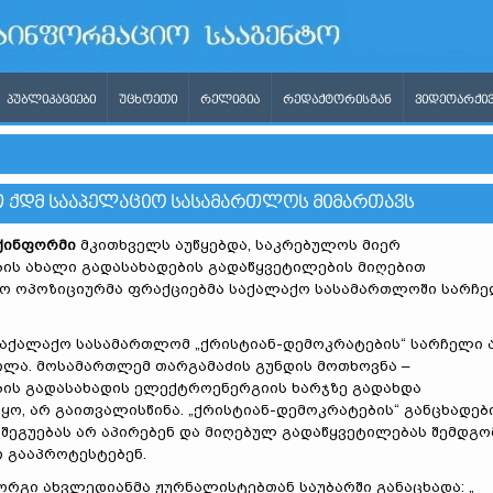
ᲞᲣᲑᲚᲘᲙᲐᲪᲘᲔᲑᲘ
ᲣᲪᲮᲝᲔᲗᲘ
ᲠᲔᲚᲘᲒᲘᲐ
ᲠᲔᲓᲐᲥᲢᲝᲠᲘᲡᲒᲐᲜ
ᲕᲘᲓᲔᲝᲐᲠᲥᲘᲕ
ᲘᲗ ᲥᲓᲛ ᲡᲐᲐᲞᲔᲚᲐᲪᲘᲝ ᲡᲐᲡᲐᲛᲐᲠᲗᲚᲝᲡ ᲛᲘᲛᲐᲠᲗᲐᲕᲡ
ქინფორმი
მკითხველს აუწყებდა, საკრებულოს მიერ
ის ახალი გადასახადების გადაწყვეტილების მიღებით
ო ოპოზიციურმა ფრაქციებმა საქალაქო სასამართლოში სარჩ
აქალაქო სასამართლომ „ქრისტიან-დემოკრატების“ სარჩელი 
ლა. მოსამართლემ თარგამაძის გუნდის მოთხოვნა –
ის გადასახადის ელექტროენერგიის ხარჯზე გადახდა
ყო, არ გაითვალისწინა. „ქრისტიან-დემოკრატების“ განცხადებ
 შეგუებას არ აპირებენ და მიღებულ გადაწყვეტილებას შემდგო
ი გააპროტესტებენ.
რგი ახვლედიანმა ჟურნალისტებთან საუბარში განაცხადა: „