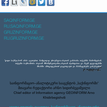
SAQINFORM.GE
RU.SAQINFORM.GE
GRUZINFORM.GE
RU.GRUZINFORM.GE
საინფორმაციო–ანალიტიკური სააგენტოს „საქინფორმი”
მთავარი რედაქტორი არნო ხიდირბეგიშვილი
Chief editor of Information agency GEOINFORM Arno
Khidirbegishvili
ყველა უფლება დაცულია. საინფორმაციო–ანალიტიკური