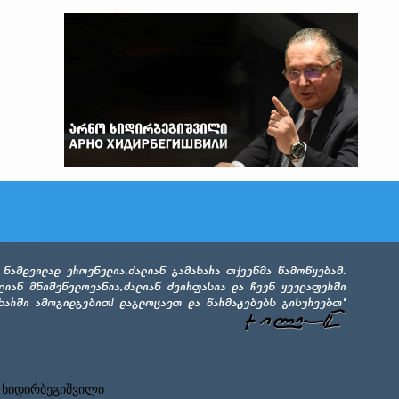
 ხიდირბეგიშვილი