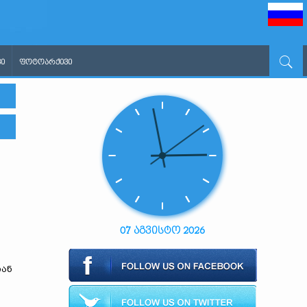
Ი
ᲤᲝᲢᲝᲐᲠᲥᲘᲕᲘ
07 აგვისტო 2026
თან