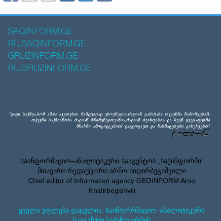
SAQINFORM.GE
RU.SAQINFORM.GE
GRUZINFORM.GE
RU.GRUZINFORM.GE
საინფორმაციო–ანალიტიკური სააგენტოს „საქინფორმი”
მთავარი რედაქტორი არნო ხიდირბეგიშვილი
Chief editor of Information agency GEOINFORM Arno
Khidirbegishvili
ყველა უფლება დაცულია. საინფორმაციო–ანალიტიკური
სააგენტო საქინფორმის