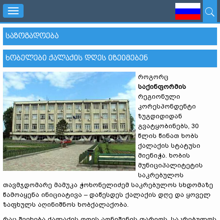
Toggle
navigation
ᲡᲐᲖᲝᲒᲐᲓᲝᲔᲑᲐ
ᲮᲝᲑᲔᲚᲔᲑᲘ ᲥᲐᲚᲐᲥᲘᲡ ᲓᲦᲔᲡ ᲘᲖᲔᲘᲛᲔᲑᲔᲜ
როგორც
საქინფორმის
რეგიონული
კორესპონდენტი
ზუგდიდიდან
გვატყობინებს, 30
წლის წინათ ხობს
ქალაქის სტატუსი
მიენიჭა. ხობის
მუნიციპალიტეტის
საკრებულოს
თავმჯდომარე მამუკა ჭოხონელიძემ საკრებულოს სხდომაზე
წამოაყენა ინიციატივა – დაწესდეს ქალაქის დღე და ყოველ
ზაფხულს აღინიშნოს ხობქალაქობა.
რაც შეეხება ქალაქის დღის აღნიშვნის თარიღს, საკრებულოს