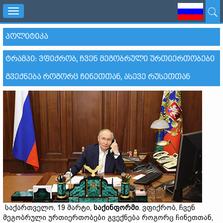
Toggle
navigation
ᲞᲝᲚᲘᲢᲘᲙᲐ
ᲢᲠᲐᲛᲞᲘ: ᲕᲤᲘᲥᲠᲝᲑ, ᲩᲕᲔᲜ ᲛᲔᲒᲝᲑᲠᲣᲚᲘ ᲣᲠᲗᲘᲔᲠᲗᲝᲑᲔᲑᲘ
ᲒᲕᲔᲥᲜᲔᲑᲐ ᲠᲝᲒᲝᲠᲪ ᲩᲘᲜᲔᲗᲗᲐᲜ, ᲐᲡᲔᲕᲔ ᲠᲣᲡᲔᲗᲗᲐᲜ
საქართველო, 19 მარტი,
საქინფორმი
. ვფიქრობ, ჩვენ
მეგობრული ურთიერთობები გვექნება როგორც ჩინეთთან,