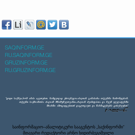
SAQINFORM.GE
RU.SAQINFORM.GE
GRUZINFORM.GE
RU.GRUZINFORM.GE
საინფორმაციო–ანალიტიკური სააგენტოს „საქინფორმი”
მთავარი რედაქტორი არნო ხიდირბეგიშვილი