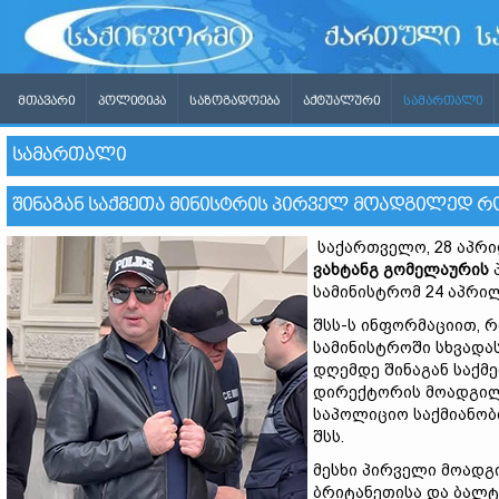
ᲛᲗᲐᲕᲐᲠᲘ
ᲞᲝᲚᲘᲢᲘᲙᲐ
ᲡᲐᲖᲝᲒᲐᲓᲝᲔᲑᲐ
ᲐᲥᲢᲣᲐᲚᲣᲠᲘ
ᲡᲐᲛᲐᲠᲗᲐᲚᲘ
ᲡᲐᲛᲐᲠᲗᲐᲚᲘ
ᲨᲘᲜᲐᲒᲐᲜ ᲡᲐᲥᲛᲔᲗᲐ ᲛᲘᲜᲘᲡᲢᲠᲘᲡ ᲞᲘᲠᲕᲔᲚ ᲛᲝᲐᲓᲒᲘᲚᲔᲓ Რ
საქართველო, 28 აპრ
ვახტანგ გომელაურის
სამინისტრომ 24 აპრილ
შსს-ს ინფორმაციით, 
სამინისტროში სხვადა
დღემდე შინაგან საქმ
დირექტორის მოადგილი
საპოლიციო საქმიანობი
შსს.
მესხი პირველი მოად
ბრიტანეთისა და ბალტ