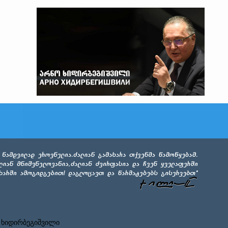
 ხიდირბეგიშვილი