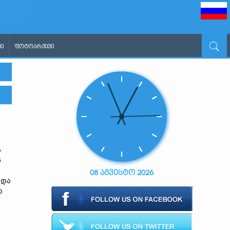
Ი
ᲤᲝᲢᲝᲐᲠᲥᲘᲕᲘ
ა
ნ
08 აგვისტო 2026
 და
ს