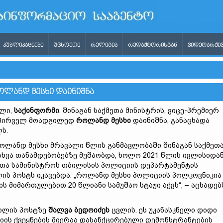
ᲞᲣᲑᲚᲘᲙᲐᲪᲘᲔᲑᲘ
ᲣᲪᲮᲝᲔᲗᲘ
ᲠᲔᲚᲘᲒᲘᲐ
ᲠᲔᲓᲐᲥᲢᲝᲠᲘᲡᲒᲐᲜ
ᲕᲘᲓᲔᲝᲐᲠᲥᲘᲕ
ᲝᲚᲐᲜᲓ ᲛᲔᲡᲮᲘ ᲓᲐᲘᲜᲘᲨᲜᲐ
ილი,
საქინფორმი
. შინაგან საქმეთა მინისტრის, ვიცე-პრემიერ
პირველ მოადგილედ
როლანდ მესხი
დაინიშნა, განაცხადა
ს.
როლანდ მესხი მრავალი წლის განმავლობაში შინაგან საქმეთ
სხვა თანამდებობებზე მუშაობდა, ხოლო 2021 წლის ივლისიდა
ეთა სამინისტროს თბილისის პოლიციის დეპარტამენტის
ს პოსტს იკავებდა. „როლანდ მესხი პოლიციის პოლკოვნიკია
ს მიმართულებით 20 წლიანი სამუშაო სტაჟი აქვს“, – აცხადებ
გილის პოსტზე
შალვა ბედოიძეს
ცვლის. ეს უკანასკნელი დიდი
იის ქვეყნების მიერაა დასანქცირებული დემონსტრანტების