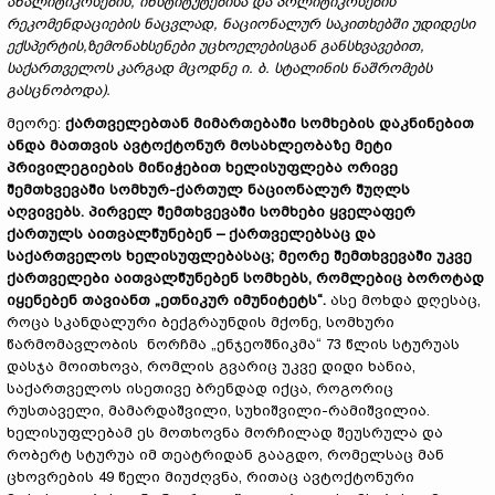
ანალიტიკოსების, ინსტიტუტებისა და პოლიტიკოსების
რეკომენდაციების ნაცვლად, ნაციონალურ საკითხებში უდიდესი
ექსპერტის,ზემონახსენები უცხოელებისგან განსხვავებით,
საქართველოს კარგად მცოდნე ი. ბ. სტალინის ნაშრომებს
გასცნობოდა).
მეორე:
ქართველებთან მიმართებაში სომხების დაკნინებით
ანდა მათთვის ავტოქტონურ მოსახლეობაზე მეტი
პრივილეგიების მინიჭებით ხელისუფლება ორივე
შემთხვევაში სომხურ-ქართულ ნაციონალურ შუღლს
აღვივებს. პირველ შემთხვევაში სომხები ყველაფერ
ქართულს აითვალწუნებენ – ქართველებსაც და
საქართველოს ხელისუფლებასაც; მეორე შემთხვევაში უკვე
ქართველები აითვალწუნებენ სომხებს, რომლებიც ბოროტად
იყენებენ თავიანთ „ეთნიკურ იმუნიტეტს“.
ასე მოხდა დღესაც,
როცა სკანდალური ბექგრაუნდის მქონე, სომხური
წარმომავლობის ნორჩმა „ენჯეოშნიკმა“ 73 წლის სტურუას
დასჯა მოითხოვა, რომლის გვარიც უკვე დიდი ხანია,
საქართველოს ისეთივე ბრენდად იქცა, როგორიც
რუსთაველი, მამარდაშვილი, სუხიშვილი-რამიშვილია.
ხელისუფლებამ ეს მოთხოვნა მორჩილად შეუსრულა და
რობერტ სტურუა იმ თეატრიდან გააგდო, რომელსაც მან
ცხოვრების 49 წელი მიუძღვნა, რითაც ავტოქტონური