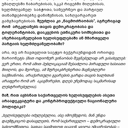
უმაღლესში ჩაბარებისას, სკკპ რიგებში მიღებისას,
ხელმძღვანელ საბჭოთა, სამეურნეო და პარტიულ
თანამდებობებზე დანიშვნისას, საზღვარგარეთ
გამგზავრებისას.
შეუძლია კი „ნაცმოძრაობას“, აგრერიგად
რომ არეკლამებს თავის დემოკრატობასა და
ტოლერანტობას, დაიკვეხოს ეთნიკური სომხებითა და
აზერბაიჯანელებით ხელისუფლებაში ან მმართველი
პარტიის ხელმძღვანელობაში?
არა, თუ არ ჩავთვლით საეჭვო ბექგრაუნდიდან ორიოდე
მარიონეტს
(მათ ოდიოზურ ვინაობას შეგნებულად არ ვასახელებ:
ჯერ ერთი, რომ ამით პუბლიკაციამ შესაძლოა პირადული ხასიათი
მიიღოს, და მეორეც, ამ შტრეიკბრეხერთა მავნებლური
საქმიანობა, არაქართული გვარების გარდა თავის ხალხთან
არაფერი რომ არ აკავშირებთ, დღეს უჩემოდაც საკმარისად
ლუსტრირებულია).
მაშ, რით ავხსნათ საქართველოს ხელისუფლების ასეთი
არაადეკვატური და კონტრპროდუქტიული ნაციონალური
პოლიტიკა?
„ხელისუფლება იძულებულია, ასე იმოქმედოს, მან უნდა
დაუმტკიცოს დასავლეთს, რომ საქართველო – დემოკრატიული
სახელმწიფოა, სადაც საიმედოდ იცავენ ყველა უმცირესობას –