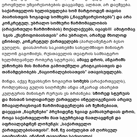
ეროვნული უმცირესობების დაცვამდე, ალბათ, არ დაეშვება.
საქართველოს ხელისუფლება ხომ მარტოოდენ თავისი
პიარისთვის ზოგადად სომხებს („ნაცუმცირესობებს“) და არა
კონკრეტულ, უბრალო სომხური წარმომავლობის
(არაქართული წარმოშობის) მოქალაქეებს, იცავს!!! ამიტომაც
სჯის „ქსენოფობიისთვის“ არა უბრალო, არამედ მხოლოდ
ცნობილ, კონკრეტულ ქართველებს
(პარლამენტარ ბესო
ჯუღელს, დიასპორის საკითხებში სახელმწიფო მინისტრ
იულონ გაგოშიძეს, რუსთაველის თეატრის სამხატვრო
ხელმძღვანელ რობერტ სტურუას),
ამავე დროს, ანგარიშს
უსწორებს მის მიმართ გამოთქმული კრიტიკისათვის და
თანამდებობებს „ნაციონალებისათვის“ ათავისუფლებს.
მინდა, აქვე შევახსენო ზოგიერთ
სომეხს
(არაქართველს),
რომლებსაც გულის სიღრმეში ანდა აშკარად ახარებთ
კულტურის მინისტრ რურუას ეს ბრძანება:
სწორედ სტურუას
და მასთან სოლიდარულ ქართველი ინტელიგენციის არცთუ
მრავალრიცხოვან წარმომადგენლებს არ შეშინებიათ,
დაეცვათ „ნაცმენები“ პრეზიდენტ ზვიად გამსახურდიას დროს,
როცა საქართველოში მათ სტუმრებად ნათლავდნენ და
აფრიალებდნენ ლოზუნგს: „საქართველო
ქართველებისათვის!“. მაშ, ნუ აიძულებთ ამ ღირსეულ
ადამიანებს, ინანონ თავიანთი საქციელი!