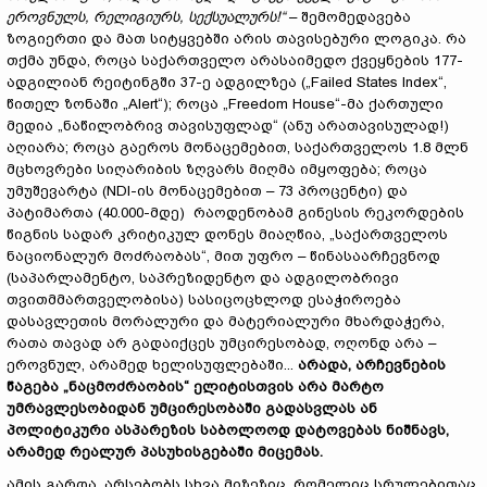
ეროვნულს, რელიგიურს, სექსუალურს!“
– შემომედავება
ზოგიერთი და მათ სიტყვებში არის თავისებური ლოგიკა. რა
თქმა უნდა, როცა საქართველო არასაიმედო ქვეყნების 177-
ადგილიან რეიტინგში 37-ე ადგილზეა („Failed States Index“,
წითელ ზონაში „Alert“); როცა „Freedom House“-მა ქართული
მედია „ნაწილობრივ თავისუფლად“ (ანუ არათავისულად!)
აღიარა; როცა გაეროს მონაცემებით, საქართველოს 1.8 მლნ
მცხოვრები სიღარიბის ზღვარს მიღმა იმყოფება; როცა
უმუშევარტა (NDI-ის მონაცემებით – 73 პროცენტი) და
პატიმართა (40.000-მდე) რაოდენობამ გინესის რეკორდების
წიგნის სადარ კრიტიკულ დონეს მიაღწია, „საქართველოს
ნაციონალურ მოძრაობას“, მით უფრო – წინასაარჩევნოდ
(საპარლამენტო, საპრეზიდენტო და ადგილობრივი
თვითმმართველობისა) სასიცოცხლოდ ესაჭიროება
დასავლეთის მორალური და მატერიალური მხარდაჭერა,
რათა თავად არ გადაიქცეს უმცირესობად, ოღონდ არა –
ეროვნულ, არამედ ხელისუფლებაში...
არადა, არჩევნების
წაგება „ნაცმოძრაობის“ ელიტისთვის არა მარტო
უმრავლესობიდან უმცირესობაში გადასვლას ან
პოლიტიკური ასპარეზის საბოლოოდ დატოვებას ნიშნავს,
არამედ რეალურ პასუხისგებაში მიცემას.
ამის გარდა, არსებობს სხვა მიზეზიც, რომელიც სრულებითაც