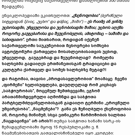
რომელთა რიცხვიც საქართველოში დაახლოებით
300 ათასს
შეადგენს).
ენციკლოპედიაში ვკითხულობთ:
„ქსენოფობია“
(ბერძნული
სიტყვიდან
ξένος
,
„უცხო“ და
φόβος
,
„შიში“) –
ეს რაიმე ან ვინმე
უცხოსადმი, უჩვეულოსა და უცნობისადმი შიშია; უცხოს აღქმა
როგორც გაუგებარისა და შეუცნობელის, ამიტომაც – საშიში და
სახიფათო“.
ერთი მითხარით, როდიდან იქცნენ
საქართველოში საუკუნეობით მცხოვრები სომხები
ავტოქტონური ქართველი მოსახლეობისათვის უცხოდ,
უჩვეულოდ, გაუგებრად და შეუცნობლად? რომელმა
ხალხებმა გადაიღეს ერთმანეთისგან ტრადიციები და
კულტურა ქართველ და სომეხ ხალხებზე მეტად?!
და რატომაა, თავისი „პროდასავლურობით“ მოამაყე ჩვენი
„ფირმენი“ ხელისუფლება, დაუღლელად რომ კიცხავს
„საბჭოურობას“, მოცემულ შემთხვევაში, ეგზომ
არათანმიმდევრული აღმოჩნდა და საბჭოთა
პარტხელმძღვანელობისგან გადაიღო ტერმინი „ეროვნული
უმცირესობა“, „ნაცმენები“? განა ეს შენიღბული ქსენოფობია
ან, როგორც მინიმუმ, სხვა ეთნიკური წარმოშობის ხალხთა
„ნაცდაცინვა“ არ არის?!
თუმცა საბჭოთა ხანაში სსრკ-ის
შემადგენლობაში მყოფ 15 რესპუბლიკაში ე. წ.
ნაცმენებისათვის გათვალისწინებული იყო კვოტები: