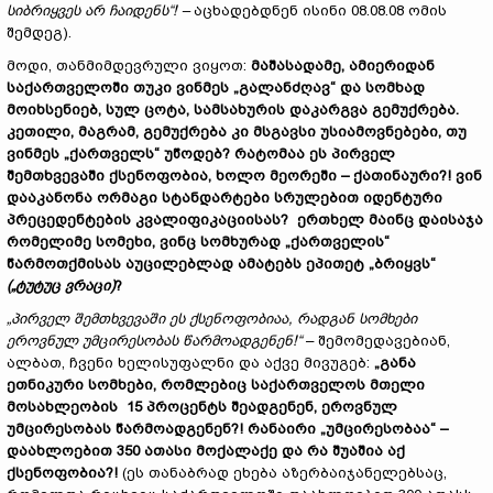
სიბრიყვეს არ ჩაიდენს“! –
აცხადებდნენ ისინი 08.08.08 ომის
შემდეგ).
მოდი, თანმიმდევრული ვიყოთ:
მაშასადამე, ამიერიდან
საქართველოში თუკი ვინმეს „გალანძღავ“ და სომხად
მოიხსენიებ, სულ ცოტა, სამსახურის დაკარგვა გემუქრება.
კეთილი, მაგრამ, გემუქრება კი მსგავსი უსიამოვნებები, თუ
ვინმეს „ქართველს“ უწოდებ? რატომაა ეს პირველ
შემთხვევაში ქსენოფობია, ხოლო მეორეში – ქათინაური?! ვინ
დააკანონა ორმაგი სტანდარტები სრულებით იდენტური
პრეცედენტების კვალიფიკაციისას? ერთხელ მაინც დაისაჯა
რომელიმე სომეხი, ვინც სომხურად „ქართველის“
წარმოთქმისას აუცილებლად ამატებს ეპითეტ „ბრიყვს“
(„ტუტუც ვრაცი)
?
„პირველ შემთხვევაში ეს ქსენოფობიაა, რადგან სომხები
ეროვნულ უმცირესობას წარმოადგენენ!“
– შემომედავებიან,
ალბათ, ჩვენი ხელისუფალნი და აქვე მივუგებ:
„განა
ეთნიკური სომხები, რომლებიც საქართველოს მთელი
მოსახლეობის 15 პროცენტს შეადგენენ, ეროვნულ
უმცირესობას წარმოადგენენ?! რანაირი „უმცირესობაა“ –
დაახლოებით 350 ათასი მოქალაქე და რა შუაშია აქ
ქსენოფობია?!
(ეს თანაბრად ეხება აზერბაიჯანელებსაც,