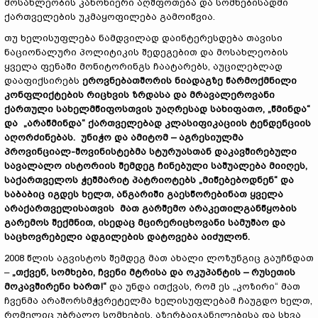
მოსახლეობის კანონიერი აღშფოთება და სომხებისადმი
ქართველების უკმაყოფილება გამოიწვია.
თუ ხელისუფლება ნამდვილად დაინტერესდება თავისი
ნაციონალური პოლიტიკის შედეგებით და მოსახლეობის
ყველა ფენაში მონიტორინგს ჩაატარებს, აუცილებლად
დააფიქსირებს
ეროვნებათშორის ნიადაგზე წარმოქმნილი
კონფლიქტების რიცხვის ზრდასა და
მრავალეროვანი
ქართული სახელმწიფოსთვის უაღრესად სახიფათო, „წმინდა“
და „არაწმინდა“ ქართველებად კლასიფიკაციის ტენდენციის
აღორძინებას. უნიჭო და ამიტომ – აგრესიულმა
პროვინციალ-შოვინისტებმა სტურუასთან დაკავშირებული
სავალალო ისტორიის შემდეგ ჩინებული საშუალება მიიღეს,
საქართველოს ჭეშმარიტ პატრიოტებს „მიწებებოდნენ“ და
საბაბიც იგდეს ხელთ, ანგარიში გაესწორებინათ ყველა
არაქართველისათვის მათ გარშემო არაკეთილგანწყობის
გარემოს შექმნით, ისედაც მცირერიცხოვანი სამუშაო და
საცხოვრებელი ადგილების დატოვება აიძულონ.
2008 წლის აგვისტოს შემდეგ მათ ახალი ლოზუნგიც გაუჩნდათ
–
„თქვენ, სომხები, ჩვენი მტრისა და ოკუპანტის – რუსეთის
მოკავშირენი ხართ!“
და უნდა ითქვას, რომ ეს „კოზირი“ მათ
ჩვენმა არაშორსმჭვრეტელმა ხელისუფლებამ ჩაუგდო ხელთ,
რომელიც უბრალო სომხების, აზერბაიჯანელებისა და სხვა